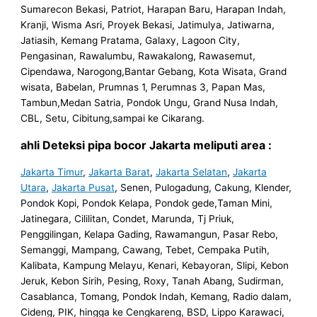
Sumarecon Bekasi, Patriot, Harapan Baru, Harapan Indah,
Kranji, Wisma Asri, Proyek Bekasi, Jatimulya, Jatiwarna,
Jatiasih, Kemang Pratama, Galaxy, Lagoon City,
Pengasinan, Rawalumbu, Rawakalong, Rawasemut,
Cipendawa, Narogong,Bantar Gebang, Kota Wisata, Grand
wisata, Babelan, Prumnas 1, Perumnas 3, Papan Mas,
Tambun,Medan Satria, Pondok Ungu, Grand Nusa Indah,
CBL, Setu, Cibitung,sampai ke Cikarang.
ahli Deteksi pipa bocor Jakarta meliputi area :
Jakarta Timur
,
Jakarta Barat
,
Jakarta Selatan
,
Jakarta
Utara
,
Jakarta Pusat
, Senen, Pulogadung, Cakung, Klender,
Pondok Kopi, Pondok Kelapa, Pondok gede,Taman Mini,
Jatinegara, Cililitan, Condet, Marunda, Tj Priuk,
Penggilingan, Kelapa Gading, Rawamangun, Pasar Rebo,
Semanggi, Mampang, Cawang, Tebet, Cempaka Putih,
Kalibata, Kampung Melayu, Kenari, Kebayoran, Slipi, Kebon
Jeruk, Kebon Sirih, Pesing, Roxy, Tanah Abang, Sudirman,
Casablanca, Tomang, Pondok Indah, Kemang, Radio dalam,
Cideng, PIK, hingga ke Cengkareng, BSD, Lippo Karawaci,