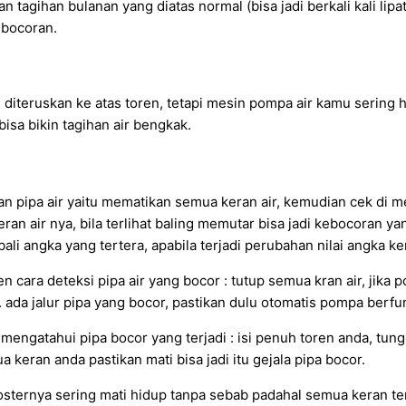
an tagihan bulanan yang diatas normal (bisa jadi berkali kali lip
ebocoran.
iteruskan ke atas toren, tetapi mesin pompa air kamu sering h
bisa bikin tagihan air bengkak.
ipa air yaitu mematikan semua keran air, kemudian cek di met
eran air nya, bila terlihat baling memutar bisa jadi kebocoran 
li angka yang tertera, apabila terjadi perubahan nilai angka k
cara deteksi pipa air yang bocor : tutup semua kran air, jika 
2. ada jalur pipa yang bocor, pastikan dulu otomatis pompa berfu
 mengatahui pipa bocor yang terjadi : isi penuh toren anda, tu
ua keran anda pastikan mati bisa jadi itu gejala pipa bocor.
sternya sering mati hidup tanpa sebab padahal semua keran tert