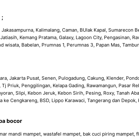
 ;
an, Jakasampurna, Kalimalang, Caman, BUlak Kapal, Sumarecon Be
na, Jatiasih, Kemang Pratama, Galaxy, Lagoon City, Pengasinan,
nd wisata, Babelan, Prumnas 1, Perumnas 3, Papan Mas, Tambu
:
 Utara, Jakarta Pusat, Senen, Pulogadung, Cakung, Klender, Pon
da, Tj Priuk, Penggilingan, Kelapa Gading, Rawamangun, Pasar
yoran, Slipi, Kebon Jeruk, Kebon Sirih, Pesing, Roxy, Tanah A
a ke Cengkareng, BSD, Lippo Karawaci, Tangerang dan Depok, K
ipa bocor
mar mandi mampet, wastafel mampet, bak cuci piring mampet, fl