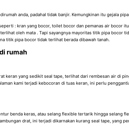
dirumah anda, padahal tidak banjir. Kemungkinan itu gejala pipa
erti : kran yang bocor, toilet bocor dan pemanas air bocor itu
erlihat oleh mata . Tapi sayangnya mayoritas titik pipa bocor tid
a titik pipa bocor tidak terlihat berada dibawah tanah.
 di rumah
 keran yang sedikit seal tape, terlihat dari rembesan air di pi
alaman kami terjadi kebocoran di tuas keran, ini perlu penggan
entur benda keras, atau selang flexible tertarik hingga selang f
di sambungan drat, ini terjadi dikarnakan kurang seal tape, yang