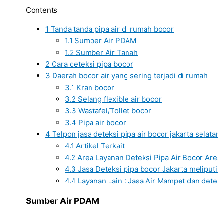
Contents
1
Tanda tanda pipa air di rumah bocor
1.1
Sumber Air PDAM
1.2
Sumber Air Tanah
2
Cara deteksi pipa bocor
3
Daerah bocor air yang sering terjadi di rumah
3.1
Kran bocor
3.2
Selang flexible air bocor
3.3
Wastafel/Toilet bocor
3.4
Pipa air bocor
4
Telpon jasa deteksi pipa air bocor jakarta sela
4.1
Artikel Terkait
4.2
Area Layanan Deteksi Pipa Air Bocor Area
4.3
Jasa Deteksi pipa bocor Jakarta meliputi 
4.4
Layanan Lain : Jasa Air Mampet dan dete
Sumber Air PDAM