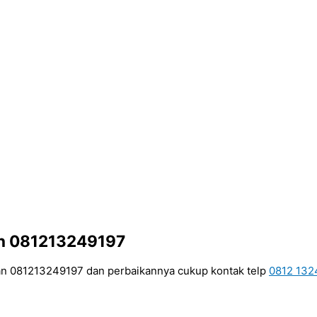
tan 081213249197
tan 081213249197 dan perbaikannya cukup kontak telp
0812 132