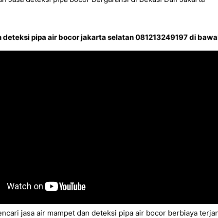
deteksi pipa air bocor jakarta selatan 081213249197 di bawah
ncari jasa air mampet dan deteksi pipa air bocor berbiaya ter