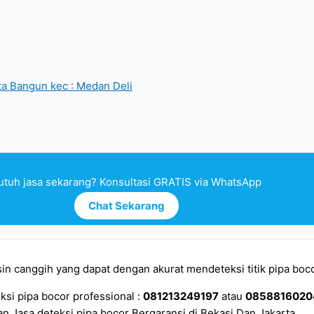
ota Bangun kec : Medan Deli
utuh jasa sekarang? Konsultasi GRATIS via WhatsApp
Chat Sekarang
in canggih yang dapat dengan akurat mendeteksi titik pipa boco
ksi pipa bocor professional :
081213249197
atau
085881602
n Jasa deteksi pipa bocor Bergaransi di Bekasi Dan Jakarta