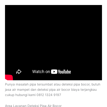
Punya masalah pipa tersumbat atau deteksi pipa bocor, butuh
jasa air mampet dan deteksi pipa air bocor biaya terjangkau
cukup hubungi kami 0812 1324 9197
Area Layanan Deteksi Pipa Air Bocor