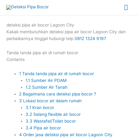
Skip
Mai
to
content
Me
deteksi pipa air bocor Lagoon City
Kakak membutuhkan deteksi pipa air bocor Lagoon City dan
perbaikannya tinggal hubungi telp
0812 1324 9197
Tanda tanda pipa air di rumah bocor
Contents
1
Tanda tanda pipa air di rumah bocor
1.1
Sumber Air PDAM
1.2
Sumber Air Tanah
2
Bagaimana cara deteksi pipa bocor ?
3
Lokasi bocor air dalam rumah
3.1
Kran bocor
3.2
Selang flexible air bocor
3.3
Wastafel/Toilet bocor
3.4
Pipa air bocor
4
Order jasa deteksi pipa air bocor Lagoon City