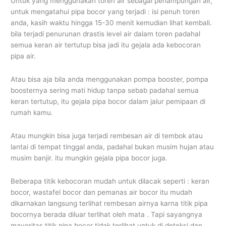
Untuk yang menggunakan toren air sebagai penampungan air,
untuk mengatahui pipa bocor yang terjadi : isi penuh toren
anda, kasih waktu hingga 15-30 menit kemudian lihat kembali.
bila terjadi penurunan drastis level air dalam toren padahal
semua keran air tertutup bisa jadi itu gejala ada kebocoran
pipa air.
Atau bisa aja bila anda menggunakan pompa booster, pompa
boosternya sering mati hidup tanpa sebab padahal semua
keran tertutup, itu gejala pipa bocor dalam jalur pemipaan di
rumah kamu.
Atau mungkin bisa juga terjadi rembesan air di tembok atau
lantai di tempat tinggal anda, padahal bukan musim hujan atau
musim banjir. itu mungkin gejala pipa bocor juga.
Beberapa titik kebocoran mudah untuk dilacak seperti : keran
bocor, wastafel bocor dan pemanas air bocor itu mudah
dikarnakan langsung terlihat rembesan airnya karna titik pipa
bocornya berada diluar terlihat oleh mata . Tapi sayangnya
mayoritas titik pipa bocor tidak terlihat untuk di deteksi dan