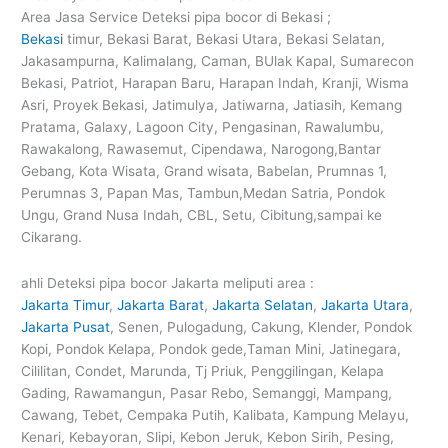
Area Jasa Service Deteksi pipa bocor di Bekasi ;
Bekasi
timur, Bekasi Barat, Bekasi Utara, Bekasi Selatan,
Jakasampurna, Kalimalang, Caman, BUlak Kapal, Sumarecon
Bekasi, Patriot, Harapan Baru, Harapan Indah, Kranji, Wisma
Asri, Proyek Bekasi, Jatimulya, Jatiwarna, Jatiasih, Kemang
Pratama, Galaxy, Lagoon City, Pengasinan, Rawalumbu,
Rawakalong, Rawasemut, Cipendawa, Narogong,Bantar
Gebang, Kota Wisata, Grand wisata, Babelan, Prumnas 1,
Perumnas 3, Papan Mas, Tambun,Medan Satria, Pondok
Ungu, Grand Nusa Indah, CBL, Setu, Cibitung,sampai ke
Cikarang.
ahli Deteksi pipa bocor Jakarta meliputi area :
Jakarta Timur
,
Jakarta Barat
,
Jakarta Selatan
,
Jakarta Utara
,
Jakarta Pusat
, Senen, Pulogadung, Cakung, Klender, Pondok
Kopi, Pondok Kelapa, Pondok gede,Taman Mini, Jatinegara,
Cililitan, Condet, Marunda, Tj Priuk, Penggilingan, Kelapa
Gading, Rawamangun, Pasar Rebo, Semanggi, Mampang,
Cawang, Tebet, Cempaka Putih, Kalibata, Kampung Melayu,
Kenari, Kebayoran, Slipi, Kebon Jeruk, Kebon Sirih, Pesing,