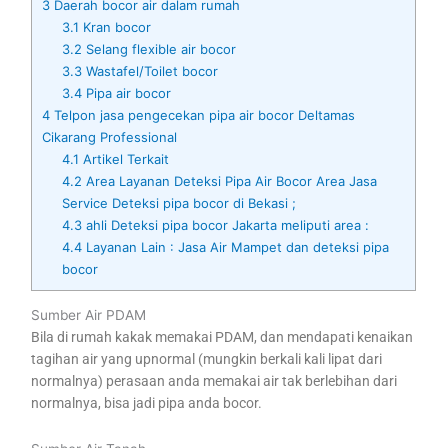
3
Daerah bocor air dalam rumah
3.1
Kran bocor
3.2
Selang flexible air bocor
3.3
Wastafel/Toilet bocor
3.4
Pipa air bocor
4
Telpon jasa pengecekan pipa air bocor Deltamas
Cikarang Professional
4.1
Artikel Terkait
4.2
Area Layanan Deteksi Pipa Air Bocor Area Jasa
Service Deteksi pipa bocor di Bekasi ;
4.3
ahli Deteksi pipa bocor Jakarta meliputi area :
4.4
Layanan Lain : Jasa Air Mampet dan deteksi pipa
bocor
Sumber Air PDAM
Bila di rumah kakak memakai PDAM, dan mendapati kenaikan
tagihan air yang upnormal (mungkin berkali kali lipat dari
normalnya) perasaan anda memakai air tak berlebihan dari
normalnya, bisa jadi pipa anda bocor.