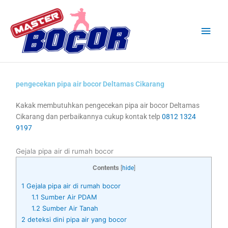
Skip
Main
to
content
Men
pengecekan pipa air bocor Deltamas Cikarang
Kakak membutuhkan pengecekan pipa air bocor Deltamas
Cikarang dan perbaikannya cukup kontak telp
0812 1324
9197
Gejala pipa air di rumah bocor
Contents
[
hide
]
1
Gejala pipa air di rumah bocor
1.1
Sumber Air PDAM
1.2
Sumber Air Tanah
2
deteksi dini pipa air yang bocor