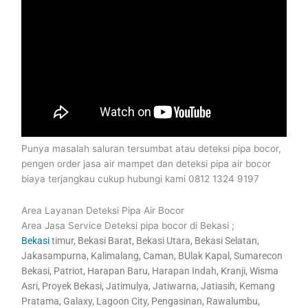
Punya masalah saluran tersumbat atau deteksi pipa bocor,
pengen order jasa air mampet dan deteksi pipa air bocor
biaya terjangkau cukup hubungi kami 0812 1324 9197
Area Layanan Deteksi Pipa Air Bocor
Area Jasa Service Deteksi pipa bocor di Bekasi ;
Bekasi
timur, Bekasi Barat, Bekasi Utara, Bekasi Selatan,
Jakasampurna, Kalimalang, Caman, BUlak Kapal, Sumarecon
Bekasi, Patriot, Harapan Baru, Harapan Indah, Kranji, Wisma
Asri, Proyek Bekasi, Jatimulya, Jatiwarna, Jatiasih, Kemang
Pratama, Galaxy, Lagoon City, Pengasinan, Rawalumbu,