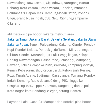
Rawakalong, Rawasemut, Cipendawa, Narogong,Bantar
Gebang, Kota Wisata, Grand wisata, Babelan, Prumnas 1,
Perumnas 3, Papan Mas, Tambun,Medan Satria, Pondok
Ungu, Grand Nusa Indah, CBL, Setu, Cibitung,sampai ke
Cikarang.
ahli Deteksi pipa bocor Jakarta meliputi area :
Jakarta Timur
,
Jakarta Barat
,
Jakarta Selatan
,
Jakarta Utara
,
Jakarta Pusat
, Senen, Pulogadung, Cakung, Klender, Pondok
Kopi, Pondok Kelapa, Pondok gede,Taman Mini, Jatinegara,
Cililitan, Condet, Marunda, Tj Priuk, Penggilingan, Kelapa
Gading, Rawamangun, Pasar Rebo, Semanggi, Mampang,
Cawang, Tebet, Cempaka Putih, Kalibata, Kampung Melayu,
Kenari, Kebayoran, Slipi, Kebon Jeruk, Kebon Sirih, Pesing,
Roxy, Tanah Abang, Sudirman, Casablanca, Tomang, Pondok
Indah, Kemang, Radio dalam, Cideng, PIK, hingga ke
Cengkareng, BSD, Lippo Karawaci, Tangerang dan Depok,
Kota Bogor, kota Bandung, cilegon, serang, Banten
Layanan Lain : Jasa Air Mampet dan deteksi pipa bocor