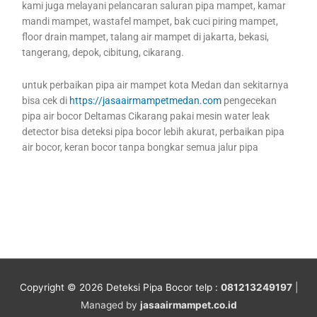
kami juga melayani pelancaran saluran pipa mampet, kamar
mandi mampet, wastafel mampet, bak cuci piring mampet,
floor drain mampet, talang air mampet di jakarta, bekasi,
tangerang, depok, cibitung, cikarang.
untuk perbaikan pipa air mampet kota Medan dan sekitarnya
bisa cek di
https://jasaairmampetmedan.com
pengecekan
pipa air bocor Deltamas Cikarang pakai mesin water leak
detector bisa deteksi pipa bocor lebih akurat, perbaikan pipa
air bocor, keran bocor tanpa bongkar semua jalur pipa
Copyright © 2026
Deteksi Pipa Bocor
telp :
081213249197
|
Managed by
jasaairmampet.co.id