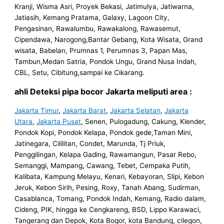
Kranji, Wisma Asri, Proyek Bekasi, Jatimulya, Jatiwarna,
Jatiasih, Kemang Pratama, Galaxy, Lagoon City,
Pengasinan, Rawalumbu, Rawakalong, Rawasemut,
Cipendawa, Narogong,Bantar Gebang, Kota Wisata, Grand
wisata, Babelan, Prumnas 1, Perumnas 3, Papan Mas,
Tambun,Medan Satria, Pondok Ungu, Grand Nusa Indah,
CBL, Setu, Cibitung,sampai ke Cikarang.
ahli Deteksi pipa bocor Jakarta meliputi area :
Jakarta Timur
,
Jakarta Barat
,
Jakarta Selatan
,
Jakarta
Utara
,
Jakarta Pusat
, Senen, Pulogadung, Cakung, Klender,
Pondok Kopi, Pondok Kelapa, Pondok gede,Taman Mini,
Jatinegara, Cililitan, Condet, Marunda, Tj Priuk,
Penggilingan, Kelapa Gading, Rawamangun, Pasar Rebo,
Semanggi, Mampang, Cawang, Tebet, Cempaka Putih,
Kalibata, Kampung Melayu, Kenari, Kebayoran, Slipi, Kebon
Jeruk, Kebon Sirih, Pesing, Roxy, Tanah Abang, Sudirman,
Casablanca, Tomang, Pondok Indah, Kemang, Radio dalam,
Cideng, PIK, hingga ke Cengkareng, BSD, Lippo Karawaci,
Tangerang dan Depok, Kota Bogor, kota Bandung, cilegon,