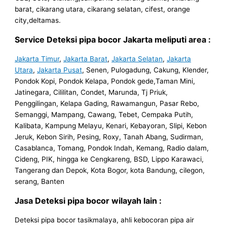
barat, cikarang utara, cikarang selatan, cifest, orange
city,deltamas.
Service Deteksi pipa bocor Jakarta meliputi area :
Jakarta Timur
,
Jakarta Barat
,
Jakarta Selatan
,
Jakarta
Utara
,
Jakarta Pusat
, Senen, Pulogadung, Cakung, Klender,
Pondok Kopi, Pondok Kelapa, Pondok gede,Taman Mini,
Jatinegara, Cililitan, Condet, Marunda, Tj Priuk,
Penggilingan, Kelapa Gading, Rawamangun, Pasar Rebo,
Semanggi, Mampang, Cawang, Tebet, Cempaka Putih,
Kalibata, Kampung Melayu, Kenari, Kebayoran, Slipi, Kebon
Jeruk, Kebon Sirih, Pesing, Roxy, Tanah Abang, Sudirman,
Casablanca, Tomang, Pondok Indah, Kemang, Radio dalam,
Cideng, PIK, hingga ke Cengkareng, BSD, Lippo Karawaci,
Tangerang dan Depok, Kota Bogor, kota Bandung, cilegon,
serang, Banten
Jasa Deteksi pipa bocor wilayah lain :
Deteksi pipa bocor tasikmalaya, ahli kebocoran pipa air