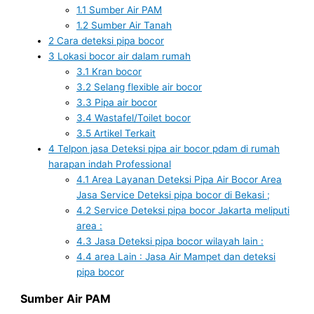
1.1
Sumber Air PAM
1.2
Sumber Air Tanah
2
Cara deteksi pipa bocor
3
Lokasi bocor air dalam rumah
3.1
Kran bocor
3.2
Selang flexible air bocor
3.3
Pipa air bocor
3.4
Wastafel/Toilet bocor
3.5
Artikel Terkait
4
Telpon jasa Deteksi pipa air bocor pdam di rumah
harapan indah Professional
4.1
Area Layanan Deteksi Pipa Air Bocor Area
Jasa Service Deteksi pipa bocor di Bekasi ;
4.2
Service Deteksi pipa bocor Jakarta meliputi
area :
4.3
Jasa Deteksi pipa bocor wilayah lain :
4.4
area Lain : Jasa Air Mampet dan deteksi
pipa bocor
Sumber Air PAM