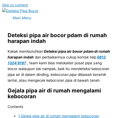
Skip to content
Main Menu
Deteksi pipa air bocor pdam di rumah
harapan indah
Kakak membutuhkan
Deteksi pipa air bocor pdam di rumah
harapan indah
dan perbaikannya cukup kontak telp
0812
1324 9197
, team kami bisa melokalisir pusat pipa yang
bocor walaupun tak nampak, baik itu mendeteksi kebocoran
pipa air di dalam dinding,
kebocoran pipa
dibawah keramik
lantai, atau mengecek kebocoran pipa di bawah tanah.
Gejala pipa air di rumah mengalami
kebocoran
Contents
1
Gejala pipa air di rumah mengalami kebocoran