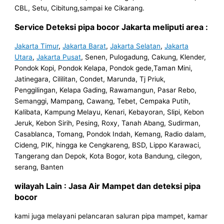
CBL, Setu, Cibitung,sampai ke Cikarang.
Service Deteksi pipa bocor Jakarta meliputi area :
Jakarta Timur
,
Jakarta Barat
,
Jakarta Selatan
,
Jakarta
Utara
,
Jakarta Pusat
, Senen, Pulogadung, Cakung, Klender,
Pondok Kopi, Pondok Kelapa, Pondok gede,Taman Mini,
Jatinegara, Cililitan, Condet, Marunda, Tj Priuk,
Penggilingan, Kelapa Gading, Rawamangun, Pasar Rebo,
Semanggi, Mampang, Cawang, Tebet, Cempaka Putih,
Kalibata, Kampung Melayu, Kenari, Kebayoran, Slipi, Kebon
Jeruk, Kebon Sirih, Pesing, Roxy, Tanah Abang, Sudirman,
Casablanca, Tomang, Pondok Indah, Kemang, Radio dalam,
Cideng, PIK, hingga ke Cengkareng, BSD, Lippo Karawaci,
Tangerang dan Depok, Kota Bogor, kota Bandung, cilegon,
serang, Banten
wilayah Lain : Jasa Air Mampet dan deteksi pipa
bocor
kami juga melayani pelancaran saluran pipa mampet, kamar