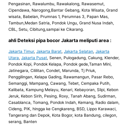
Pengasinan, Rawalumbu, Rawakalong, Rawasemut,
Cipendawa, Narogong,Bantar Gebang, Kota Wisata, Grand
wisata, Babelan, Prumnas 1, Perumnas 3, Papan Mas,
Tambun,Medan Satria, Pondok Ungu, Grand Nusa Indah,
CBL, Setu, Cibitung,sampai ke Cikarang.
ahli Deteksi pipa bocor Jakarta meliputi area :
Jakarta Timur
,
Jakarta Barat
,
Jakarta Selatan
,
Jakarta
Utara
,
Jakarta Pusat
, Senen, Pulogadung, Cakung, Klender,
Pondok Kopi, Pondok Kelapa, Pondok gede,Taman Mini,
Jatinegara, Cililitan, Condet, Marunda, Tj Priuk,
Penggilingan, Kelapa Gading, Rawamangun, Pasar Rebo,
Semanggi, Mampang, Cawang, Tebet, Cempaka Putih,
Kalibata, Kampung Melayu, Kenari, Kebayoran, Slipi, Kebon
Jeruk, Kebon Sirih, Pesing, Roxy, Tanah Abang, Sudirman,
Casablanca, Tomang, Pondok Indah, Kemang, Radio dalam,
Cideng, PIK, hingga ke Cengkareng, BSD, Lippo Karawaci,
Tangerang dan Depok, Kota Bogor, kota Bandung, cilegon,
serang, Banten