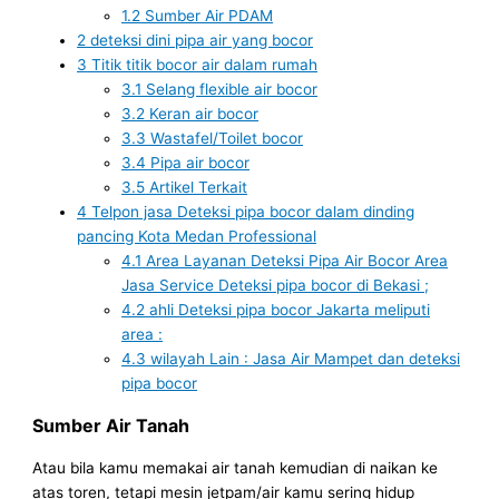
1.2
Sumber Air PDAM
2
deteksi dini pipa air yang bocor
3
Titik titik bocor air dalam rumah
3.1
Selang flexible air bocor
3.2
Keran air bocor
3.3
Wastafel/Toilet bocor
3.4
Pipa air bocor
3.5
Artikel Terkait
4
Telpon jasa Deteksi pipa bocor dalam dinding
pancing Kota Medan Professional
4.1
Area Layanan Deteksi Pipa Air Bocor Area
Jasa Service Deteksi pipa bocor di Bekasi ;
4.2
ahli Deteksi pipa bocor Jakarta meliputi
area :
4.3
wilayah Lain : Jasa Air Mampet dan deteksi
pipa bocor
Sumber Air Tanah
Atau bila kamu memakai air tanah kemudian di naikan ke
atas toren, tetapi mesin jetpam/air kamu sering hidup