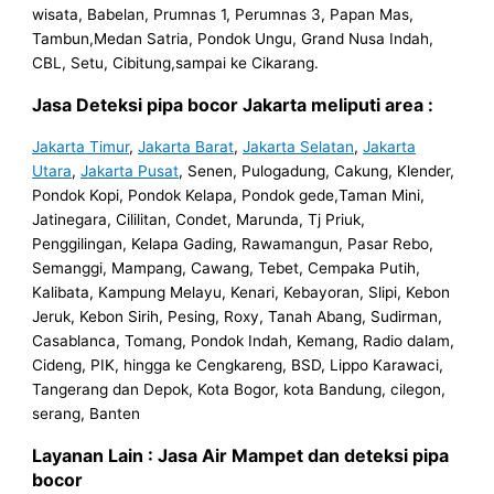
wisata, Babelan, Prumnas 1, Perumnas 3, Papan Mas,
Tambun,Medan Satria, Pondok Ungu, Grand Nusa Indah,
CBL, Setu, Cibitung,sampai ke Cikarang.
Jasa Deteksi pipa bocor Jakarta meliputi area :
Jakarta Timur
,
Jakarta Barat
,
Jakarta Selatan
,
Jakarta
Utara
,
Jakarta Pusat
, Senen, Pulogadung, Cakung, Klender,
Pondok Kopi, Pondok Kelapa, Pondok gede,Taman Mini,
Jatinegara, Cililitan, Condet, Marunda, Tj Priuk,
Penggilingan, Kelapa Gading, Rawamangun, Pasar Rebo,
Semanggi, Mampang, Cawang, Tebet, Cempaka Putih,
Kalibata, Kampung Melayu, Kenari, Kebayoran, Slipi, Kebon
Jeruk, Kebon Sirih, Pesing, Roxy, Tanah Abang, Sudirman,
Casablanca, Tomang, Pondok Indah, Kemang, Radio dalam,
Cideng, PIK, hingga ke Cengkareng, BSD, Lippo Karawaci,
Tangerang dan Depok, Kota Bogor, kota Bandung, cilegon,
serang, Banten
Layanan Lain : Jasa Air Mampet dan deteksi pipa
bocor