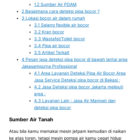
1.2
Sumber Air PDAM
2
Bagaimana cara deteksi pipa bocor ?
3
Lokasi bocor air dalam rumah
3.1
Selang flexible air bocor
3.2
Kran bocor
3.3
Wastafel/Toilet bocor
3.4
Pipa air bocor
3.5
Artikel Terkait
4
Pesan jasa deteksi pipa bocor di bawah lantai area
Jakasampurna Professional
4.1
Area Layanan Deteksi Pipa Air Bocor Area
Jasa Service Deteksi pipa bocor di Bekasi ;
4.2
Jasa Deteksi pipa bocor Jakarta meliputi
area :
4.3
Layanan Lain : Jasa Air Mampet dan
deteksi pipa bocor
Sumber Air Tanah
Atau bila kamu memakai mesin jetpam kemudian di naikan
ke atas toren, tetapi mesin pompa air kamu cepat hidup