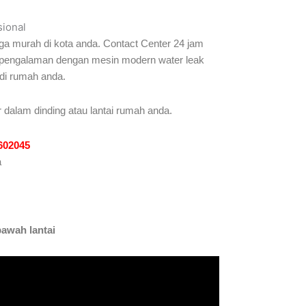
sional
ga murah di kota anda. Contact Center 24 jam
erpengalaman dengan mesin modern water leak
 di rumah anda.
 dalam dinding atau lantai rumah anda.
1602045
a
bawah lantai