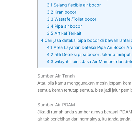
3.1
Selang flexible air bocor
3.2
Kran bocor
3.3
Wastafel/Toilet bocor
3.4
Pipa air bocor
3.5
Artikel Terkait
4
Cari jasa deteksi pipa bocor di bawah lantai
4.1
Area Layanan Deteksi Pipa Air Bocor Are
4.2
ahli Deteksi pipa bocor Jakarta meliputi
4.3
wilayah Lain : Jasa Air Mampet dan det
Sumber Air Tanah
Atau bila kamu menggunakan mesin jetpam kemudia
semua keran tertutup semua, bisa jadi jalur pemi
Sumber Air PDAM
Jika di rumah anda sumber airnya berasal PDAM, 
air tak berlebihan dari normalnya, itu tanda tan