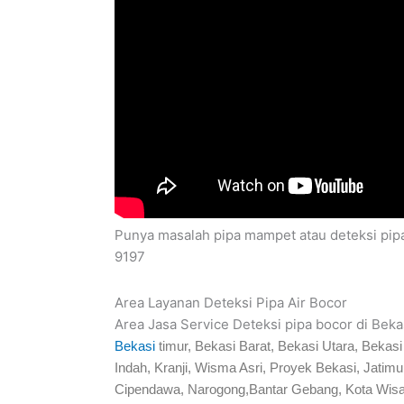
Punya masalah pipa mampet atau deteksi pipa
9197
Area Layanan Deteksi Pipa Air Bocor
Area Jasa Service Deteksi pipa bocor di Bekas
Bekasi
timur, Bekasi Barat, Bekasi Utara, Beka
Indah, Kranji, Wisma Asri, Proyek Bekasi, Jati
Cipendawa, Narogong,Bantar Gebang, Kota Wisa