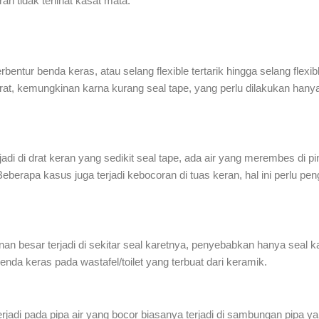
 tidak terlihat kasat mata.
erbentur benda keras, atau selang flexible tertarik hingga selang flexibl
 drat, kemungkinan karna kurang seal tape, yang perlu dilakukan ha
di di drat keran yang sedikit seal tape, ada air yang merembes di p
eberapa kasus juga terjadi kebocoran di tuas keran, hal ini perlu pe
nan besar terjadi di sekitar seal karetnya, penyebabkan hanya seal 
nda keras pada wastafel/toilet yang terbuat dari keramik.
erjadi pada pipa air yang bocor biasanya terjadi di sambungan pipa