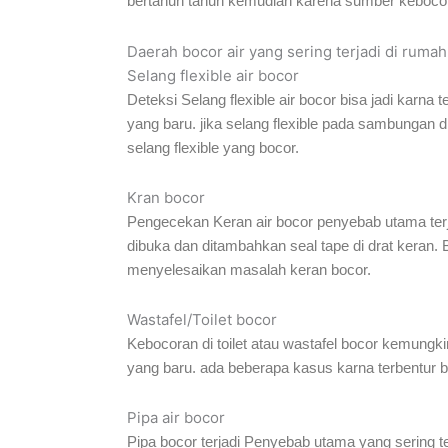
bertahun tahun kemudian karena sumber kebocoran
Daerah bocor air yang sering terjadi di rumah
Selang flexible air bocor
Deteksi Selang flexible air bocor bisa jadi karna t
yang baru. jika selang flexible pada sambungan
selang flexible yang bocor.
Kran bocor
Pengecekan Keran air bocor penyebab utama terja
dibuka dan ditambahkan seal tape di drat keran. B
menyelesaikan masalah keran bocor.
Wastafel/Toilet bocor
Kebocoran di toilet atau wastafel bocor kemungki
yang baru. ada beberapa kasus karna terbentur be
Pipa air bocor
Pipa bocor terjadi Penyebab utama yang sering t