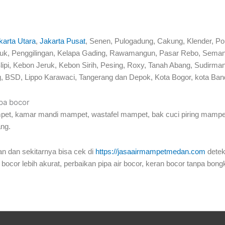
:
karta Utara
,
Jakarta Pusat
, Senen, Pulogadung, Cakung, Klender, P
Tj Priuk, Penggilingan, Kelapa Gading, Rawamangun, Pasar Rebo, Se
lipi, Kebon Jeruk, Kebon Sirih, Pesing, Roxy, Tanah Abang, Sudir
, BSD, Lippo Karawaci, Tangerang dan Depok, Kota Bogor, kota Band
ipa bocor
pet, kamar mandi mampet, wastafel mampet, bak cuci piring mampet,
ang.
n dan sekitarnya bisa cek di
https://jasaairmampetmedan.com
detek
 bocor lebih akurat, perbaikan pipa air bocor, keran bocor tanpa bong