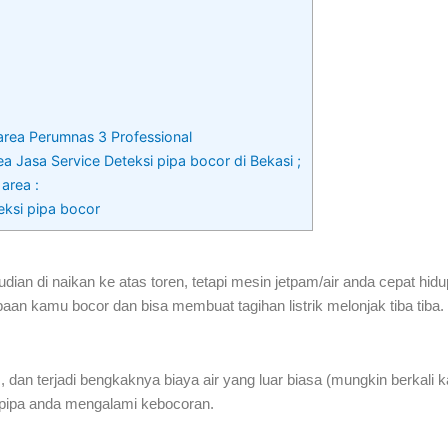
 area Perumnas 3 Professional
a Jasa Service Deteksi pipa bocor di Bekasi ;
 area :
eksi pipa bocor
n di naikan ke atas toren, tetapi mesin jetpam/air anda cepat hidup
paan kamu bocor dan bisa membuat tagihan listrik melonjak tiba tiba.
dan terjadi bengkaknya biaya air yang luar biasa (mungkin berkali k
da pipa anda mengalami kebocoran.