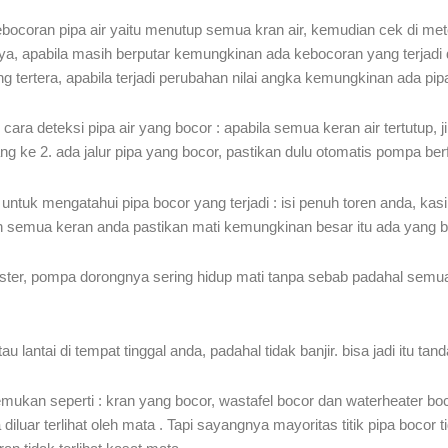
oran pipa air yaitu menutup semua kran air, kemudian cek di met
ir nya, apabila masih berputar kemungkinan ada kebocoran yang terj
 tertera, apabila terjadi perubahan nilai angka kemungkinan ada pip
 cara deteksi pipa air yang bocor : apabila semua keran air tertutup,
ang ke 2. ada jalur pipa yang bocor, pastikan dulu otomatis pompa ber
 untuk mengatahui pipa bocor yang terjadi : isi penuh toren anda, k
n dan semua keran anda pastikan mati kemungkinan besar itu ada yang b
ter, pompa dorongnya sering hidup mati tanpa sebab padahal semua 
antai di tempat tinggal anda, padahal tidak banjir. bisa jadi itu tand
kan seperti : kran yang bocor, wastafel bocor dan waterheater boco
iluar terlihat oleh mata . Tapi sayangnya mayoritas titik pipa bocor ti