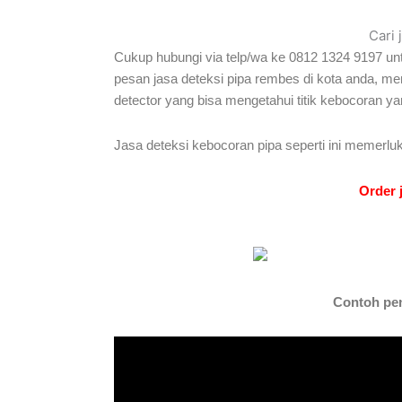
Cari 
Cukup hubungi via telp/wa ke 0812 1324 9197 unt
pesan jasa deteksi pipa rembes di kota anda, 
detector yang bisa mengetahui titik kebocoran y
Jasa deteksi kebocoran pipa seperti ini memerluk
Order 
Contoh peng