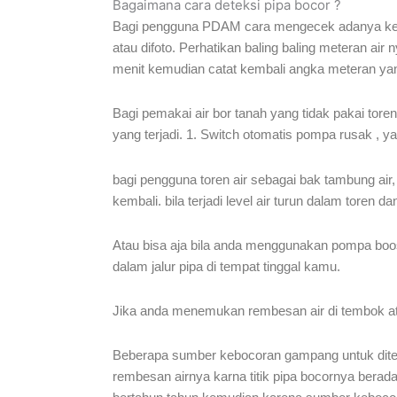
Bagaimana cara deteksi pipa bocor ?
Bagi pengguna PDAM cara mengecek adanya keboc
atau difoto. Perhatikan baling baling meteran a
menit kemudian catat kembali angka meteran yang
Bagi pemakai air bor tanah yang tidak pakai toren
yang terjadi. 1. Switch otomatis pompa rusak , y
bagi pengguna toren air sebagai bak tambung air,
kembali. bila terjadi level air turun dalam tore
Atau bisa aja bila anda menggunakan pompa boos
dalam jalur pipa di tempat tinggal kamu.
Jika anda menemukan rembesan air di tembok atau l
Beberapa sumber kebocoran gampang untuk ditemu
rembesan airnya karna titik pipa bocornya berada d