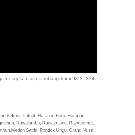
rga terjangkau cukup hubungi kami 0812 1324
on Bekasi, Patriot, Harapan Baru, Harapan
 Pengasinan, Rawalumbu, Rawakalong, Rawasemut,
ambun,Medan Satria, Pondok Ungu, Grand Nusa