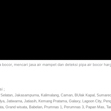
 bocor, mencari jasa air mampet dan deteksi pipa air bocor ha
i ;
si Selatan, Jakasampurna, Kalimalang, Caman, BUlak Kapal, Sumarec
mulya, Jatiwarna, Jatiasih, Kemang Pratama, Galaxy, Lagoon City,
ta, Grand wisata, Babelan, Prumnas 1, Perumnas 3, Papan Mas, T