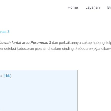
Home
Layanan
B
mnas 3
 bawah lantai area Perumnas 3
dan perbaikannya cukup hubungi tel
endeteksi kebocoran pipa air di dalam dinding,
kebocoran pipa
dibawa
ts
[
hide
]
h