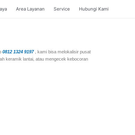
iaya
Area Layanan
Service
Hubungi Kami
p
0812 1324 9197
, kami bisa melokalisir pusat
h keramik lantai, atau mengecek kebocoran