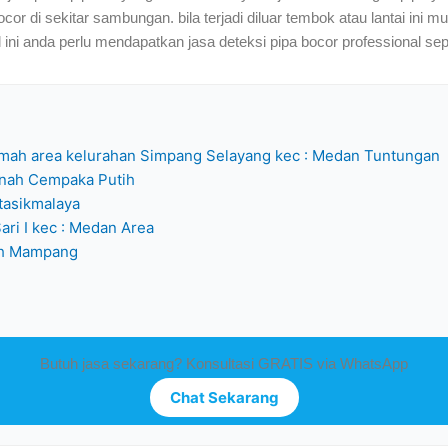
cor di sekitar sambungan. bila terjadi diluar tembok atau lantai ini 
al ini anda perlu mendapatkan jasa deteksi pipa bocor professional sep
rumah area kelurahan Simpang Selayang kec : Medan Tuntungan
anah Cempaka Putih
tasikmalaya
ari I kec : Medan Area
nah Mampang
Butuh jasa sekarang? Konsultasi GRATIS via WhatsApp
Chat Sekarang