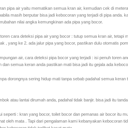
pipa air yaitu mematikan semua kran air, kemudian cek di meteran 
pabila masih berputar bisa jadi kebocoran yang terjadi di pipa anda
 perubahan nilai angka kemungkinan ada pipa yang bocor.
ren cara deteksi pipa air yang bocor : tutup semua kran air, tetapi m
k , yang ke 2. ada jalur pipa yang bocor, pastikan dulu otomatis po
ungan air, cara deteksi pipa bocor yang terjadi : isi penuh toren a
oren dan semua keran anda pastikan mati bisa jadi itu gejala ada kebocor
pa dorongnya sering hidup mati tanpa sebab padahal semua keran te
bok atau lantai dirumah anda, padahal tidak banjir. bisa jadi itu tanda
 seperti : kran yang bocor, toilet bocor dan pemanas air bocor itu 
rlihat oleh mata . Tapi dari pengalaman kami kebanyakan kebocoran tida
ber kebocoran tidak terlihat kasat mata.