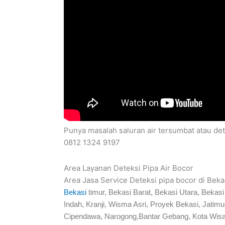
Punya masalah saluran air tersumbat atau det
0812 1324 9197
Area Layanan Deteksi Pipa Air Bocor
Area Jasa Service Deteksi pipa bocor di Bekas
Bekasi
timur, Bekasi Barat, Bekasi Utara, Beka
Indah, Kranji, Wisma Asri, Proyek Bekasi, Jati
Cipendawa, Narogong,Bantar Gebang, Kota Wisa