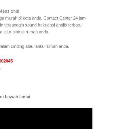
ofessional
ga murah di kota anda. Contact Center 24 jam
 tercanggih sound frekuensi analis terbaru
jalur pipa di rumah anda.
dalam dinding atau lantai rumah anda.
1602045
a
di bawah lantai