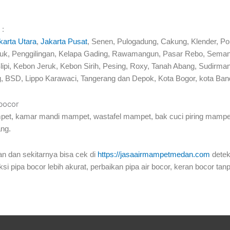
 :
karta Utara
,
Jakarta Pusat
, Senen, Pulogadung, Cakung, Klender, P
Tj Priuk, Penggilingan, Kelapa Gading, Rawamangun, Pasar Rebo, Se
lipi, Kebon Jeruk, Kebon Sirih, Pesing, Roxy, Tanah Abang, Sudir
, BSD, Lippo Karawaci, Tangerang dan Depok, Kota Bogor, kota Band
 bocor
pet, kamar mandi mampet, wastafel mampet, bak cuci piring mampet,
ang.
n dan sekitarnya bisa cek di
https://jasaairmampetmedan.com
detek
si pipa bocor lebih akurat, perbaikan pipa air bocor, keran bocor ta