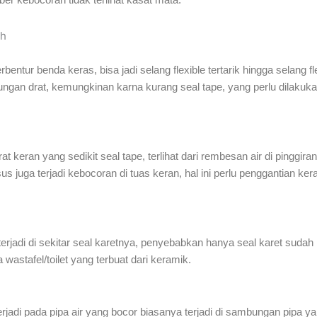
ah
terbentur benda keras, bisa jadi selang flexible tertarik hingga selang
ambungan drat, kemungkinan karna kurang seal tape, yang perlu dilak
t keran yang sedikit seal tape, terlihat dari rembesan air di pinggira
us juga terjadi kebocoran di tuas keran, hal ini perlu penggantian k
terjadi di sekitar seal karetnya, penyebabkan hanya seal karet sudah 
 wastafel/toilet yang terbuat dari keramik.
erjadi pada pipa air yang bocor biasanya terjadi di sambungan pipa