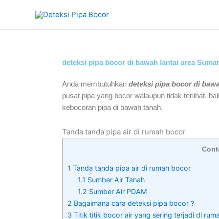
Skip
to
content
deteksi pipa bocor di bawah lantai area Suma
Anda membutuhkan
deteksi pipa bocor di baw
pusat pipa yang bocor walaupun tidak terlihat, ba
kebocoran pipa di bawah tanah.
Tanda tanda pipa air di rumah bocor
Cont
1
Tanda tanda pipa air di rumah bocor
1.1
Sumber Air Tanah
1.2
Sumber Air PDAM
2
Bagaimana cara deteksi pipa bocor ?
3
Titik titik bocor air yang sering terjadi di rum