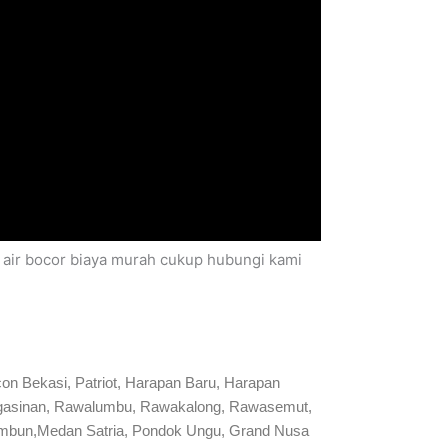
a air bocor biaya murah cukup hubungi kami
on Bekasi, Patriot, Harapan Baru, Harapan
 Pengasinan, Rawalumbu, Rawakalong, Rawasemut,
ambun,Medan Satria, Pondok Ungu, Grand Nusa