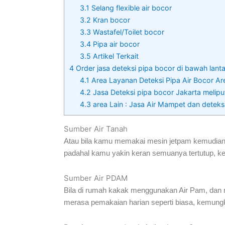
3.1
Selang flexible air bocor
3.2
Kran bocor
3.3
Wastafel/Toilet bocor
3.4
Pipa air bocor
3.5
Artikel Terkait
4
Order jasa deteksi pipa bocor di bawah lant
4.1
Area Layanan Deteksi Pipa Air Bocor Are
4.2
Jasa Deteksi pipa bocor Jakarta meliput
4.3
area Lain : Jasa Air Mampet dan deteks
Sumber Air Tanah
Atau bila kamu memakai mesin jetpam kemudian d
padahal kamu yakin keran semuanya tertutup, kem
Sumber Air PDAM
Bila di rumah kakak menggunakan Air Pam, dan men
merasa pemakaian harian seperti biasa, kemung