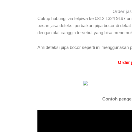
Order jas
Cukup hubungi via telp/wa ke 0812 1324 9197 unt
pesan jasa deteksi perbaikan pipa bocor di deka
dengan alat canggih tersebut yang bisa menemuk
Ahli deteksi pipa bocor seperti ini menggunakan 
Order 
Contoh pengerj