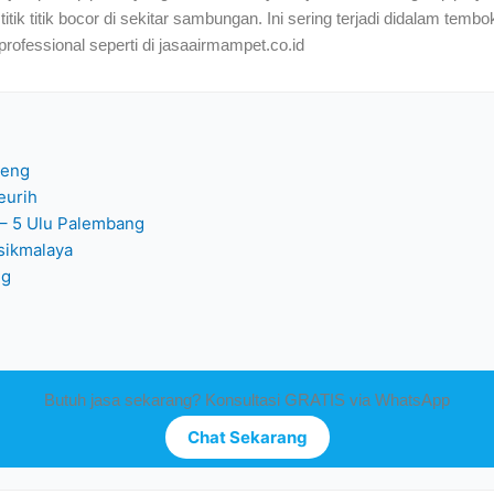
 titik bocor di sekitar sambungan. Ini sering terjadi didalam tembok/l
rofessional seperti di jasaairmampet.co.id
jeng
eurih
 – 5 Ulu Palembang
sikmalaya
ng
Butuh jasa sekarang? Konsultasi GRATIS via WhatsApp
Chat Sekarang