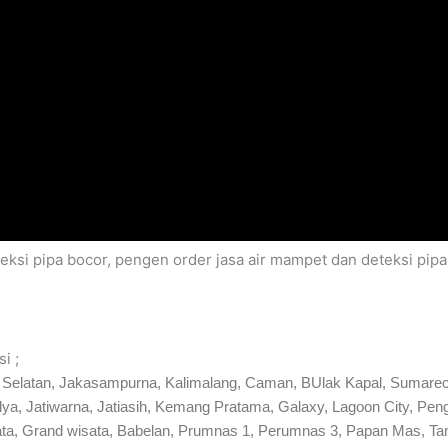
eksi pipa bocor, pengen order jasa air mampet dan deteksi pip
i ;
si Selatan, Jakasampurna, Kalimalang, Caman, BUlak Kapal, Sumarec
mulya, Jatiwarna, Jatiasih, Kemang Pratama, Galaxy, Lagoon City,
ta, Grand wisata, Babelan, Prumnas 1, Perumnas 3, Papan Mas, T