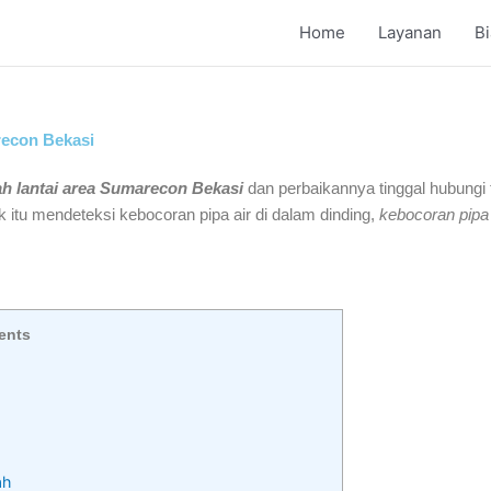
Home
Layanan
B
recon Bekasi
ah lantai area Sumarecon Bekasi
dan perbaikannya tinggal hubungi 
ik itu mendeteksi kebocoran pipa air di dalam dinding,
kebocoran pipa
ents
ah