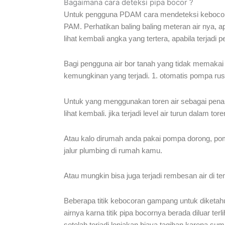
Bagaimana cara deteksi pipa bocor ?
Untuk pengguna PDAM cara mendeteksi kebocoran 
PAM. Perhatikan baling baling meteran air nya, a
lihat kembali angka yang tertera, apabila terjadi
Bagi pengguna air bor tanah yang tidak memakai to
kemungkinan yang terjadi. 1. otomatis pompa rusa
Untuk yang menggunakan toren air sebagai penamp
lihat kembali. jika terjadi level air turun dalam t
Atau kalo dirumah anda pakai pompa dorong, pom
jalur plumbing di rumah kamu.
Atau mungkin bisa juga terjadi rembesan air di tem
Beberapa titik kebocoran gampang untuk diketahui
airnya karna titik pipa bocornya berada diluar te
setelah terjadi lonjakan biaya tagihan karena sum