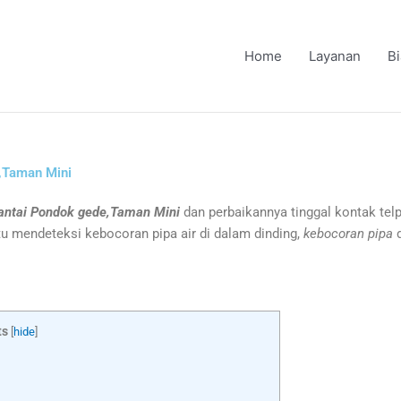
Home
Layanan
B
e,Taman Mini
lantai Pondok gede,Taman Mini
dan perbaikannya tinggal kontak tel
tu mendeteksi kebocoran pipa air di dalam dinding,
kebocoran pipa
d
ts
[
hide
]