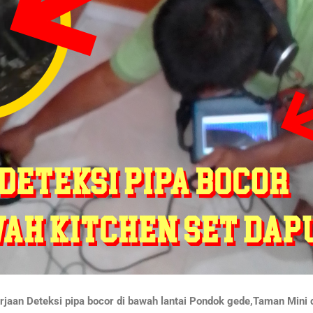
jaan Deteksi pipa bocor di bawah lantai Pondok gede,Taman Mini d