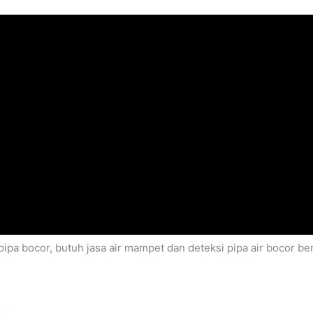
ipa bocor, butuh jasa air mampet dan deteksi pipa air bocor b