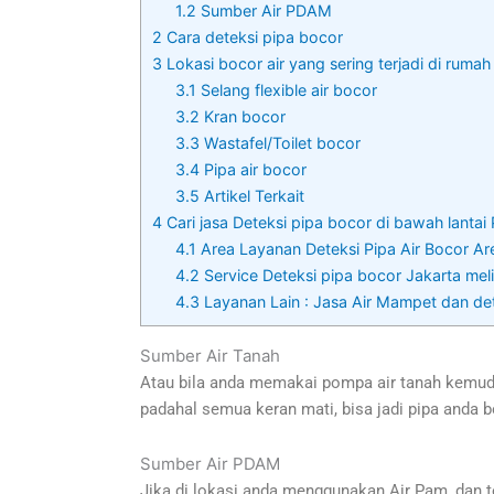
1.2
Sumber Air PDAM
2
Cara deteksi pipa bocor
3
Lokasi bocor air yang sering terjadi di rumah
3.1
Selang flexible air bocor
3.2
Kran bocor
3.3
Wastafel/Toilet bocor
3.4
Pipa air bocor
3.5
Artikel Terkait
4
Cari jasa Deteksi pipa bocor di bawah lanta
4.1
Area Layanan Deteksi Pipa Air Bocor Are
4.2
Service Deteksi pipa bocor Jakarta melip
4.3
Layanan Lain : Jasa Air Mampet dan de
Sumber Air Tanah
Atau bila anda memakai pompa air tanah kemudia
padahal semua keran mati, bisa jadi pipa anda b
Sumber Air PDAM
Jika di lokasi anda menggunakan Air Pam, dan te