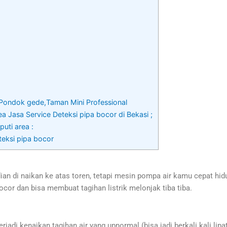
i Pondok gede,Taman Mini Professional
a Jasa Service Deteksi pipa bocor di Bekasi ;
uti area :
teksi pipa bocor
n di naikan ke atas toren, tetapi mesin pompa air kamu cepat hid
ocor dan bisa membuat tagihan listrik melonjak tiba tiba.
rjadi kenaikan tagihan air yang upnormal (bisa jadi berkali kali li