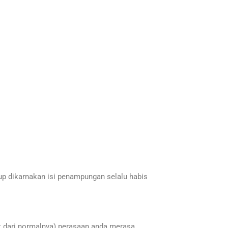
up dikarnakan isi penampungan selalu habis
pat dari normalnya) perasaan anda merasa