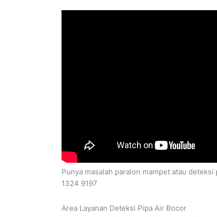
Punya masalah paralon mampet atau deteksi p
1324 9197
Area Layanan Deteksi Pipa Air Bocor