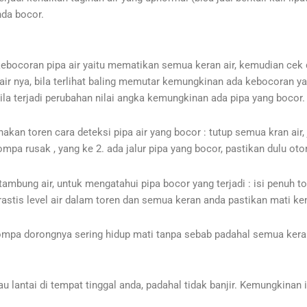
nda bocor.
coran pipa air yaitu mematikan semua keran air, kemudian cek di
air nya, bila terlihat baling memutar kemungkinan ada kebocoran ya
ila terjadi perubahan nilai angka kemungkinan ada pipa yang bocor.
kan toren cara deteksi pipa air yang bocor : tutup semua kran air, 
mpa rusak , yang ke 2. ada jalur pipa yang bocor, pastikan dulu o
mbung air, untuk mengatahui pipa bocor yang terjadi : isi penuh t
drastis level air dalam toren dan semua keran anda pastikan mati k
mpa dorongnya sering hidup mati tanpa sebab padahal semua keran
 lantai di tempat tinggal anda, padahal tidak banjir. Kemungkinan i