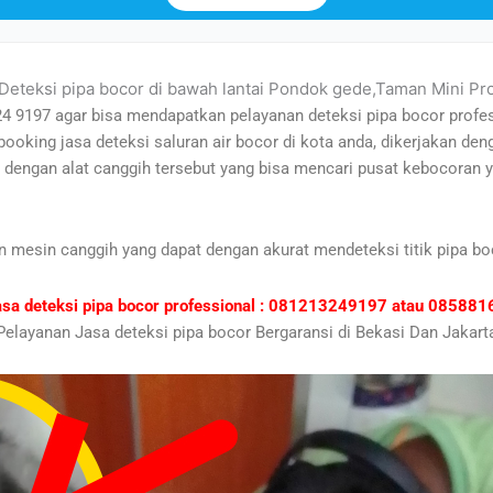
 Deteksi pipa bocor di bawah lantai Pondok gede,Taman Mini Pr
24 9197 agar bisa mendapatkan pelayanan deteksi pipa bocor profe
 booking jasa deteksi saluran air bocor di kota anda, dikerjakan d
ru dengan alat canggih tersebut yang bisa mencari pusat kebocora
n mesin canggih yang dapat dengan akurat mendeteksi titik pipa bo
asa deteksi pipa bocor professional : 081213249197 atau 0858
Pelayanan Jasa deteksi pipa bocor Bergaransi di Bekasi Dan Jakart