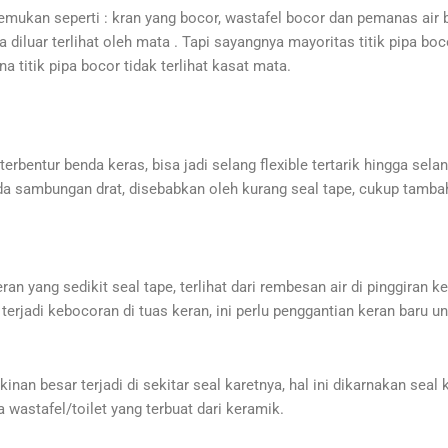
ukan seperti : kran yang bocor, wastafel bocor dan pemanas air b
 diluar terlihat oleh mata . Tapi sayangnya mayoritas titik pipa boco
a titik pipa bocor tidak terlihat kasat mata.
 terbentur benda keras, bisa jadi selang flexible tertarik hingga sel
e pada sambungan drat, disebabkan oleh kurang seal tape, cukup tam
eran yang sedikit seal tape, terlihat dari rembesan air di pinggiran 
terjadi kebocoran di tuas keran, ini perlu penggantian keran baru 
nan besar terjadi di sekitar seal karetnya, hal ini dikarnakan seal
a wastafel/toilet yang terbuat dari keramik.