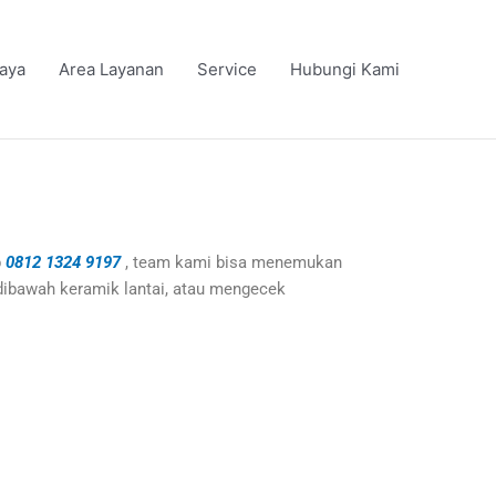
iaya
Area Layanan
Service
Hubungi Kami
p
0812 1324 9197
, team kami bisa menemukan
ibawah keramik lantai, atau mengecek