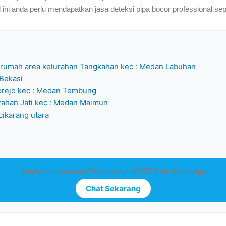
al ini anda perlu mendapatkan jasa deteksi pipa bocor professional sep
m rumah area kelurahan Tangkahan kec : Medan Labuhan
 Bekasi
idorejo kec : Medan Tembung
lurahan Jati kec : Medan Maimun
ikarang utara
Butuh jasa sekarang? Konsultasi GRATIS via WhatsApp
Chat Sekarang