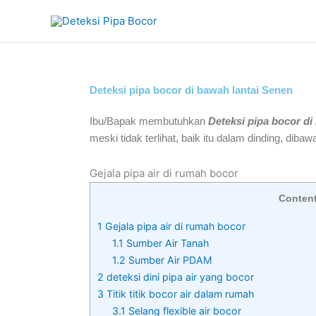
Skip
to
content
Deteksi pipa bocor di bawah lantai Senen
Ibu/Bapak membutuhkan
Deteksi pipa bocor di
meski tidak terlihat, baik itu dalam dinding, dibawa
Gejala pipa air di rumah bocor
Conten
1
Gejala pipa air di rumah bocor
1.1
Sumber Air Tanah
1.2
Sumber Air PDAM
2
deteksi dini pipa air yang bocor
3
Titik titik bocor air dalam rumah
3.1
Selang flexible air bocor