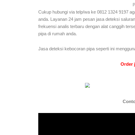
P
Cukup hubungi via telp/wa ke 0812 1324 9197 aga
anda. Layanan 24 jam pesan jasa deteksi salura
frekuensi analis terbaru dengan alat canggih te
pipa di rumah anda.
Jasa deteksi kebocoran pipa seperti ini menggun
Order 
Contoh