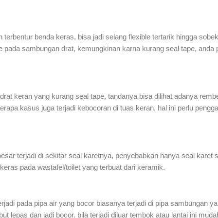
n terbentur benda keras, bisa jadi selang flexible tertarik hingga sob
exible pada sambungan drat, kemungkinan karna kurang seal tape, and
drat keran yang kurang seal tape, tandanya bisa dilihat adanya rembe
erapa kasus juga terjadi kebocoran di tuas keran, hal ini perlu peng
besar terjadi di sekitar seal karetnya, penyebabkan hanya seal karet
eras pada wastafel/toilet yang terbuat dari keramik.
rjadi pada pipa air yang bocor biasanya terjadi di pipa sambungan ya
lepas dan jadi bocor. bila terjadi diluar tembok atau lantai ini muda