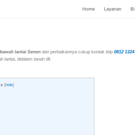
Home
Layanan
B
 bawah lantai Senen
dan perbaikannya cukup kontak telp
0812 1324
h lantai, didalam tanah dll.
ts
[
hide
]