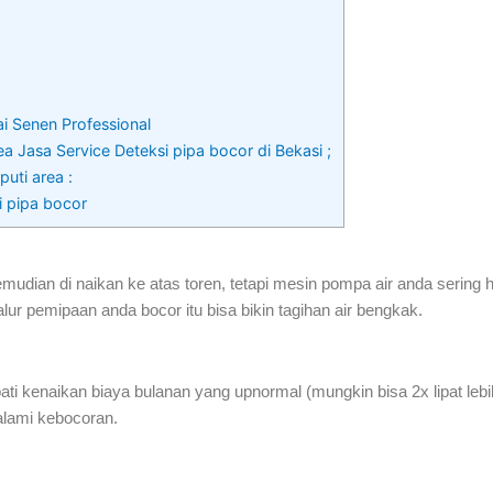
ai Senen Professional
a Jasa Service Deteksi pipa bocor di Bekasi ;
uti area :
i pipa bocor
udian di naikan ke atas toren, tetapi mesin pompa air anda sering 
ur pemipaan anda bocor itu bisa bikin tagihan air bengkak.
i kenaikan biaya bulanan yang upnormal (mungkin bisa 2x lipat leb
alami kebocoran.