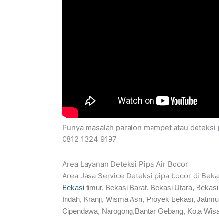
Punya masalah paralon mampet atau deteksi p
0812 1324 9197
Area Layanan Deteksi Pipa Air Bocor
Area Jasa Service Deteksi pipa bocor di Bekas
Bekasi
timur, Bekasi Barat, Bekasi Utara, Beka
Indah, Kranji, Wisma Asri, Proyek Bekasi, Jati
Cipendawa, Narogong,Bantar Gebang, Kota Wisa