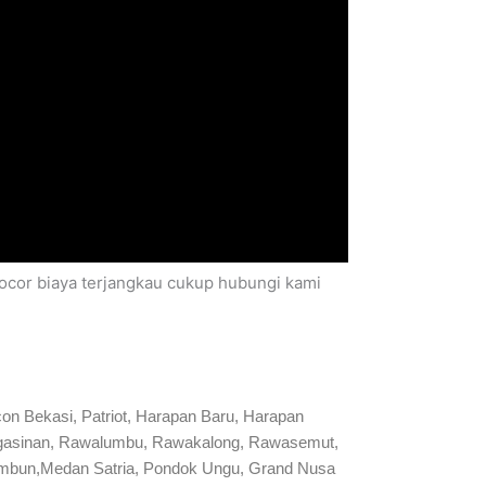
bocor biaya terjangkau cukup hubungi kami
on Bekasi, Patriot, Harapan Baru, Harapan
 Pengasinan, Rawalumbu, Rawakalong, Rawasemut,
ambun,Medan Satria, Pondok Ungu, Grand Nusa