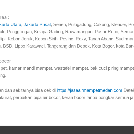
rea :
karta Utara
,
Jakarta Pusat
, Senen, Pulogadung, Cakung, Klender, P
Tj Priuk, Penggilingan, Kelapa Gading, Rawamangun, Pasar Rebo, Se
lipi, Kebon Jeruk, Kebon Sirih, Pesing, Roxy, Tanah Abang, Sudir
, BSD, Lippo Karawaci, Tangerang dan Depok, Kota Bogor, kota Band
 bocor
pet, kamar mandi mampet, wastafel mampet, bak cuci piring mampet,
ang.
n dan sekitarnya bisa cek di
https://jasaairmampetmedan.com
Detek
 akurat, perbaikan pipa air bocor, keran bocor tanpa bongkar semua jal