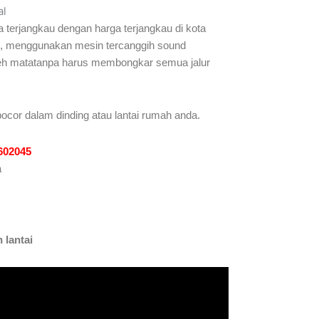
al
 terjangkau dengan harga terjangkau di kota
man, menggunakan mesin tercanggih sound
t oleh matatanpa harus membongkar semua jalur
ocor dalam dinding atau lantai rumah anda.
1602045
a
 lantai