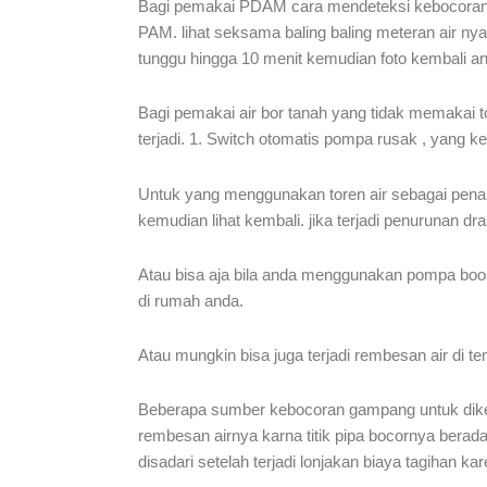
Bagi pemakai PDAM cara mendeteksi kebocoran pi
PAM. lihat seksama baling baling meteran air ny
tunggu hingga 10 menit kemudian foto kembali ang
Bagi pemakai air bor tanah yang tidak memakai to
terjadi. 1. Switch otomatis pompa rusak , yang k
Untuk yang menggunakan toren air sebagai penamp
kemudian lihat kembali. jika terjadi penurunan dra
Atau bisa aja bila anda menggunakan pompa boost
di rumah anda.
Atau mungkin bisa juga terjadi rembesan air di tem
Beberapa sumber kebocoran gampang untuk diketah
rembesan airnya karna titik pipa bocornya berada 
disadari setelah terjadi lonjakan biaya tagihan k