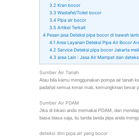
3.2
Kran bocor
3.3
Wastafel/Toilet bocor
3.4
Pipa air bocor
3.5
Artikel Terkait
4
Pesan jasa Deteksi pipa bocor di bawah lant
4.1
Area Layanan Deteksi Pipa Air Bocor Are
4.2
Service Deteksi pipa bocor Jakarta melip
4.3
area Lain : Jasa Air Mampet dan deteks
Sumber Air Tanah
Atau bila kamu menggunakan pompa air tanah kem
padahal semua keran mati, kemungkinan besar jal
Sumber Air PDAM
Jika di lokasi anda memakai PDAM, dan mendapat
biasa biasa saja, itu tanda tanda pipa anda meng
deteksi dini pipa air yang bocor