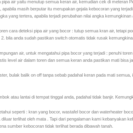
pa air yaitu menutup semua keran air, kemudian cek di meteran PAM
a, apabila masih berputar itu merupakan gejala kebocoran yang terj
ka yang tertera, apabila terjadi perubahan nilai angka kemungkinan 
ren cara deteksi pipa air yang bocor : tutup semua kran air, tetapi 
e 2. bila anda sudah pastikan switch otomatis tidak rusak kemungkina
ungan air, untuk mengatahui pipa bocor yang terjadi : penuhi tore
stis level air dalam toren dan semua keran anda pastikan mati bisa jad
er, bulak balik on off tanpa sebab padahal keran pada mati semua, i
bok atau lantai di tempat tinggal anda, padahal tidak banjir. Kemungki
ui seperti : kran yang bocor, wastafel bocor dan waterheater bocor
diluar terlihat oleh mata . Tapi dari pengalaman kami kebanyakan kebo
arena sumber kebocoran tidak terlihat berada dibawah tanah.