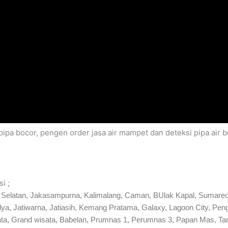
ipa bocor, pengen order jasa air mampet dan deteksi pipa air 
i ;
si Selatan, Jakasampurna, Kalimalang, Caman, BUlak Kapal, Sumarec
mulya, Jatiwarna, Jatiasih, Kemang Pratama, Galaxy, Lagoon City,
ta, Grand wisata, Babelan, Prumnas 1, Perumnas 3, Papan Mas, T