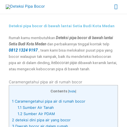
Skip
Mai
to
content
Me
Deteksi pipa bocor di bawah lantai Setia Budi Kota Medan
Rumah kamu membutuhkan
Deteksi pipa bocor di bawah lantai
Setia Budi Kota Medan
dan perbaikannya tinggal kontak telp
0812 1324 9197
, team kami bisa melokalisir pusat pipa yang
bocor walaupun tak nampak, baik itu mendeteksi kebocoran
pipa air di dalam dinding,
kebocoran pipa
dibawah keramik lantai,
atau mengecek kebocoran pipa di bawah tanah.
Caramengetahui pipa air di rumah bocor
Contents
[
hide
]
1
Caramengetahui pipa air di rumah bocor
1.1
Sumber Air Tanah
1.2
Sumber Air PDAM
2
deteksi dini pipa air yang bocor
3
Daerah bocor air dalam rumah