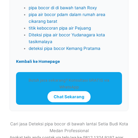
pipa bocor di di bawah tanah Roxy
pipa air bocor pdam dalam rumah area
cikarang barat
titik kebocoran pipa air Pejuang
Diteksi pipa air bocor Yudanagara kota
tasikmalaya
deteksi pipa bocor Kemang Pratama
Kembali ke Homepage
Butuh jasa sekarang? Konsultasi GRATIS via
WhatsApp
Chat Sekarang
Cari jasa Deteksi pipa bocor di bawah lantai Setia Budi Kota
Medan Professional
Angkat telp anda contak via telp/wa ke 0812 1324 9197 agar