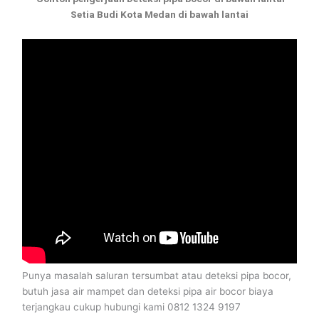
Setia Budi Kota Medan di bawah lantai
Punya masalah saluran tersumbat atau deteksi pipa bocor,
butuh jasa air mampet dan deteksi pipa air bocor biaya
terjangkau cukup hubungi kami 0812 1324 9197