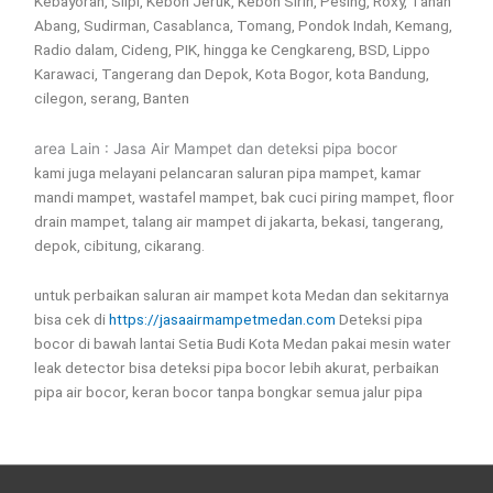
Kebayoran, Slipi, Kebon Jeruk, Kebon Sirih, Pesing, Roxy, Tanah
Abang, Sudirman, Casablanca, Tomang, Pondok Indah, Kemang,
Radio dalam, Cideng, PIK, hingga ke Cengkareng, BSD, Lippo
Karawaci, Tangerang dan Depok, Kota Bogor, kota Bandung,
cilegon, serang, Banten
area Lain : Jasa Air Mampet dan deteksi pipa bocor
kami juga melayani pelancaran saluran pipa mampet, kamar
mandi mampet, wastafel mampet, bak cuci piring mampet, floor
drain mampet, talang air mampet di jakarta, bekasi, tangerang,
depok, cibitung, cikarang.
untuk perbaikan saluran air mampet kota Medan dan sekitarnya
bisa cek di
https://jasaairmampetmedan.com
Deteksi pipa
bocor di bawah lantai Setia Budi Kota Medan pakai mesin water
leak detector bisa deteksi pipa bocor lebih akurat, perbaikan
pipa air bocor, keran bocor tanpa bongkar semua jalur pipa