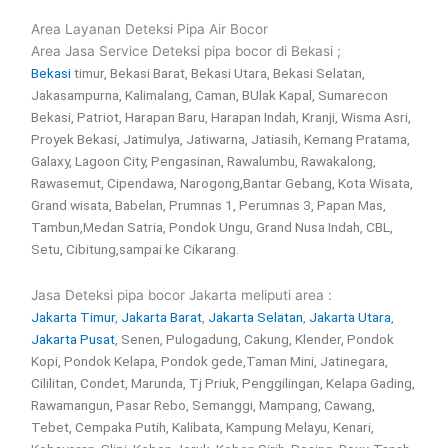
Area Layanan Deteksi Pipa Air Bocor
Area Jasa Service Deteksi pipa bocor di Bekasi ;
Bekasi
timur, Bekasi Barat, Bekasi Utara, Bekasi Selatan,
Jakasampurna, Kalimalang, Caman, BUlak Kapal, Sumarecon
Bekasi, Patriot, Harapan Baru, Harapan Indah, Kranji, Wisma Asri,
Proyek Bekasi, Jatimulya, Jatiwarna, Jatiasih, Kemang Pratama,
Galaxy, Lagoon City, Pengasinan, Rawalumbu, Rawakalong,
Rawasemut, Cipendawa, Narogong,Bantar Gebang, Kota Wisata,
Grand wisata, Babelan, Prumnas 1, Perumnas 3, Papan Mas,
Tambun,Medan Satria, Pondok Ungu, Grand Nusa Indah, CBL,
Setu, Cibitung,sampai ke Cikarang.
Jasa Deteksi pipa bocor Jakarta meliputi area :
Jakarta Timur
,
Jakarta Barat
,
Jakarta Selatan
,
Jakarta Utara
,
Jakarta Pusat
, Senen, Pulogadung, Cakung, Klender, Pondok
Kopi, Pondok Kelapa, Pondok gede,Taman Mini, Jatinegara,
Cililitan, Condet, Marunda, Tj Priuk, Penggilingan, Kelapa Gading,
Rawamangun, Pasar Rebo, Semanggi, Mampang, Cawang,
Tebet, Cempaka Putih, Kalibata, Kampung Melayu, Kenari,