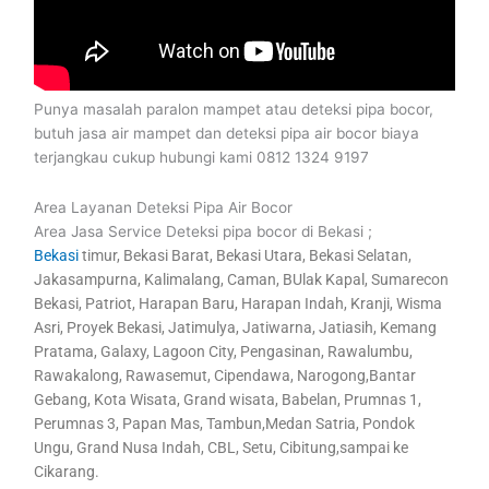
Punya masalah paralon mampet atau deteksi pipa bocor,
butuh jasa air mampet dan deteksi pipa air bocor biaya
terjangkau cukup hubungi kami 0812 1324 9197
Area Layanan Deteksi Pipa Air Bocor
Area Jasa Service Deteksi pipa bocor di Bekasi ;
Bekasi
timur, Bekasi Barat, Bekasi Utara, Bekasi Selatan,
Jakasampurna, Kalimalang, Caman, BUlak Kapal, Sumarecon
Bekasi, Patriot, Harapan Baru, Harapan Indah, Kranji, Wisma
Asri, Proyek Bekasi, Jatimulya, Jatiwarna, Jatiasih, Kemang
Pratama, Galaxy, Lagoon City, Pengasinan, Rawalumbu,
Rawakalong, Rawasemut, Cipendawa, Narogong,Bantar
Gebang, Kota Wisata, Grand wisata, Babelan, Prumnas 1,
Perumnas 3, Papan Mas, Tambun,Medan Satria, Pondok
Ungu, Grand Nusa Indah, CBL, Setu, Cibitung,sampai ke
Cikarang.