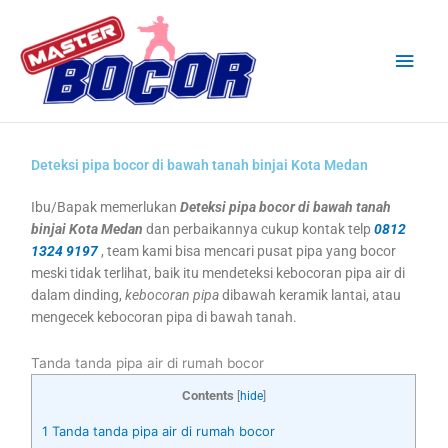
Skip
Main
to
content
Men
Deteksi pipa bocor di bawah tanah binjai Kota Medan
Ibu/Bapak memerlukan
Deteksi pipa bocor di bawah tanah
binjai Kota Medan
dan perbaikannya cukup kontak telp
0812
1324 9197
, team kami bisa mencari pusat pipa yang bocor
meski tidak terlihat, baik itu mendeteksi kebocoran pipa air di
dalam dinding,
kebocoran pipa
dibawah keramik lantai, atau
mengecek kebocoran pipa di bawah tanah.
Tanda tanda pipa air di rumah bocor
Contents
[
hide
]
1
Tanda tanda pipa air di rumah bocor