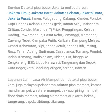
Service Deteksi pipa bocor Jakarta meliputi area :
Jakarta Timur
,
Jakarta Barat
,
Jakarta Selatan
,
Jakarta Utara
,
Jakarta Pusat
, Senen, Pulogadung, Cakung, Klender, Pondok
Kopi, Pondok Kelapa, Pondok gede,Taman Mini, Jatinegara,
Cililitan, Condet, Marunda, Tj Priuk, Penggilingan, Kelapa
Gading, Rawamangun, Pasar Rebo, Semanggi, Mampang,
Cawang, Tebet, Cempaka Putih, Kalibata, Kampung Melayu,
Kenari, Kebayoran, Slipi, Kebon Jeruk, Kebon Sirih, Pesing,
Roxy, Tanah Abang, Sudirman, Casablanca, Tomang, Pondok
Indah, Kemang, Radio dalam, Cideng, PIK, hingga ke
Cengkareng, BSD, Lippo Karawaci, Tangerang dan Depok,
Kota Bogor, kota Bandung, cilegon, serang, Banten
Layanan Lain : Jasa Air Mampet dan deteksi pipa bocor
kami juga melayani pelancaran saluran pipa mampet, kamar
mandi mampet, wastafel mampet, bak cuci piring mampet,
floor drain mampet, talang air mampet di jakarta, bekasi,
tangerang, depok, cibitung, cikarang.