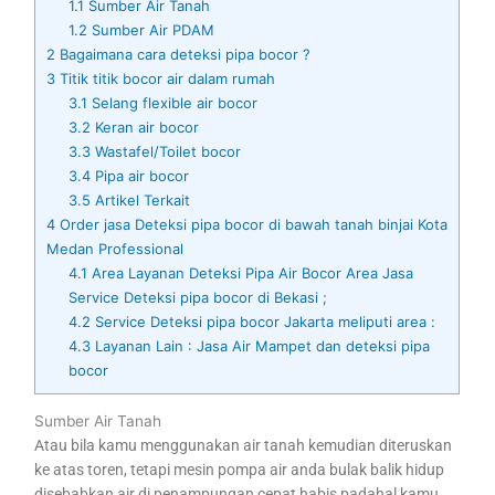
1.1
Sumber Air Tanah
1.2
Sumber Air PDAM
2
Bagaimana cara deteksi pipa bocor ?
3
Titik titik bocor air dalam rumah
3.1
Selang flexible air bocor
3.2
Keran air bocor
3.3
Wastafel/Toilet bocor
3.4
Pipa air bocor
3.5
Artikel Terkait
4
Order jasa Deteksi pipa bocor di bawah tanah binjai Kota
Medan Professional
4.1
Area Layanan Deteksi Pipa Air Bocor Area Jasa
Service Deteksi pipa bocor di Bekasi ;
4.2
Service Deteksi pipa bocor Jakarta meliputi area :
4.3
Layanan Lain : Jasa Air Mampet dan deteksi pipa
bocor
Sumber Air Tanah
Atau bila kamu menggunakan air tanah kemudian diteruskan
ke atas toren, tetapi mesin pompa air anda bulak balik hidup
disebabkan air di penampungan cepat habis padahal kamu