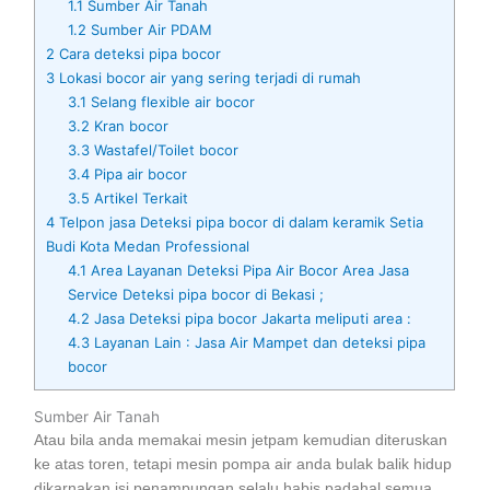
1.1
Sumber Air Tanah
1.2
Sumber Air PDAM
2
Cara deteksi pipa bocor
3
Lokasi bocor air yang sering terjadi di rumah
3.1
Selang flexible air bocor
3.2
Kran bocor
3.3
Wastafel/Toilet bocor
3.4
Pipa air bocor
3.5
Artikel Terkait
4
Telpon jasa Deteksi pipa bocor di dalam keramik Setia
Budi Kota Medan Professional
4.1
Area Layanan Deteksi Pipa Air Bocor Area Jasa
Service Deteksi pipa bocor di Bekasi ;
4.2
Jasa Deteksi pipa bocor Jakarta meliputi area :
4.3
Layanan Lain : Jasa Air Mampet dan deteksi pipa
bocor
Sumber Air Tanah
Atau bila anda memakai mesin jetpam kemudian diteruskan
ke atas toren, tetapi mesin pompa air anda bulak balik hidup
dikarnakan isi penampungan selalu habis padahal semua