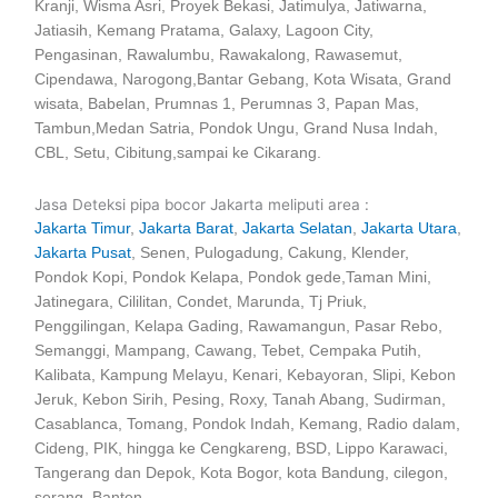
Kranji, Wisma Asri, Proyek Bekasi, Jatimulya, Jatiwarna,
Jatiasih, Kemang Pratama, Galaxy, Lagoon City,
Pengasinan, Rawalumbu, Rawakalong, Rawasemut,
Cipendawa, Narogong,Bantar Gebang, Kota Wisata, Grand
wisata, Babelan, Prumnas 1, Perumnas 3, Papan Mas,
Tambun,Medan Satria, Pondok Ungu, Grand Nusa Indah,
CBL, Setu, Cibitung,sampai ke Cikarang.
Jasa Deteksi pipa bocor Jakarta meliputi area :
Jakarta Timur
,
Jakarta Barat
,
Jakarta Selatan
,
Jakarta Utara
,
Jakarta Pusat
, Senen, Pulogadung, Cakung, Klender,
Pondok Kopi, Pondok Kelapa, Pondok gede,Taman Mini,
Jatinegara, Cililitan, Condet, Marunda, Tj Priuk,
Penggilingan, Kelapa Gading, Rawamangun, Pasar Rebo,
Semanggi, Mampang, Cawang, Tebet, Cempaka Putih,
Kalibata, Kampung Melayu, Kenari, Kebayoran, Slipi, Kebon
Jeruk, Kebon Sirih, Pesing, Roxy, Tanah Abang, Sudirman,
Casablanca, Tomang, Pondok Indah, Kemang, Radio dalam,
Cideng, PIK, hingga ke Cengkareng, BSD, Lippo Karawaci,
Tangerang dan Depok, Kota Bogor, kota Bandung, cilegon,
serang, Banten