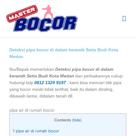
Skip
Mai
to
content
Me
Deteksi pipa bocor di dalam keramik Setia Budi Kota
Medan
Ibu/Bapak memerlukan
Deteksi pipa bocor di dalam
keramik Setia Budi Kota Medan
dan perbaikannya cukup
hubungi telp
0812 1324 9197
, kami bisa mencari titik pipa
yang bocor meski tidak terlihat, baik itu dalam dinding,
dibawah lantai, didalam tanah dll.
pipa air di rumah bocor
Contents
[
hide
]
1
pipa air di rumah bocor