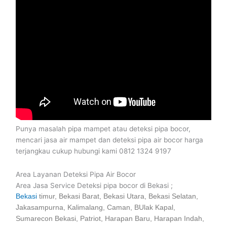
Punya masalah pipa mampet atau deteksi pipa bocor,
mencari jasa air mampet dan deteksi pipa air bocor harga
terjangkau cukup hubungi kami 0812 1324 9197
Area Layanan Deteksi Pipa Air Bocor
Area Jasa Service Deteksi pipa bocor di Bekasi ;
Bekasi
timur, Bekasi Barat, Bekasi Utara, Bekasi Selatan,
Jakasampurna, Kalimalang, Caman, BUlak Kapal,
Sumarecon Bekasi, Patriot, Harapan Baru, Harapan Indah,