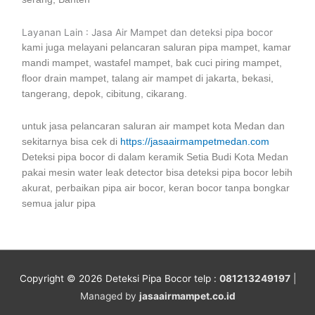
Layanan Lain : Jasa Air Mampet dan deteksi pipa bocor
kami juga melayani pelancaran saluran pipa mampet, kamar
mandi mampet, wastafel mampet, bak cuci piring mampet,
floor drain mampet, talang air mampet di jakarta, bekasi,
tangerang, depok, cibitung, cikarang.
untuk jasa pelancaran saluran air mampet kota Medan dan
sekitarnya bisa cek di
https://jasaairmampetmedan.com
Deteksi pipa bocor di dalam keramik Setia Budi Kota Medan
pakai mesin water leak detector bisa deteksi pipa bocor lebih
akurat, perbaikan pipa air bocor, keran bocor tanpa bongkar
semua jalur pipa
Copyright © 2026
Deteksi Pipa Bocor
telp :
081213249197
|
Managed by
jasaairmampet.co.id