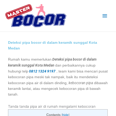
Skip
Main
to
content
Men
Deteksi pipa bocor di dalam keramik sunggal Kota
Medan
Deteksi pipa bocor di dalam
Rumah kamu memerlukan
keramik sunggal Kota Medan
dan perbaikannya cukup
0812 1324 9197
hubungi telp
, team kami bisa mencari pusat
kebocoran pipa meski tak nampak, baik itu mendeteksi
kebocoran pipa
kebocoran pipa air di dalam dinding,
dibawah
keramik lantai, atau mengecek kebocoran pipa di bawah
tanah.
Tanda tanda pipa air di rumah mengalami kebocoran
Contents
[
hide
]