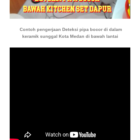
Contoh pengerjaan Deteksi pipa bocor di dalam
keramik sunggal Kota Medan di bawah lantai