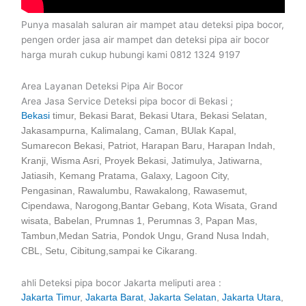
Punya masalah saluran air mampet atau deteksi pipa bocor,
pengen order jasa air mampet dan deteksi pipa air bocor
harga murah cukup hubungi kami 0812 1324 9197
Area Layanan Deteksi Pipa Air Bocor
Area Jasa Service Deteksi pipa bocor di Bekasi ;
Bekasi
timur, Bekasi Barat, Bekasi Utara, Bekasi Selatan,
Jakasampurna, Kalimalang, Caman, BUlak Kapal,
Sumarecon Bekasi, Patriot, Harapan Baru, Harapan Indah,
Kranji, Wisma Asri, Proyek Bekasi, Jatimulya, Jatiwarna,
Jatiasih, Kemang Pratama, Galaxy, Lagoon City,
Pengasinan, Rawalumbu, Rawakalong, Rawasemut,
Cipendawa, Narogong,Bantar Gebang, Kota Wisata, Grand
wisata, Babelan, Prumnas 1, Perumnas 3, Papan Mas,
Tambun,Medan Satria, Pondok Ungu, Grand Nusa Indah,
CBL, Setu, Cibitung,sampai ke Cikarang.
ahli Deteksi pipa bocor Jakarta meliputi area :
Jakarta Timur
,
Jakarta Barat
,
Jakarta Selatan
,
Jakarta Utara
,