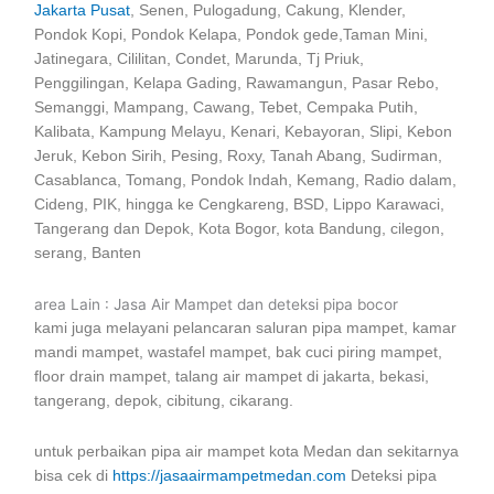
Jakarta Pusat
, Senen, Pulogadung, Cakung, Klender,
Pondok Kopi, Pondok Kelapa, Pondok gede,Taman Mini,
Jatinegara, Cililitan, Condet, Marunda, Tj Priuk,
Penggilingan, Kelapa Gading, Rawamangun, Pasar Rebo,
Semanggi, Mampang, Cawang, Tebet, Cempaka Putih,
Kalibata, Kampung Melayu, Kenari, Kebayoran, Slipi, Kebon
Jeruk, Kebon Sirih, Pesing, Roxy, Tanah Abang, Sudirman,
Casablanca, Tomang, Pondok Indah, Kemang, Radio dalam,
Cideng, PIK, hingga ke Cengkareng, BSD, Lippo Karawaci,
Tangerang dan Depok, Kota Bogor, kota Bandung, cilegon,
serang, Banten
area Lain : Jasa Air Mampet dan deteksi pipa bocor
kami juga melayani pelancaran saluran pipa mampet, kamar
mandi mampet, wastafel mampet, bak cuci piring mampet,
floor drain mampet, talang air mampet di jakarta, bekasi,
tangerang, depok, cibitung, cikarang.
untuk perbaikan pipa air mampet kota Medan dan sekitarnya
bisa cek di
https://jasaairmampetmedan.com
Deteksi pipa