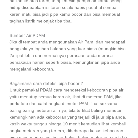
naikan ke atas toren, tetapi mesin pompa air kamu sering
hidup disebabkan isi toren selalu habis padahal semua
keran mati, bisa jadi pipa kamu bocor dan bisa membuat
tagihan listrik melonjak tiba tiba.
Sumber Air PDAM
Jika di tempat anda menggunakan Air Pam, dan mendapati
bengkaknya tagihan bulanan yang luar biasa (mungkin bisa
2x lipat lebih dari normalnya) perasaan anda merasa
pemakaian harian seperti biasa, kemungkinan pipa anda
mengalami kebocoran.
Bagaimana cara deteksi pipa bocor ?
Untuk pemakai PDAM cara mendeteksi kebocoran pipa air
yaitu menutup semua keran air, lihat di meteran PAM, jika
perlu foto dan catat angka di meter PAM. lihat seksama
baling baling meteran air nya, bila terlihat baling memutar
kemungkinan ada kebocoran yang terjadi di jalur pipa anda.
kasih waktu tunggu hingga 10 menit kemudian lihat kembali
angka meteran yang tertera, dibeberapa kasus kebocoran
pipa yang mengalami bocor halus, baling meteran pam tidak