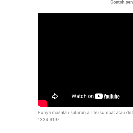
Contoh peng
Punya masalah saluran air tersumbat atau det
1324 9197