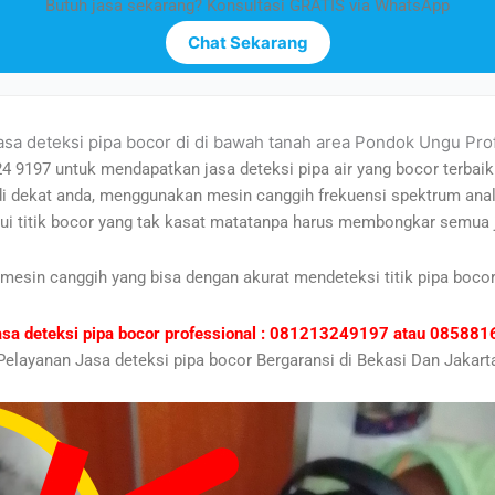
Butuh jasa sekarang? Konsultasi GRATIS via WhatsApp
Chat Sekarang
asa deteksi pipa bocor di di bawah tanah area Pondok Ungu Pro
24 9197 untuk mendapatkan jasa deteksi pipa air yang bocor terbaik
 di dekat anda, menggunakan mesin canggih frekuensi spektrum an
ui titik bocor yang tak kasat matatanpa harus membongkar semua j
 mesin canggih yang bisa dengan akurat mendeteksi titik pipa bocor
asa deteksi pipa bocor professional : 081213249197 atau 0858
Pelayanan Jasa deteksi pipa bocor Bergaransi di Bekasi Dan Jakart