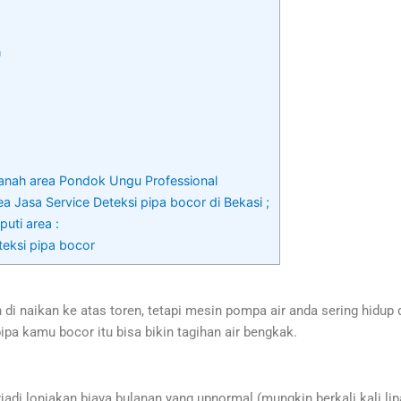
h
tanah area Pondok Ungu Professional
a Jasa Service Deteksi pipa bocor di Bekasi ;
uti area :
teksi pipa bocor
di naikan ke atas toren, tetapi mesin pompa air anda sering hidup
ipa kamu bocor itu bisa bikin tagihan air bengkak.
di lonjakan biaya bulanan yang upnormal (mungkin berkali kali lip