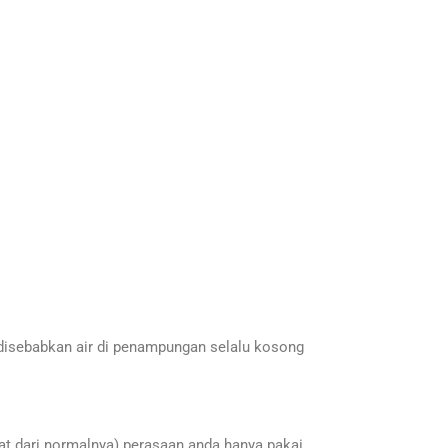
 disebabkan air di penampungan selalu kosong
at dari normalnya) perasaan anda hanya pakai