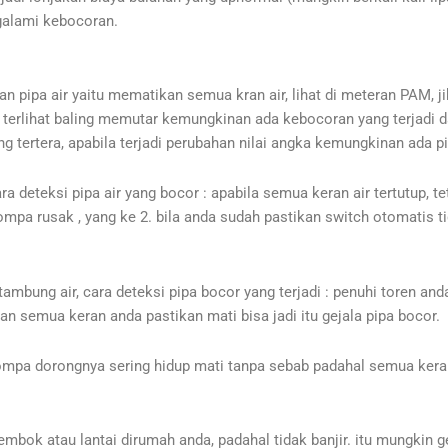
ngalami kebocoran.
ipa air yaitu mematikan semua kran air, lihat di meteran PAM, jik
ila terlihat baling memutar kemungkinan ada kebocoran yang terja
 tertera, apabila terjadi perubahan nilai angka kemungkinan ada p
a deteksi pipa air yang bocor : apabila semua keran air tertutup, te
ompa rusak , yang ke 2. bila anda sudah pastikan switch otomatis
ambung air, cara deteksi pipa bocor yang terjadi : penuhi toren an
 dan semua keran anda pastikan mati bisa jadi itu gejala pipa bocor.
pa dorongnya sering hidup mati tanpa sebab padahal semua keran te
embok atau lantai dirumah anda, padahal tidak banjir. itu mungkin g