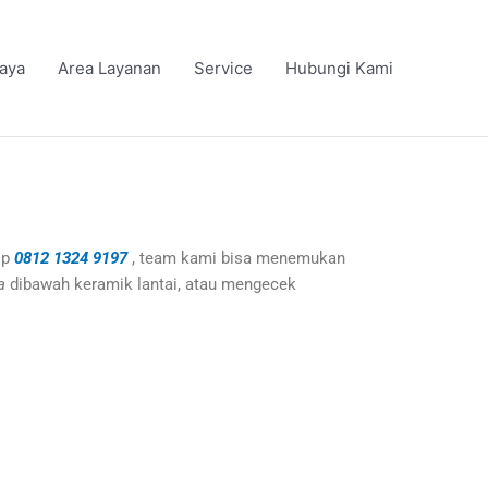
iaya
Area Layanan
Service
Hubungi Kami
lp
0812 1324 9197
, team kami bisa menemukan
a
dibawah keramik lantai, atau mengecek