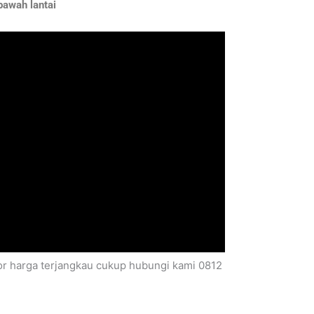
bawah lantai
cor harga terjangkau cukup hubungi kami 0812