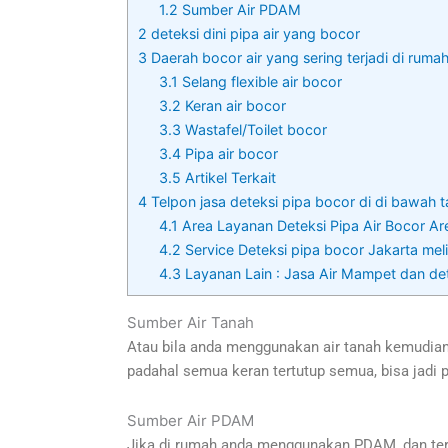
1.2
Sumber Air PDAM
2
deteksi dini pipa air yang bocor
3
Daerah bocor air yang sering terjadi di ruma
3.1
Selang flexible air bocor
3.2
Keran air bocor
3.3
Wastafel/Toilet bocor
3.4
Pipa air bocor
3.5
Artikel Terkait
4
Telpon jasa deteksi pipa bocor di di bawah 
4.1
Area Layanan Deteksi Pipa Air Bocor Are
4.2
Service Deteksi pipa bocor Jakarta melip
4.3
Layanan Lain : Jasa Air Mampet dan de
Sumber Air Tanah
Atau bila anda menggunakan air tanah kemudian 
padahal semua keran tertutup semua, bisa jadi p
Sumber Air PDAM
Jika di rumah anda menggunakan PDAM, dan terja