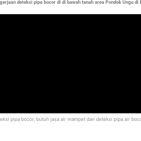
erjaan deteksi pipa bocor di di bawah tanah area Pondok Ungu di 
eksi pipa bocor, butuh jasa air mampet dan deteksi pipa air bo