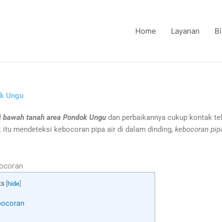
Home
Layanan
B
ok Ungu
di bawah tanah area Pondok Ungu
dan perbaikannya cukup kontak te
ik itu mendeteksi kebocoran pipa air di dalam dinding,
kebocoran pip
bocoran
ts
[
hide
]
bocoran