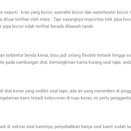
 seperti : kran yang bocor, wastafel bocor dan waterheater bocor i
 diluar terlihat oleh mata . Tapi sayangnya mayoritas titik pipa boco
ik pipa bocor tidak terlihat berada dibawah tanah.
an terbentur benda keras, bisa jadi selang flexible tertarik hingga so
exible pada sambungan drat, kemungkinan karna kurang seal tape, an
di drat keran yang sedikit seal tape, ada air yang merembes di ping
engalaman kami terjadi kebocoran di tuas keran, ini perlu penggan
jadi di sekitar seal karetnya, penyebabkan hanya seal karet sudah la