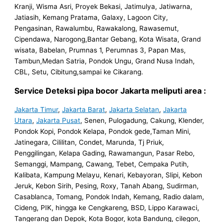
Kranji, Wisma Asri, Proyek Bekasi, Jatimulya, Jatiwarna,
Jatiasih, Kemang Pratama, Galaxy, Lagoon City,
Pengasinan, Rawalumbu, Rawakalong, Rawasemut,
Cipendawa, Narogong,Bantar Gebang, Kota Wisata, Grand
wisata, Babelan, Prumnas 1, Perumnas 3, Papan Mas,
Tambun,Medan Satria, Pondok Ungu, Grand Nusa Indah,
CBL, Setu, Cibitung,sampai ke Cikarang.
Service Deteksi pipa bocor Jakarta meliputi area :
Jakarta Timur
,
Jakarta Barat
,
Jakarta Selatan
,
Jakarta
Utara
,
Jakarta Pusat
, Senen, Pulogadung, Cakung, Klender,
Pondok Kopi, Pondok Kelapa, Pondok gede,Taman Mini,
Jatinegara, Cililitan, Condet, Marunda, Tj Priuk,
Penggilingan, Kelapa Gading, Rawamangun, Pasar Rebo,
Semanggi, Mampang, Cawang, Tebet, Cempaka Putih,
Kalibata, Kampung Melayu, Kenari, Kebayoran, Slipi, Kebon
Jeruk, Kebon Sirih, Pesing, Roxy, Tanah Abang, Sudirman,
Casablanca, Tomang, Pondok Indah, Kemang, Radio dalam,
Cideng, PIK, hingga ke Cengkareng, BSD, Lippo Karawaci,
Tangerang dan Depok, Kota Bogor, kota Bandung, cilegon,