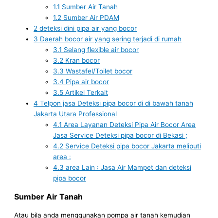
1.1
Sumber Air Tanah
1.2
Sumber Air PDAM
2
deteksi dini pipa air yang bocor
3
Daerah bocor air yang sering terjadi di rumah
3.1
Selang flexible air bocor
3.2
Kran bocor
3.3
Wastafel/Toilet bocor
3.4
Pipa air bocor
3.5
Artikel Terkait
4
Telpon jasa Deteksi pipa bocor di di bawah tanah
Jakarta Utara Professional
4.1
Area Layanan Deteksi Pipa Air Bocor Area
Jasa Service Deteksi pipa bocor di Bekasi ;
4.2
Service Deteksi pipa bocor Jakarta meliputi
area :
4.3
area Lain : Jasa Air Mampet dan deteksi
pipa bocor
Sumber Air Tanah
Atau bila anda menggunakan pompa air tanah kemudian