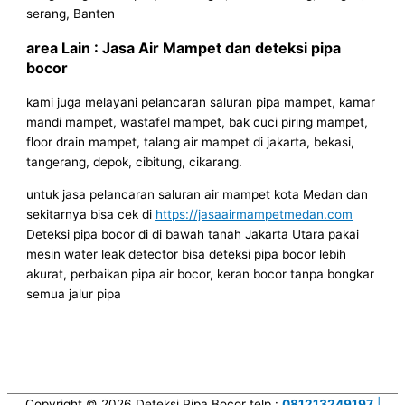
serang, Banten
area Lain : Jasa Air Mampet dan deteksi pipa
bocor
kami juga melayani pelancaran saluran pipa mampet, kamar
mandi mampet, wastafel mampet, bak cuci piring mampet,
floor drain mampet, talang air mampet di jakarta, bekasi,
tangerang, depok, cibitung, cikarang.
untuk jasa pelancaran saluran air mampet kota Medan dan
sekitarnya bisa cek di
https://jasaairmampetmedan.com
Deteksi pipa bocor di di bawah tanah Jakarta Utara pakai
mesin water leak detector bisa deteksi pipa bocor lebih
akurat, perbaikan pipa air bocor, keran bocor tanpa bongkar
semua jalur pipa
Copyright © 2026
Deteksi Pipa Bocor
telp :
081213249197
|