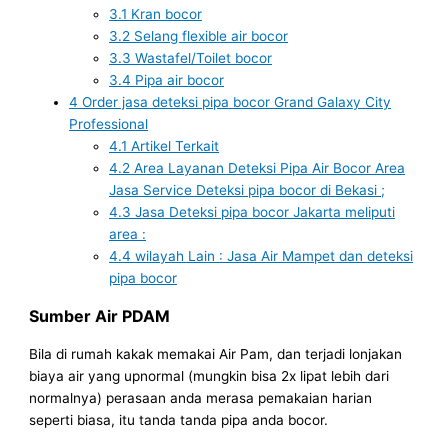
3.1
Kran bocor
3.2
Selang flexible air bocor
3.3
Wastafel/Toilet bocor
3.4
Pipa air bocor
4
Order jasa deteksi pipa bocor Grand Galaxy City
Professional
4.1
Artikel Terkait
4.2
Area Layanan Deteksi Pipa Air Bocor Area
Jasa Service Deteksi pipa bocor di Bekasi ;
4.3
Jasa Deteksi pipa bocor Jakarta meliputi
area :
4.4
wilayah Lain : Jasa Air Mampet dan deteksi
pipa bocor
Sumber Air PDAM
Bila di rumah kakak memakai Air Pam, dan terjadi lonjakan
biaya air yang upnormal (mungkin bisa 2x lipat lebih dari
normalnya) perasaan anda merasa pemakaian harian
seperti biasa, itu tanda tanda pipa anda bocor.