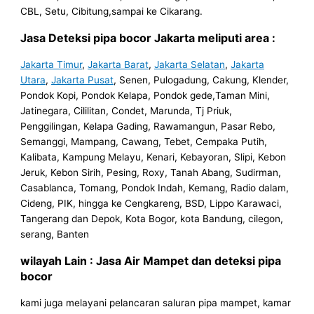
CBL, Setu, Cibitung,sampai ke Cikarang.
Jasa Deteksi pipa bocor Jakarta meliputi area :
Jakarta Timur
,
Jakarta Barat
,
Jakarta Selatan
,
Jakarta
Utara
,
Jakarta Pusat
, Senen, Pulogadung, Cakung, Klender,
Pondok Kopi, Pondok Kelapa, Pondok gede,Taman Mini,
Jatinegara, Cililitan, Condet, Marunda, Tj Priuk,
Penggilingan, Kelapa Gading, Rawamangun, Pasar Rebo,
Semanggi, Mampang, Cawang, Tebet, Cempaka Putih,
Kalibata, Kampung Melayu, Kenari, Kebayoran, Slipi, Kebon
Jeruk, Kebon Sirih, Pesing, Roxy, Tanah Abang, Sudirman,
Casablanca, Tomang, Pondok Indah, Kemang, Radio dalam,
Cideng, PIK, hingga ke Cengkareng, BSD, Lippo Karawaci,
Tangerang dan Depok, Kota Bogor, kota Bandung, cilegon,
serang, Banten
wilayah Lain : Jasa Air Mampet dan deteksi pipa
bocor
kami juga melayani pelancaran saluran pipa mampet, kamar