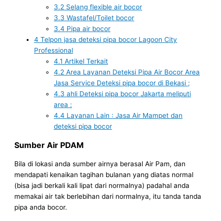
3.2
Selang flexible air bocor
3.3
Wastafel/Toilet bocor
3.4
Pipa air bocor
4
Telpon jasa deteksi pipa bocor Lagoon City
Professional
4.1
Artikel Terkait
4.2
Area Layanan Deteksi Pipa Air Bocor Area
Jasa Service Deteksi pipa bocor di Bekasi ;
4.3
ahli Deteksi pipa bocor Jakarta meliputi
area :
4.4
Layanan Lain : Jasa Air Mampet dan
deteksi pipa bocor
Sumber Air PDAM
Bila di lokasi anda sumber airnya berasal Air Pam, dan
mendapati kenaikan tagihan bulanan yang diatas normal
(bisa jadi berkali kali lipat dari normalnya) padahal anda
memakai air tak berlebihan dari normalnya, itu tanda tanda
pipa anda bocor.