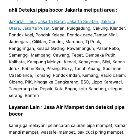
ahli Deteksi pipa bocor Jakarta meliputi area :
Jakarta Timur
,
Jakarta Barat
,
Jakarta Selatan
,
Jakarta
Utara
,
Jakarta Pusat
, Senen, Pulogadung, Cakung, Klender,
Pondok Kopi, Pondok Kelapa, Pondok gede,Taman Mini,
Jatinegara, Cililitan, Condet, Marunda, Tj Priuk,
Penggilingan, Kelapa Gading, Rawamangun, Pasar Rebo,
Semanggi, Mampang, Cawang, Tebet, Cempaka Putih,
Kalibata, Kampung Melayu, Kenari, Kebayoran, Slipi, Kebon
Jeruk, Kebon Sirih, Pesing, Roxy, Tanah Abang, Sudirman,
Casablanca, Tomang, Pondok Indah, Kemang, Radio dalam,
Cideng, PIK, hingga ke Cengkareng, BSD, Lippo Karawaci,
Tangerang dan Depok, Kota Bogor, kota Bandung, cilegon,
serang, Banten
Layanan Lain : Jasa Air Mampet dan deteksi pipa
bocor
kami juga melayani pelancaran saluran pipa mampet, kamar
mandi mampet, wastafel mampet, bak cuci piring mampet,