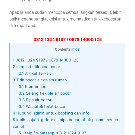
Apabila anda sudah mencoba semua langkah tersebut, lebih
baik menghubungi teknisi untuk memastikan titik kebocoran
di tempat anda.
0812 1324 9197 / 0878 14000 125
Contents
[
hide
]
1
0812 1324 9197 / 0878 14000 125
2
mencari titik pipa bocor
2.1
Artikel Terkait
3
Titik bocor air dalam rumah
3.1
Kran bocor
3.2
Selang flexible air bocor
3.3
Pipa air bocor
3.4
Wastafel/Toilet bocor
4
Hubungi admin untuk booking dan info
5
lebih lanjut ttg deteksi pipa bocor lubuk pakam medan
sumut
5.1
telp / whatsapp :0812 1324 9197