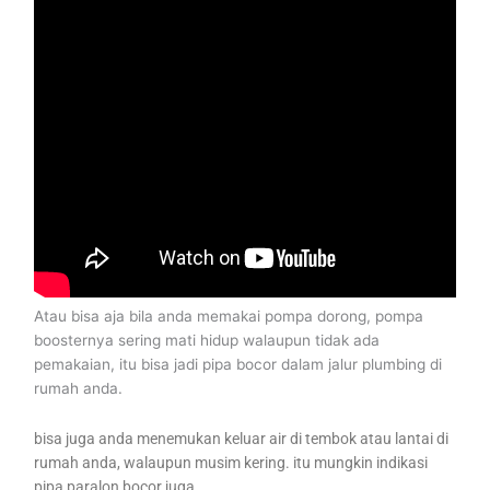
Atau bisa aja bila anda memakai pompa dorong, pompa
boosternya sering mati hidup walaupun tidak ada
pemakaian, itu bisa jadi pipa bocor dalam jalur plumbing di
rumah anda.
bisa juga anda menemukan keluar air di tembok atau lantai di
rumah anda, walaupun musim kering. itu mungkin indikasi
pipa paralon bocor juga.