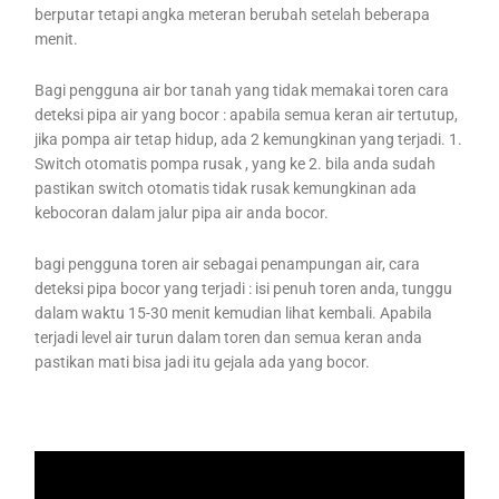
berputar tetapi angka meteran berubah setelah beberapa
menit.
Bagi pengguna air bor tanah yang tidak memakai toren cara
deteksi pipa air yang bocor : apabila semua keran air tertutup,
jika pompa air tetap hidup, ada 2 kemungkinan yang terjadi. 1.
Switch otomatis pompa rusak , yang ke 2. bila anda sudah
pastikan switch otomatis tidak rusak kemungkinan ada
kebocoran dalam jalur pipa air anda bocor.
bagi pengguna toren air sebagai penampungan air, cara
deteksi pipa bocor yang terjadi : isi penuh toren anda, tunggu
dalam waktu 15-30 menit kemudian lihat kembali. Apabila
terjadi level air turun dalam toren dan semua keran anda
pastikan mati bisa jadi itu gejala ada yang bocor.