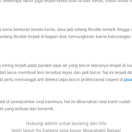
n. Beberapa faktor juga terjadi kebocoran di tuas keran, solusi untuk
a kena benturan benda keras, bisa jadi selang flexible tertarik hingga 
 selang flexible terjadi di bagian drat, kemungkinan karna kekuranga
 sering terjadi pada paralon pipa air yang bocor biasanya terjadi d
 lama membuat lem tersebut lepas dan jadi bocor. hal ini terjadi did
erlu memanggil ahli deteksi pipa bocor professional seperti di
jasa
jadi di {area|sekitar seal karetnya, hal ini dikarnakan seal karet suda
let yang terbuat dari keramik.
Hubungi admin untuk booking dan info
lebih lanjut ttg Deteksi pipa bocor Muarabakti Bekasi