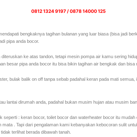
0812 1324 9197 / 0878 14000 125
dapati bengkaknya tagihan bulanan yang luar biasa (bisa jadi berkal
adi pipa anda bocor.
diteruskan ke atas tandon, tetapi mesin pompa air kamu sering hidu
besar pipa anda bocor itu bisa bikin tagihan air bengkak dan bisa me
er, bulak balik on off tanpa sebab padahal keran pada mati semua, i
u lantai dirumah anda, padahal bukan musim hujan atau musim banjir
eperti : keran bocor, toilet bocor dan waterheater bocor itu mudah 
leh mata . Tapi dari pengalaman kami kebanyakan kebocoran sulit untuk
idak terlihat berada dibawah tanah.