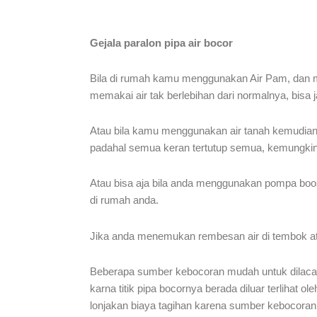
Gejala paralon pipa air bocor
Bila di rumah kamu menggunakan Air Pam, dan men
memakai air tak berlebihan dari normalnya, bisa j
Atau bila kamu menggunakan air tanah kemudian 
padahal semua keran tertutup semua, kemungkinan 
Atau bisa aja bila anda menggunakan pompa boost
di rumah anda.
Jika anda menemukan rembesan air di tembok ata
Beberapa sumber kebocoran mudah untuk dilacak s
karna titik pipa bocornya berada diluar terlihat o
lonjakan biaya tagihan karena sumber kebocoran t