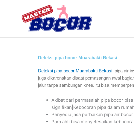
Skip
to
content
Deteksi pipa bocor Muarabakti Bekasi
Deteksi pipa bocor Muarabakti Bekasi
, pipa air 
juga dikarenakan disaat pemasangan awal bagian
jalur tanpa sambungan knee, itu bisa memperpe
Akibat dari permasalah pipa bocor b
signifikan|Kebocoran pipa dalam rumah 
Penyedia jasa perbaikan pipa air boco
Para ahli bisa menyelesaikan kebocora