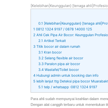
[Kelebihan|Keunggulan} [tenaga ahli|Profesio
0.1
[Kelebihan|Keunggulan} [tenaga ahli|Pro
1
0812 1324 9197 / 0878 14000 125
2
Ahli Cek Pipa Air Bocor: Keunggulan Profesi
2.1
Artikel Terkait
3
Titik bocor air dalam rumah
3.1
Kran bocor
3.2
Selang flexible air bocor
3.3
Paralon pipa air bocor
3.4
Wastafel/Toilet bocor
4
Hubungi admin untuk booking dan info
5
lebih lanjut ttg Deteksi pipa bocor Muarabakt
5.1
telp / whatsapp :0812 1324 9197
Para ahli sudah mempunyai keahlian dalam menen
Dengan alat canggih terbaru untuk menentukan ti