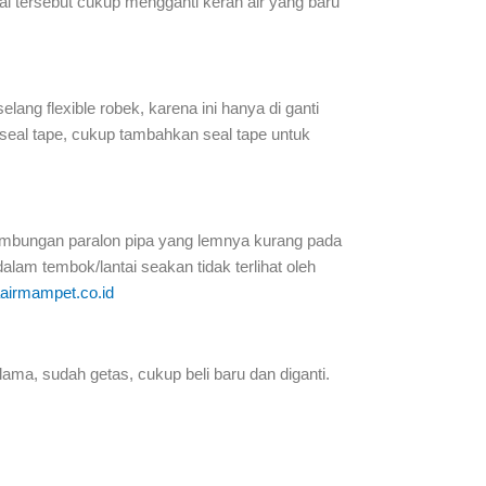
 hal tersebut cukup mengganti keran air yang baru
selang flexible robek, karena ini hanya di ganti
n seal tape, cukup tambahkan seal tape untuk
i sambungan paralon pipa yang lemnya kurang pada
alam tembok/lantai seakan tidak terlihat oleh
airmampet.co.id
h lama, sudah getas, cukup beli baru dan diganti.