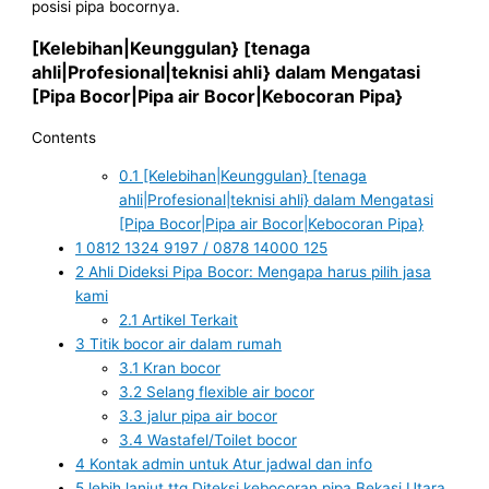
posisi pipa bocornya.
[Kelebihan|Keunggulan} [tenaga
ahli|Profesional|teknisi ahli} dalam Mengatasi
[Pipa Bocor|Pipa air Bocor|Kebocoran Pipa}
Contents
0.1
[Kelebihan|Keunggulan} [tenaga
ahli|Profesional|teknisi ahli} dalam Mengatasi
[Pipa Bocor|Pipa air Bocor|Kebocoran Pipa}
1
0812 1324 9197 / 0878 14000 125
2
Ahli Dideksi Pipa Bocor: Mengapa harus pilih jasa
kami
2.1
Artikel Terkait
3
Titik bocor air dalam rumah
3.1
Kran bocor
3.2
Selang flexible air bocor
3.3
jalur pipa air bocor
3.4
Wastafel/Toilet bocor
4
Kontak admin untuk Atur jadwal dan info
5
lebih lanjut ttg Diteksi kebocoran pipa Bekasi Utara