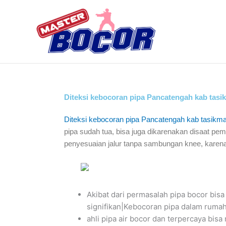
Skip
to
content
Diteksi kebocoran pipa Pancatengah kab tasi
Diteksi kebocoran pipa Pancatengah kab tasikm
pipa sudah tua, bisa juga dikarenakan disaat p
penyesuaian jalur tanpa sambungan knee, kare
Akibat dari permasalah pipa bocor b
signifikan|Kebocoran pipa dalam rumah 
ahli pipa air bocor dan terpercaya bi