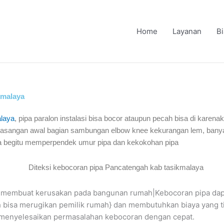
Home
Layanan
B
kmalaya
alaya
, pipa paralon instalasi bisa bocor ataupun pecah bisa di karena
emasangan awal bagian sambungan elbow knee kekurangan lem, banyak 
na begitu memperpendek umur pipa dan kekokohan pipa
isa membuat kerusakan pada bangunan rumah|Kebocoran pipa d
bisa merugikan pemilik rumah} dan membutuhkan biaya yang tida
sa menyelesaikan permasalahan kebocoran dengan cepat.