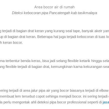
Area bocor air di rumah
Diteksi kebocoran pipa Pancatengah kab tasikmalaya
terjadi di bagian drat keran yang kurang seal tape, banyak akeir ya
up di bagian drat keran. Beberapa hal juga terjadi kebocoran di tua
h keran bocor.
ena terbentur benda keras, bisa jadi selang flexible ketarik hingga sel
lang flexible terjadi di bagian drat, kemungkinan karna kekurangan s
ring terjadi di area jalur pipa air yang bocor biasanya terjadi di elb
embuat lem tersebut copot sehinga menjadi bocor. ini sering terjadi d
erlu mengontak ahli deteksi pipa bocor professional seperti di
jasa