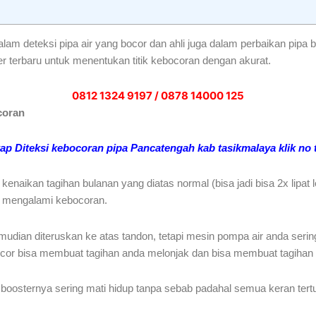
am deteksi pipa air yang bocor dan ahli juga dalam perbaikan pipa 
r terbaru untuk menentukan titik kebocoran dengan akurat.
0812 1324 9197 / 0878 14000 125
coran
kap Diteksi kebocoran pipa Pancatengah kab tasikmalaya klik no t
enaikan tagihan bulanan yang diatas normal (bisa jadi bisa 2x lipat
da mengalami kebocoran.
udian diteruskan ke atas tandon, tetapi mesin pompa air anda seri
cor bisa membuat tagihan anda melonjak dan bisa membuat tagihan lis
osternya sering mati hidup tanpa sebab padahal semua keran tertutup