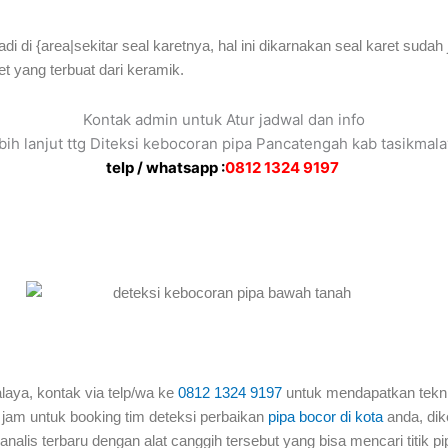
adi di {area|sekitar seal karetnya, hal ini dikarnakan seal karet sudah
let yang terbuat dari keramik.
Kontak admin untuk Atur jadwal dan info
bih lanjut ttg Diteksi kebocoran pipa Pancatengah kab tasikmal
telp / whatsapp :
0812 1324 9197
laya, kontak via telp/wa ke
0812 1324 9197
untuk mendapatkan teknis
4 jam untuk booking tim deteksi perbaikan
pipa bocor di kota
anda, dik
lis terbaru dengan alat canggih tersebut yang bisa mencari titik pipa