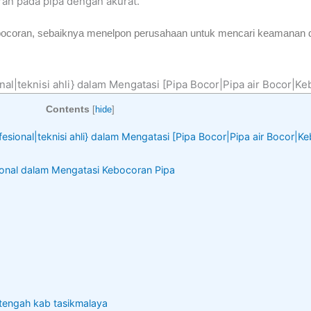
n pada pipa dengan akurat.
kebocoran, sebaiknya menelpon perusahaan untuk mencari keamanan
nal|teknisi ahli} dalam Mengatasi [Pipa Bocor|Pipa air Bocor|Ke
Contents
[
hide
]
fesional|teknisi ahli} dalam Mengatasi [Pipa Bocor|Pipa air Bocor|K
ional dalam Mengatasi Kebocoran Pipa
atengah kab tasikmalaya