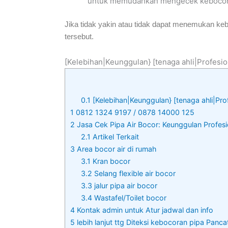
untuk memudahkan mengecek kebocora
Jika tidak yakin atau tidak dapat menemukan 
tersebut.
[Kelebihan|Keunggulan} [tenaga ahli|Profesio
0.1
[Kelebihan|Keunggulan} [tenaga ahli|Pro
1
0812 1324 9197 / 0878 14000 125
2
Jasa Cek Pipa Air Bocor: Keunggulan Profes
2.1
Artikel Terkait
3
Area bocor air di rumah
3.1
Kran bocor
3.2
Selang flexible air bocor
3.3
jalur pipa air bocor
3.4
Wastafel/Toilet bocor
4
Kontak admin untuk Atur jadwal dan info
5
lebih lanjut ttg Diteksi kebocoran pipa Panc