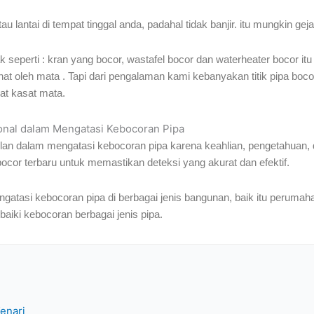
antai di tempat tinggal anda, padahal tidak banjir. itu mungkin geja
eperti : kran yang bocor, wastafel bocor dan waterheater bocor it
lihat oleh mata . Tapi dari pengalaman kami kebanyakan titik pipa boco
hat kasat mata.
ional dalam Mengatasi Kebocoran Pipa
gulan dalam mengatasi kebocoran pipa karena keahlian, pengetahuan, 
ocor terbaru untuk memastikan deteksi yang akurat dan efektif.
gatasi kebocoran pipa di berbagai jenis bangunan, baik itu perumaha
iki kebocoran berbagai jenis pipa.
Kenari