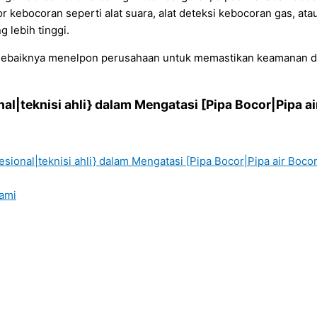
or kebocoran seperti alat suara, alat deteksi kebocoran gas, a
 lebih tinggi.
 sebaiknya menelpon perusahaan untuk memastikan keamanan 
al|teknisi ahli} dalam Mengatasi [Pipa Bocor|Pipa a
sional|teknisi ahli} dalam Mengatasi [Pipa Bocor|Pipa air Boco
kami