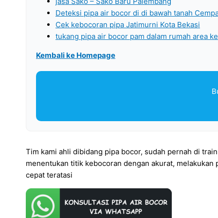
jasa Sako – Sako Baru Palembang
Deteksi pipa air bocor di di bawah tanah Cemp
Cek kebocoran pipa Jatimurni Kota Bekasi
tukang pipa air bocor pam dalam rumah area 
Kembali ke Homepage
B
Tim kami ahli dibidang pipa bocor, sudah pernah di tra
menentukan titik kebocoran dengan akurat, melakukan p
cepat teratasi