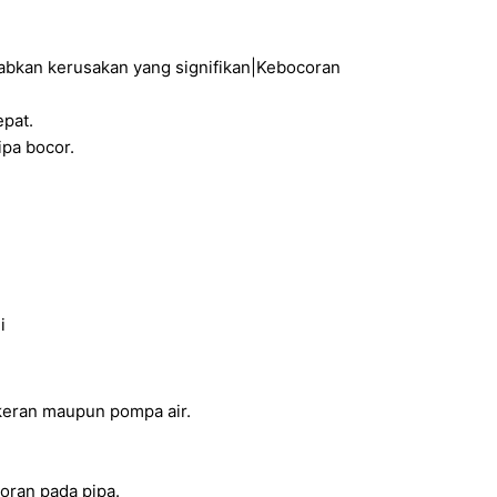
abkan kerusakan yang signifikan|Kebocoran
pat.
ipa bocor.
i
i keran maupun pompa air.
oran pada pipa.