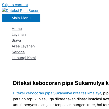
Skip to content
Main Menu
Home
Layanan
Biaya
Area Layanan
Service
Hubungi Kami
Diteksi kebocoran pipa Sukamulya k
Diteksi kebocoran pipa Sukamulya kota tasikmalaya
, pi
paralon rapuk, bisa juga dikarenakan disaat instalasi 
untuk penyesuaian jalur tanpa sambungan knee, hal t