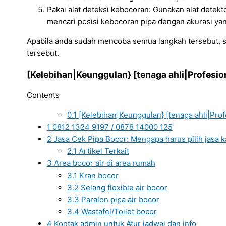
Pakai alat deteksi kebocoran: Gunakan alat detekt
mencari posisi kebocoran pipa dengan akurasi yang
Apabila anda sudah mencoba semua langkah tersebut,
tersebut.
[Kelebihan|Keunggulan} [tenaga ahli|Profesion
Contents
0.1
[Kelebihan|Keunggulan} [tenaga ahli|Profe
1
0812 1324 9197 / 0878 14000 125
2
Jasa Cek Pipa Bocor: Mengapa harus pilih jasa 
2.1
Artikel Terkait
3
Area bocor air di area rumah
3.1
Kran bocor
3.2
Selang flexible air bocor
3.3
Paralon pipa air bocor
3.4
Wastafel/Toilet bocor
4
Kontak admin untuk Atur jadwal dan info