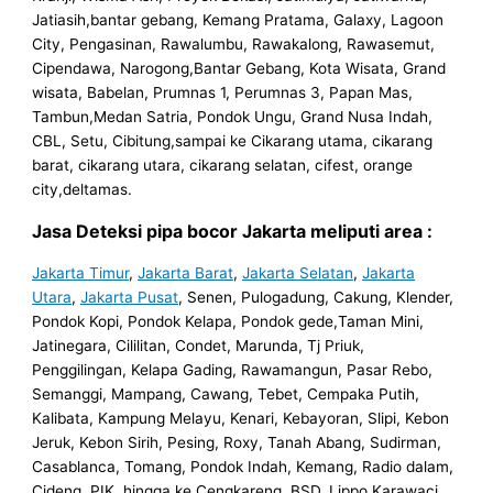
Jatiasih,bantar gebang, Kemang Pratama, Galaxy, Lagoon
City, Pengasinan, Rawalumbu, Rawakalong, Rawasemut,
Cipendawa, Narogong,Bantar Gebang, Kota Wisata, Grand
wisata, Babelan, Prumnas 1, Perumnas 3, Papan Mas,
Tambun,Medan Satria, Pondok Ungu, Grand Nusa Indah,
CBL, Setu, Cibitung,sampai ke Cikarang utama, cikarang
barat, cikarang utara, cikarang selatan, cifest, orange
city,deltamas.
Jasa Deteksi pipa bocor Jakarta meliputi area :
Jakarta Timur
,
Jakarta Barat
,
Jakarta Selatan
,
Jakarta
Utara
,
Jakarta Pusat
, Senen, Pulogadung, Cakung, Klender,
Pondok Kopi, Pondok Kelapa, Pondok gede,Taman Mini,
Jatinegara, Cililitan, Condet, Marunda, Tj Priuk,
Penggilingan, Kelapa Gading, Rawamangun, Pasar Rebo,
Semanggi, Mampang, Cawang, Tebet, Cempaka Putih,
Kalibata, Kampung Melayu, Kenari, Kebayoran, Slipi, Kebon
Jeruk, Kebon Sirih, Pesing, Roxy, Tanah Abang, Sudirman,
Casablanca, Tomang, Pondok Indah, Kemang, Radio dalam,
Cideng, PIK, hingga ke Cengkareng, BSD, Lippo Karawaci,