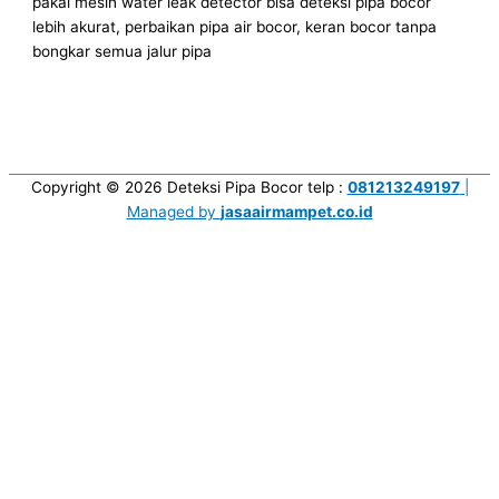
pakai mesin water leak detector bisa deteksi pipa bocor
lebih akurat, perbaikan pipa air bocor, keran bocor tanpa
bongkar semua jalur pipa
Copyright © 2026
Deteksi Pipa Bocor
telp :
081213249197
|
Managed by
jasaairmampet.co.id