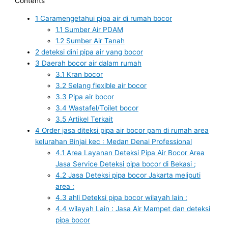
Contents
1
Caramengetahui pipa air di rumah bocor
1.1
Sumber Air PDAM
1.2
Sumber Air Tanah
2
deteksi dini pipa air yang bocor
3
Daerah bocor air dalam rumah
3.1
Kran bocor
3.2
Selang flexible air bocor
3.3
Pipa air bocor
3.4
Wastafel/Toilet bocor
3.5
Artikel Terkait
4
Order jasa diteksi pipa air bocor pam di rumah area
kelurahan Binjai kec : Medan Denai Professional
4.1
Area Layanan Deteksi Pipa Air Bocor Area
Jasa Service Deteksi pipa bocor di Bekasi ;
4.2
Jasa Deteksi pipa bocor Jakarta meliputi
area :
4.3
ahli Deteksi pipa bocor wilayah lain :
4.4
wilayah Lain : Jasa Air Mampet dan deteksi
pipa bocor