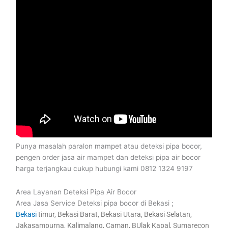
Punya masalah paralon mampet atau deteksi pipa bocor,
pengen order jasa air mampet dan deteksi pipa air bocor
harga terjangkau cukup hubungi kami 0812 1324 9197
Area Layanan Deteksi Pipa Air Bocor
Area Jasa Service Deteksi pipa bocor di Bekasi ;
Bekasi
timur, Bekasi Barat, Bekasi Utara, Bekasi Selatan,
Jakasampurna, Kalimalang, Caman, BUlak Kapal, Sumarecon