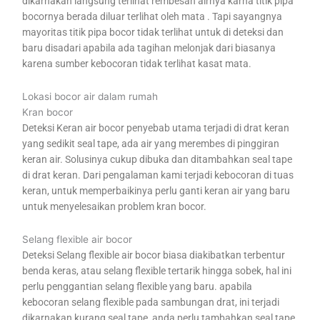
dikarnakan langsung terlihat rembesan airnya karna titik pipa
bocornya berada diluar terlihat oleh mata . Tapi sayangnya
mayoritas titik pipa bocor tidak terlihat untuk di deteksi dan
baru disadari apabila ada tagihan melonjak dari biasanya
karena sumber kebocoran tidak terlihat kasat mata.
Lokasi bocor air dalam rumah
Kran bocor
Deteksi Keran air bocor penyebab utama terjadi di drat keran
yang sedikit seal tape, ada air yang merembes di pinggiran
keran air. Solusinya cukup dibuka dan ditambahkan seal tape
di drat keran. Dari pengalaman kami terjadi kebocoran di tuas
keran, untuk memperbaikinya perlu ganti keran air yang baru
untuk menyelesaikan problem kran bocor.
Selang flexible air bocor
Deteksi Selang flexible air bocor biasa diakibatkan terbentur
benda keras, atau selang flexible tertarik hingga sobek, hal ini
perlu penggantian selang flexible yang baru. apabila
kebocoran selang flexible pada sambungan drat, ini terjadi
dikarnakan kurang seal tape, anda perlu tambahkan seal tape