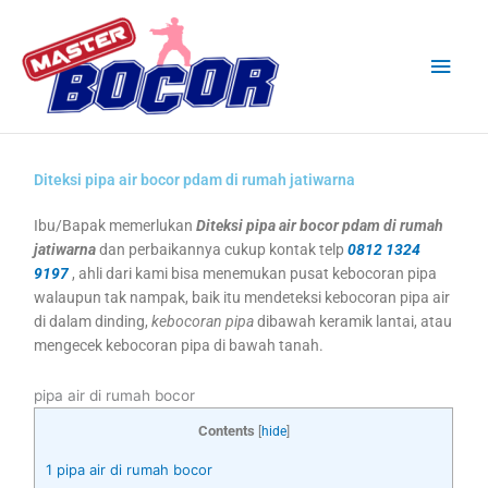
Skip
Main
to
content
Men
Diteksi pipa air bocor pdam di rumah jatiwarna
Ibu/Bapak memerlukan
Diteksi pipa air bocor pdam di rumah
jatiwarna
dan perbaikannya cukup kontak telp
0812 1324
9197
, ahli dari kami bisa menemukan pusat kebocoran pipa
walaupun tak nampak, baik itu mendeteksi kebocoran pipa air
di dalam dinding,
kebocoran pipa
dibawah keramik lantai, atau
mengecek kebocoran pipa di bawah tanah.
pipa air di rumah bocor
Contents
[
hide
]
1
pipa air di rumah bocor