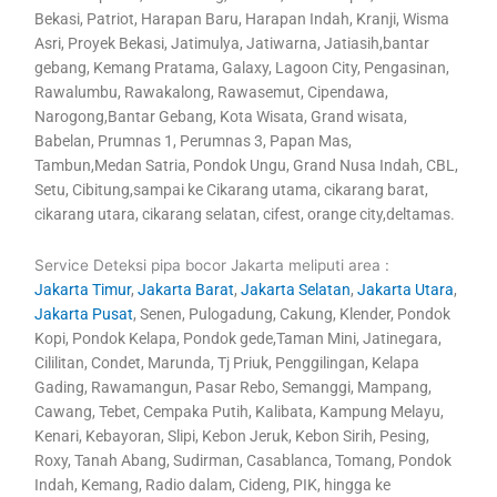
Bekasi, Patriot, Harapan Baru, Harapan Indah, Kranji, Wisma
Asri, Proyek Bekasi, Jatimulya, Jatiwarna, Jatiasih,bantar
gebang, Kemang Pratama, Galaxy, Lagoon City, Pengasinan,
Rawalumbu, Rawakalong, Rawasemut, Cipendawa,
Narogong,Bantar Gebang, Kota Wisata, Grand wisata,
Babelan, Prumnas 1, Perumnas 3, Papan Mas,
Tambun,Medan Satria, Pondok Ungu, Grand Nusa Indah, CBL,
Setu, Cibitung,sampai ke Cikarang utama, cikarang barat,
cikarang utara, cikarang selatan, cifest, orange city,deltamas.
Service Deteksi pipa bocor Jakarta meliputi area :
Jakarta Timur
,
Jakarta Barat
,
Jakarta Selatan
,
Jakarta Utara
,
Jakarta Pusat
, Senen, Pulogadung, Cakung, Klender, Pondok
Kopi, Pondok Kelapa, Pondok gede,Taman Mini, Jatinegara,
Cililitan, Condet, Marunda, Tj Priuk, Penggilingan, Kelapa
Gading, Rawamangun, Pasar Rebo, Semanggi, Mampang,
Cawang, Tebet, Cempaka Putih, Kalibata, Kampung Melayu,
Kenari, Kebayoran, Slipi, Kebon Jeruk, Kebon Sirih, Pesing,
Roxy, Tanah Abang, Sudirman, Casablanca, Tomang, Pondok
Indah, Kemang, Radio dalam, Cideng, PIK, hingga ke