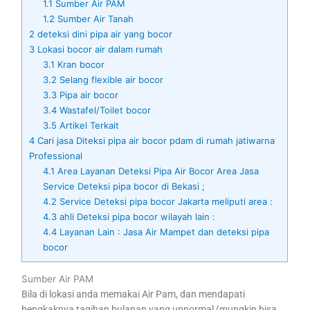
1.1
Sumber Air PAM
1.2
Sumber Air Tanah
2
deteksi dini pipa air yang bocor
3
Lokasi bocor air dalam rumah
3.1
Kran bocor
3.2
Selang flexible air bocor
3.3
Pipa air bocor
3.4
Wastafel/Toilet bocor
3.5
Artikel Terkait
4
Cari jasa Diteksi pipa air bocor pdam di rumah jatiwarna
Professional
4.1
Area Layanan Deteksi Pipa Air Bocor Area Jasa
Service Deteksi pipa bocor di Bekasi ;
4.2
Service Deteksi pipa bocor Jakarta meliputi area :
4.3
ahli Deteksi pipa bocor wilayah lain :
4.4
Layanan Lain : Jasa Air Mampet dan deteksi pipa
bocor
Sumber Air PAM
Bila di lokasi anda memakai Air Pam, dan mendapati
bengkaknya tagihan bulanan yang upnormal (mungkin bisa