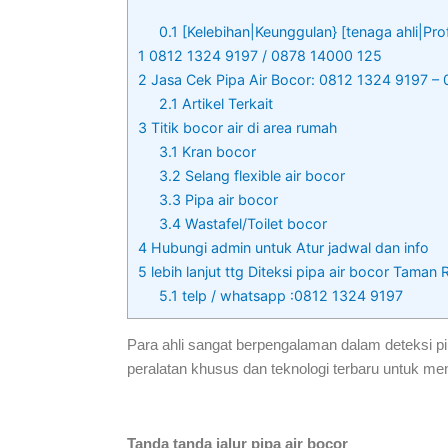
0.1
[Kelebihan|Keunggulan} [tenaga ahli|Pro
1
0812 1324 9197 / 0878 14000 125
2
Jasa Cek Pipa Air Bocor: 0812 1324 9197 –
2.1
Artikel Terkait
3
Titik bocor air di area rumah
3.1
Kran bocor
3.2
Selang flexible air bocor
3.3
Pipa air bocor
3.4
Wastafel/Toilet bocor
4
Hubungi admin untuk Atur jadwal dan info
5
lebih lanjut ttg Diteksi pipa air bocor Taman
5.1
telp / whatsapp :0812 1324 9197
Para ahli sangat berpengalaman dalam deteksi p
peralatan khusus dan teknologi terbaru untuk men
Tanda tanda jalur pipa air bocor