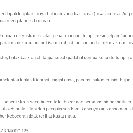
dapati lonjakan biaya bulanan yang luar biasa (bisa jadi bisa 2x li
a anda mengalami kebocoran.
dian diteruskan ke atas penampungan, tetapi mesin jetpam/air anda
 paralon air kamu bocor bisa membuat tagihan anda melonjak dan bisa 
er, bulak balik on off tanpa sebab padahal semua keran tertutup, it
mbok atau lantai di tempat tinggal anda, padahal bukan musim hujan at
 seperti : kran yang bocor, toilet bocor dan pemanas air bocor itu 
rlihat oleh mata . Tapi dari pengalaman kami kebanyakan kebocoran tida
ber kebocoran tidak terlihat kasat mata.
878 14000 125