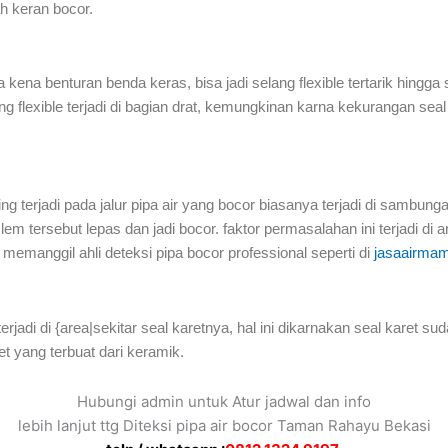
h keran bocor.
a kena benturan benda keras, bisa jadi selang flexible tertarik hingga 
ang flexible terjadi di bagian drat, kemungkinan karna kekurangan se
ing terjadi pada jalur pipa air yang bocor biasanya terjadi di sambung
tersebut lepas dan jadi bocor. faktor permasalahan ini terjadi di ar
manggil ahli deteksi pipa bocor professional seperti di
jasaairmam
erjadi di {area|sekitar seal karetnya, hal ini dikarnakan seal karet sud
let yang terbuat dari keramik.
Hubungi admin untuk Atur jadwal dan info
lebih lanjut ttg Diteksi pipa air bocor Taman Rahayu Bekasi