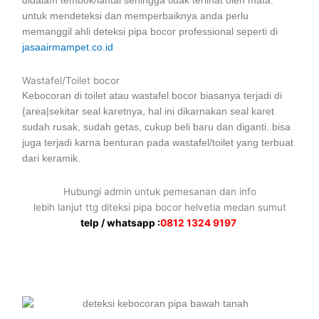
didalam tembok/lantai sehingga tidak terlihat oleh mata.
untuk mendeteksi dan memperbaiknya anda perlu
memanggil ahli deteksi pipa bocor professional seperti di
jasaairmampet.co.id
Wastafel/Toilet bocor
Kebocoran di toilet atau wastafel bocor biasanya terjadi di
{area|sekitar seal karetnya, hal ini dikarnakan seal karet
sudah rusak, sudah getas, cukup beli baru dan diganti. bisa
juga terjadi karna benturan pada wastafel/toilet yang terbuat
dari keramik.
Hubungi admin untuk pemesanan dan info
lebih lanjut ttg diteksi pipa bocor helvetia medan sumut
telp / whatsapp :
0812 1324 9197