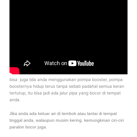
bisa juga bila anda menggunakan pompa booster, pompa
boosternya hidup terus tanpa sebab padahal semua keran
tertutup, itu bisa jadi ada jalur pipa yang bocor di tempat
anda.
Jika anda ada keluar air di tembok atau lantai di tempat
tinggal anda, walaupun musim kering. kemungkinan ciri-ciri
paralon bocor juga.