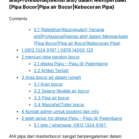
[Pipa Bocor|Pipa air Bocor|Kebocoran Pipa}
Contents
0.1
[Kelebihan|Keunggulan} [tenaga
ahli|Profesional|teknisi ahli} dalam Memperbaiki
[Pipa Bocor|Pipa air Bocor|Kebocoran Pipa}
1
0812 1324 9197 / 0878 14000 125
2
mencari pipa paralon bocor
2.1
diteksi Plaju – Plaju Ilir Palembang
2.2
Artikel Terkait
3
Area bocor air dalam rumah
3.1
Kran bocor
3.2
Selang flexible air bocor
3.3
Pipa air bocor
3.4
Wastafel/Toilet bocor
4
Kontak admin untuk booking dan info
5
lebih lanjut ttg diteksi Plaju – Plaju Ilir Palembang
5.1
telp / whatsapp :0812 1324 9197
Ahli pipa dari masterbocor sangat berpengalaman dalam