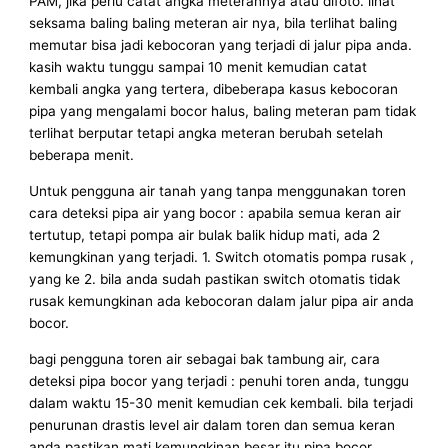
PAM, jika perlu catat angka meterannya atau difoto. lihat
seksama baling baling meteran air nya, bila terlihat baling
memutar bisa jadi kebocoran yang terjadi di jalur pipa anda.
kasih waktu tunggu sampai 10 menit kemudian catat
kembali angka yang tertera, dibeberapa kasus kebocoran
pipa yang mengalami bocor halus, baling meteran pam tidak
terlihat berputar tetapi angka meteran berubah setelah
beberapa menit.
Untuk pengguna air tanah yang tanpa menggunakan toren
cara deteksi pipa air yang bocor : apabila semua keran air
tertutup, tetapi pompa air bulak balik hidup mati, ada 2
kemungkinan yang terjadi. 1. Switch otomatis pompa rusak ,
yang ke 2. bila anda sudah pastikan switch otomatis tidak
rusak kemungkinan ada kebocoran dalam jalur pipa air anda
bocor.
bagi pengguna toren air sebagai bak tambung air, cara
deteksi pipa bocor yang terjadi : penuhi toren anda, tunggu
dalam waktu 15-30 menit kemudian cek kembali. bila terjadi
penurunan drastis level air dalam toren dan semua keran
anda pastikan mati kemungkinan besar itu pipa bocor.