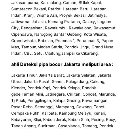
Jakasampurna, Kalimalang, Caman, BUlak Kapal,
Sumarecon Bekasi, Patriot, Harapan Baru, Harapan
Indah, Kranji, Wisma Asri, Proyek Bekasi, Jatimulya,
Jatiwarna, Jatiasih, Kemang Pratama, Galaxy, Lagoon
City, Pengasinan, Rawalumbu, Rawakalong, Rawasemut,
Cipendawa, Narogong,Bantar Gebang, Kota Wisata,
Grand wisata, Babelan, Prumnas 1, Perumnas 3, Papan
Mas, Tambun,Medan Satria, Pondok Ungu, Grand Nusa
Indah, CBL, Setu, Cibitung,sampai ke Cikarang.
ahli Deteksi pipa bocor Jakarta meliputi area :
Jakarta Timur, Jakarta Barat, Jakarta Selatan, Jakarta
Utara, Jakarta Pusat, Senen, Pulogadung, Cakung,
Klender, Pondok Kopi, Pondok Kelapa, Pondok
gede,Taman Mini, Jatinegara, Cililitan, Condet, Marunda,
Tj Priuk, Penggilingan, Kelapa Gading, Rawamangun,
Pasar Rebo, Semanggi, Mampang, Cawang, Tebet,
Cempaka Putih, Kalibata, Kampung Melayu, Kenari,
Kebayoran, Slipi, Kebon Jeruk, Kebon Sirih, Pesing, Roxy,
Tanah Abang, Sudirman, Casablanca, Tomang, Pondok