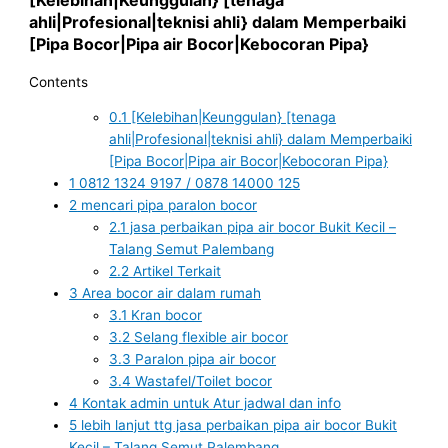
ahli|Profesional|teknisi ahli} dalam Memperbaiki
[Pipa Bocor|Pipa air Bocor|Kebocoran Pipa}
Contents
0.1
[Kelebihan|Keunggulan} [tenaga
ahli|Profesional|teknisi ahli} dalam Memperbaiki
[Pipa Bocor|Pipa air Bocor|Kebocoran Pipa}
1
0812 1324 9197 / 0878 14000 125
2
mencari pipa paralon bocor
2.1
jasa perbaikan pipa air bocor Bukit Kecil –
Talang Semut Palembang
2.2
Artikel Terkait
3
Area bocor air dalam rumah
3.1
Kran bocor
3.2
Selang flexible air bocor
3.3
Paralon pipa air bocor
3.4
Wastafel/Toilet bocor
4
Kontak admin untuk Atur jadwal dan info
5
lebih lanjut ttg jasa perbaikan pipa air bocor Bukit
Kecil – Talang Semut Palembang