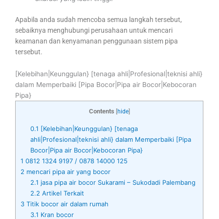
Apabila anda sudah mencoba semua langkah tersebut,
sebaiknya menghubungi perusahaan untuk mencari
keamanan dan kenyamanan penggunaan sistem pipa
tersebut.
[Kelebihan|Keunggulan} [tenaga ahli|Profesional|teknisi ahli}
dalam Memperbaiki [Pipa Bocor|Pipa air Bocor|Kebocoran
Pipa}
Contents
[
hide
]
0.1
[Kelebihan|Keunggulan} [tenaga
ahli|Profesional|teknisi ahli} dalam Memperbaiki [Pipa
Bocor|Pipa air Bocor|Kebocoran Pipa}
1
0812 1324 9197 / 0878 14000 125
2
mencari pipa air yang bocor
2.1
jasa pipa air bocor Sukarami – Sukodadi Palembang
2.2
Artikel Terkait
3
Titik bocor air dalam rumah
3.1
Kran bocor