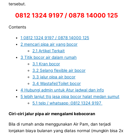
tersebut.
0812 1324 9197 / 0878 14000 125
Contents
1
0812 1324 9197 / 0878 14000 125
2
mencari pipa air yang bocor
2.1
Artikel Terkait
3
Titik bocor air dalam rumah
3.1
Kran bocor
3.2
Selang flexible air bocor
3.3
jalur pipa air bocor
3.4
Wastafel/Toilet bocor
4
Hubungi admin untuk Atur jadwal dan info
5
lebih lanjut ttg jasa pipa bocor halat medan sumut
5.1
telp / whatsapp :0812 1324 9197
Ciri-ciri jalur pipa air mengalami kebocoran
Bila di rumah anda menggunakan Air Pam, dan terjadi
lonjakan biaya bulanan yang diatas normal (mungkin bisa 2x