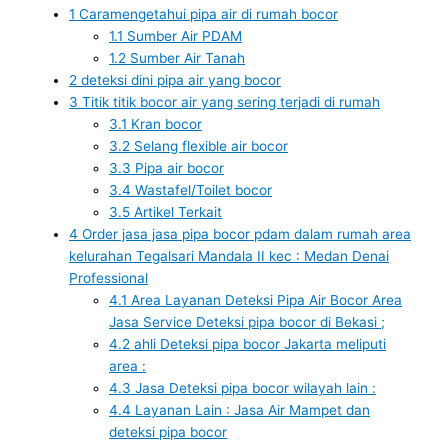
1
Caramengetahui pipa air di rumah bocor
1.1
Sumber Air PDAM
1.2
Sumber Air Tanah
2
deteksi dini pipa air yang bocor
3
Titik titik bocor air yang sering terjadi di rumah
3.1
Kran bocor
3.2
Selang flexible air bocor
3.3
Pipa air bocor
3.4
Wastafel/Toilet bocor
3.5
Artikel Terkait
4
Order jasa jasa pipa bocor pdam dalam rumah area
kelurahan Tegalsari Mandala II kec : Medan Denai
Professional
4.1
Area Layanan Deteksi Pipa Air Bocor Area
Jasa Service Deteksi pipa bocor di Bekasi ;
4.2
ahli Deteksi pipa bocor Jakarta meliputi
area :
4.3
Jasa Deteksi pipa bocor wilayah lain :
4.4
Layanan Lain : Jasa Air Mampet dan
deteksi pipa bocor