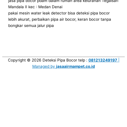
jasa pipa bocor pdam dalam rumah area kelurahan Tegalsari
Mandala II kec : Medan Denai
pakai mesin water leak detector bisa deteksi pipa bocor
lebih akurat, perbaikan pipa air bocor, keran bocor tanpa
bongkar semua jalur pipa
Copyright © 2026
Deteksi Pipa Bocor
telp :
081213249197
|
Managed by
jasaairmampet.co.id