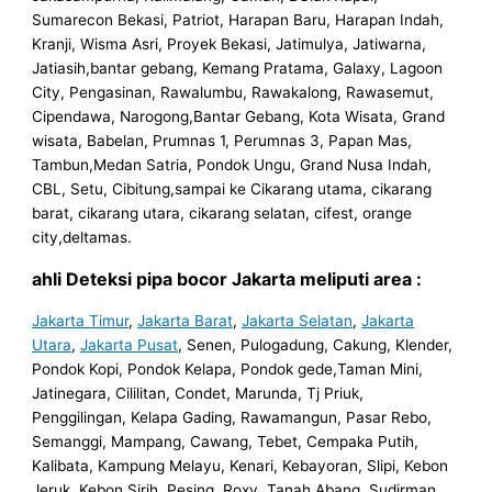
Sumarecon Bekasi, Patriot, Harapan Baru, Harapan Indah,
Kranji, Wisma Asri, Proyek Bekasi, Jatimulya, Jatiwarna,
Jatiasih,bantar gebang, Kemang Pratama, Galaxy, Lagoon
City, Pengasinan, Rawalumbu, Rawakalong, Rawasemut,
Cipendawa, Narogong,Bantar Gebang, Kota Wisata, Grand
wisata, Babelan, Prumnas 1, Perumnas 3, Papan Mas,
Tambun,Medan Satria, Pondok Ungu, Grand Nusa Indah,
CBL, Setu, Cibitung,sampai ke Cikarang utama, cikarang
barat, cikarang utara, cikarang selatan, cifest, orange
city,deltamas.
ahli Deteksi pipa bocor Jakarta meliputi area :
Jakarta Timur
,
Jakarta Barat
,
Jakarta Selatan
,
Jakarta
Utara
,
Jakarta Pusat
, Senen, Pulogadung, Cakung, Klender,
Pondok Kopi, Pondok Kelapa, Pondok gede,Taman Mini,
Jatinegara, Cililitan, Condet, Marunda, Tj Priuk,
Penggilingan, Kelapa Gading, Rawamangun, Pasar Rebo,
Semanggi, Mampang, Cawang, Tebet, Cempaka Putih,
Kalibata, Kampung Melayu, Kenari, Kebayoran, Slipi, Kebon
Jeruk, Kebon Sirih, Pesing, Roxy, Tanah Abang, Sudirman,