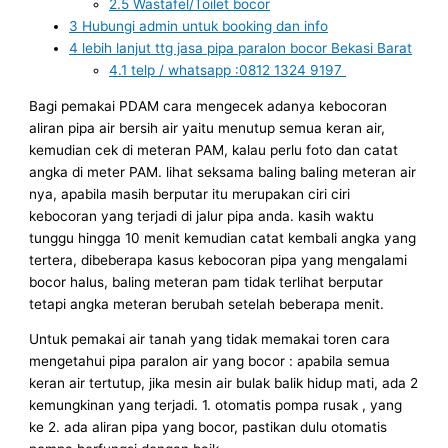
2.5
Wastafel/Toilet bocor
3
Hubungi admin untuk booking dan info
4
lebih lanjut ttg jasa pipa paralon bocor Bekasi Barat
4.1
telp / whatsapp :0812 1324 9197
Bagi pemakai PDAM cara mengecek adanya kebocoran
aliran pipa air bersih air yaitu menutup semua keran air,
kemudian cek di meteran PAM, kalau perlu foto dan catat
angka di meter PAM. lihat seksama baling baling meteran air
nya, apabila masih berputar itu merupakan ciri ciri
kebocoran yang terjadi di jalur pipa anda. kasih waktu
tunggu hingga 10 menit kemudian catat kembali angka yang
tertera, dibeberapa kasus kebocoran pipa yang mengalami
bocor halus, baling meteran pam tidak terlihat berputar
tetapi angka meteran berubah setelah beberapa menit.
Untuk pemakai air tanah yang tidak memakai toren cara
mengetahui pipa paralon air yang bocor : apabila semua
keran air tertutup, jika mesin air bulak balik hidup mati, ada 2
kemungkinan yang terjadi. 1. otomatis pompa rusak , yang
ke 2. ada aliran pipa yang bocor, pastikan dulu otomatis