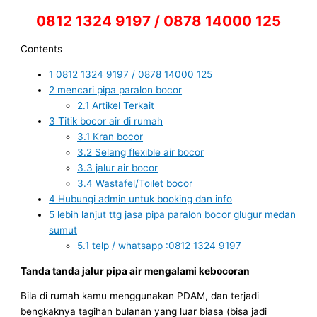
0812 1324 9197 / 0878 14000 125
Contents
1
0812 1324 9197 / 0878 14000 125
2
mencari pipa paralon bocor
2.1
Artikel Terkait
3
Titik bocor air di rumah
3.1
Kran bocor
3.2
Selang flexible air bocor
3.3
jalur air bocor
3.4
Wastafel/Toilet bocor
4
Hubungi admin untuk booking dan info
5
lebih lanjut ttg jasa pipa paralon bocor glugur medan
sumut
5.1
telp / whatsapp :0812 1324 9197
Tanda tanda jalur pipa air mengalami kebocoran
Bila di rumah kamu menggunakan PDAM, dan terjadi
bengkaknya tagihan bulanan yang luar biasa (bisa jadi