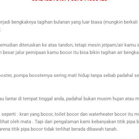
jadi bengkaknya tagihan bulanan yang luar biasa (mungkin berkali 
.
udian diteruskan ke atas tandon, tetapi mesin jetpam/air kamu se
esar jalur pemipaan kamu bocor itu bisa bikin tagihan air bengka
oster, pompa boosternya sering mati hidup tanpa sebab padahal se
 lantai di tempat tinggal anda, padahal bukan musim hujan atau mu
seperti : kran yang bocor, toilet bocor dan waterheater bocor itu 
rlihat oleh mata . Tapi dari pengalaman kami kebanyakan titik pipa b
arena titik pipa bocor tidak terlihat berada dibawah tanah.