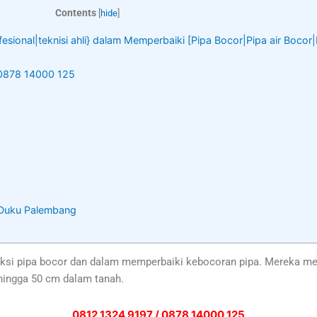
Contents
[
hide
]
fesional|teknisi ahli} dalam Memperbaiki [Pipa Bocor|Pipa air Boco
 0878 14000 125
 – Duku Palembang
si pipa bocor dan dalam memperbaiki kebocoran pipa. Mereka memi
 hingga 50 cm dalam tanah.
0812 1324 9197 / 0878 14000 125