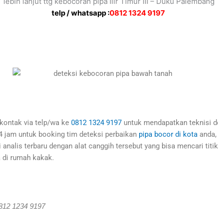
lebih lanjut ttg kebocoran pipa Ilir Timur III – Duku Palembang
telp / whatsapp :
0812 1324 9197
 kontak via telp/wa ke
0812 1324 9197
untuk mendapatkan teknisi de
24 jam untuk booking tim deteksi perbaikan
pipa bocor di kota
anda, 
alis terbaru dengan alat canggih tersebut yang bisa mencari titik p
 di rumah kakak.
0812 1234 9197