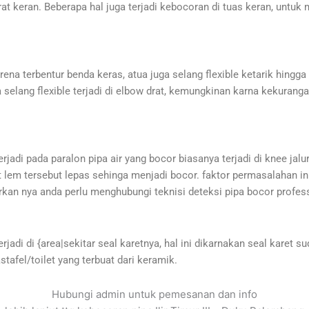
drat keran. Beberapa hal juga terjadi kebocoran di tuas keran, unt
arena terbentur benda keras, atua juga selang flexible ketarik hingga 
ea selang flexible terjadi di elbow drat, kemungkinan karna kekuran
 terjadi pada paralon pipa air yang bocor biasanya terjadi di knee ja
em tersebut lepas sehinga menjadi bocor. faktor permasalahan ini
kan nya anda perlu menghubungi teknisi deteksi pipa bocor profess
rjadi di {area|sekitar seal karetnya, hal ini dikarnakan seal karet s
stafel/toilet yang terbuat dari keramik.
Hubungi admin untuk pemesanan dan info