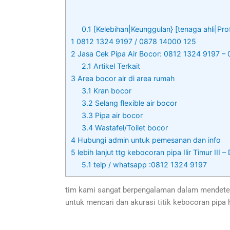
0.1
[Kelebihan|Keunggulan} [tenaga ahli|Pro
1
0812 1324 9197 / 0878 14000 125
2
Jasa Cek Pipa Air Bocor: 0812 1324 9197 –
2.1
Artikel Terkait
3
Area bocor air di area rumah
3.1
Kran bocor
3.2
Selang flexible air bocor
3.3
Pipa air bocor
3.4
Wastafel/Toilet bocor
4
Hubungi admin untuk pemesanan dan info
5
lebih lanjut ttg kebocoran pipa Ilir Timur III
5.1
telp / whatsapp :0812 1324 9197
tim kami sangat berpengalaman dalam mendetek
untuk mencari dan akurasi titik kebocoran pipa