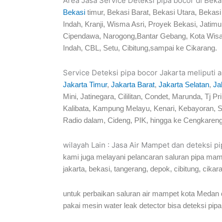
Area Jasa Service Deteksi pipa bocor di Bekas
Bekasi
timur, Bekasi Barat, Bekasi Utara, Beka
Indah, Kranji, Wisma Asri, Proyek Bekasi, Jati
Cipendawa, Narogong,Bantar Gebang, Kota Wisa
Indah, CBL, Setu, Cibitung,sampai ke Cikarang.
Service Deteksi pipa bocor Jakarta meliputi a
Jakarta Timur
,
Jakarta Barat
,
Jakarta Selatan
,
Ja
Mini, Jatinegara, Cililitan, Condet, Marunda, 
Kalibata, Kampung Melayu, Kenari, Kebayoran, S
Radio dalam, Cideng, PIK, hingga ke Cengkareng
wilayah Lain : Jasa Air Mampet dan deteksi p
kami juga melayani pelancaran saluran pipa mam
jakarta, bekasi, tangerang, depok, cibitung, cikar
untuk perbaikan saluran air mampet kota Medan 
pakai mesin water leak detector bisa deteksi pipa