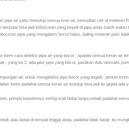
ipa air yaitu menutup semua kran air, kemudian cek di meteran PAM
tap berputar bisa jadi kebocoran yang terjadi di pipa anda. kasih wak
bocoran pipa yang mengalami bocor halus, baling meteran pam tidak 
oren cara deteksi pipa air yang bocor : apabila semua keran air tert
k , yang ke 2. ada jalur pipa yang bocor, pastikan dulu otomatis po
ungan air, untuk mengatahui pipa bocor yang terjadi : penuhi tore
 dalam toren padahal semua keran air tertutup bisa jadi itu gejala ada 
ter, pompa boosternya sering mati hidup tanpa sebab padahal semua
bok atau lantai di tempat tinggal anda, padahal tidak banjir. itu mungk