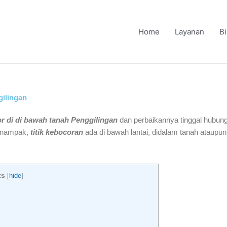
Home
Layanan
B
gilingan
r di di bawah tanah Penggilingan
dan perbaikannya tinggal hubungi
k nampak,
titik kebocoran
ada di bawah lantai, didalam tanah ataupun
ts
[
hide
]