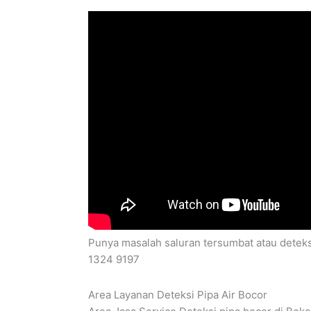
Punya masalah saluran tersumbat atau deteks
1324 9197
Area Layanan Deteksi Pipa Air Bocor