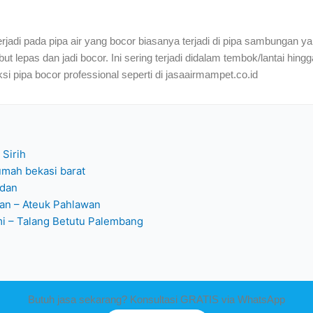
erjadi pada pipa air yang bocor biasanya terjadi di pipa sambungan
lepas dan jadi bocor. Ini sering terjadi didalam tembok/lantai hingg
 pipa bocor professional seperti di jasaairmampet.co.id
 Sirih
umah bekasi barat
edan
man – Ateuk Pahlawan
mi – Talang Betutu Palembang
Butuh jasa sekarang? Konsultasi GRATIS via WhatsApp