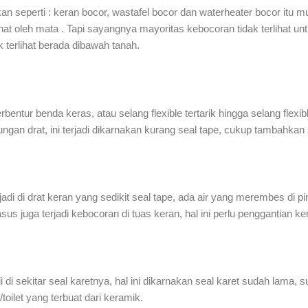
n seperti : keran bocor, wastafel bocor dan waterheater bocor itu 
lihat oleh mata . Tapi sayangnya mayoritas kebocoran tidak terlihat unt
ak terlihat berada dibawah tanah.
terbentur benda keras, atau selang flexible tertarik hingga selang fle
mbungan drat, ini terjadi dikarnakan kurang seal tape, cukup tambahk
i di drat keran yang sedikit seal tape, ada air yang merembes di pi
sus juga terjadi kebocoran di tuas keran, hal ini perlu penggantian 
di di sekitar seal karetnya, hal ini dikarnakan seal karet sudah lama, s
toilet yang terbuat dari keramik.