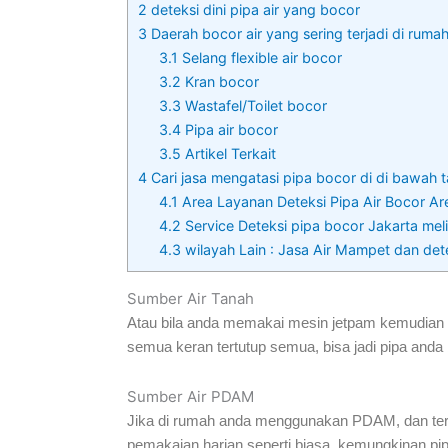
2
deteksi dini pipa air yang bocor
3
Daerah bocor air yang sering terjadi di ruma
3.1
Selang flexible air bocor
3.2
Kran bocor
3.3
Wastafel/Toilet bocor
3.4
Pipa air bocor
3.5
Artikel Terkait
4
Cari jasa mengatasi pipa bocor di di bawah t
4.1
Area Layanan Deteksi Pipa Air Bocor Are
4.2
Service Deteksi pipa bocor Jakarta melip
4.3
wilayah Lain : Jasa Air Mampet dan det
Sumber Air Tanah
Atau bila anda memakai mesin jetpam kemudian di
semua keran tertutup semua, bisa jadi pipa anda b
Sumber Air PDAM
Jika di rumah anda menggunakan PDAM, dan terjad
pemakaian harian seperti biasa, kemungkinan pi