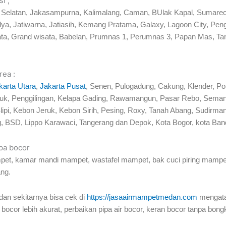
i ;
si Selatan, Jakasampurna, Kalimalang, Caman, BUlak Kapal, Sumarec
mulya, Jatiwarna, Jatiasih, Kemang Pratama, Galaxy, Lagoon City,
ta, Grand wisata, Babelan, Prumnas 1, Perumnas 3, Papan Mas, T
rea :
karta Utara
,
Jakarta Pusat
, Senen, Pulogadung, Cakung, Klender, P
Tj Priuk, Penggilingan, Kelapa Gading, Rawamangun, Pasar Rebo, Se
lipi, Kebon Jeruk, Kebon Sirih, Pesing, Roxy, Tanah Abang, Sudir
, BSD, Lippo Karawaci, Tangerang dan Depok, Kota Bogor, kota Band
ipa bocor
pet, kamar mandi mampet, wastafel mampet, bak cuci piring mampet,
ang.
dan sekitarnya bisa cek di
https://jasaairmampetmedan.com
mengata
 bocor lebih akurat, perbaikan pipa air bocor, keran bocor tanpa bong