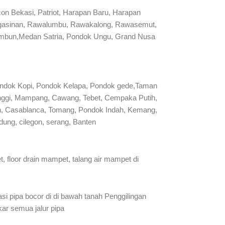
on Bekasi, Patriot, Harapan Baru, Harapan
 Pengasinan, Rawalumbu, Rawakalong, Rawasemut,
ambun,Medan Satria, Pondok Ungu, Grand Nusa
ondok Kopi, Pondok Kelapa, Pondok gede,Taman
manggi, Mampang, Cawang, Tebet, Cempaka Putih,
man, Casablanca, Tomang, Pondok Indah, Kemang,
ung, cilegon, serang, Banten
 floor drain mampet, talang air mampet di
si pipa bocor di di bawah tanah Penggilingan
kar semua jalur pipa