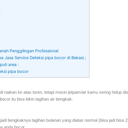
h
anah Penggilingan Professional
a Jasa Service Deteksi pipa bocor di Bekasi ;
uti area :
eksi pipa bocor
 naikan ke atas toren, tetapi mesin jetpam/air kamu sering hidup 
ocor itu bisa bikin tagihan air bengkak.
i bengkaknya tagihan bulanan yang diatas normal (bisa jadi bisa 2x
pa anda bocor.