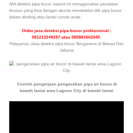
Ahli deteksi pipa bocor seperti ini menggunakan peralatan
khusus yang bisa dengan akurat mendeteksi titik pipa bocor
dalam dinding atau lantai rumah anda.
Order jasa deteksi pipa bocor professional :
081213249197 atau 085881602045
Pelayanan Jasa deteksi pipa bocor Bergaransi di Bekasi Dan
Jakarta
Contoh pengerjaan pengecekan pipa air bocor di
bawah lantai area Lagoon City di bawah lantai