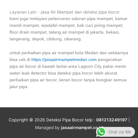
Layanan Lain : Jasa Air Mampet dan deteksi pipa bocor
kami juga melayani pelancaran saluran pipa mampet, kamar
mandi mampet, wastafel mampet, bak cuci piring mampet,
floor drain mampet, talang air mampet di jakarta, bekasi,
tangerang, depok, cibitung, cikarang.
untuk perbaikan pipa air mampet kota Medan dan sekitarnya
bisa cek di
https://jasaairmampetmedan.com
pengecekan
pipa air bocor di bawah lantai area Lagoon City pakai mesin
water leak detector bisa deteksi pipa bocor lebih akurat,
perbaikan pipa air bocor, keran bocor tanpa bongkar semua
jalur pipa
Copyright © 2026
Deteksi Pipa Bocor
telp :
081213249197
|
Managed by
jasaairmampet.co.id
Chat via WA