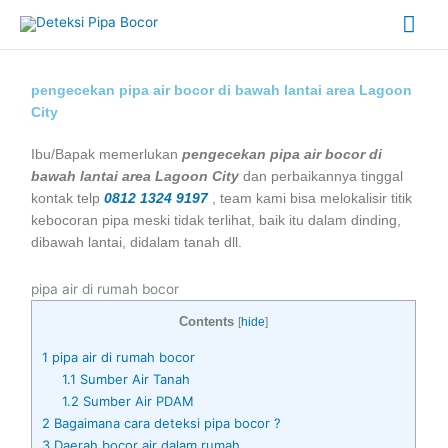
Skip
Mai
to
content
Me
pengecekan pipa air bocor di bawah lantai area Lagoon
City
Ibu/Bapak memerlukan
pengecekan pipa air bocor di
bawah lantai area Lagoon City
dan perbaikannya tinggal
kontak telp
0812 1324 9197
, team kami bisa melokalisir titik
kebocoran pipa meski tidak terlihat, baik itu dalam dinding,
dibawah lantai, didalam tanah dll.
pipa air di rumah bocor
Contents
[
hide
]
1
pipa air di rumah bocor
1.1
Sumber Air Tanah
1.2
Sumber Air PDAM
2
Bagaimana cara deteksi pipa bocor ?
3
Daerah bocor air dalam rumah