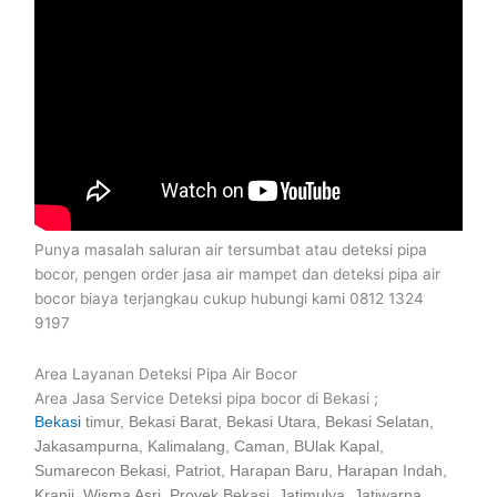
Punya masalah saluran air tersumbat atau deteksi pipa
bocor, pengen order jasa air mampet dan deteksi pipa air
bocor biaya terjangkau cukup hubungi kami 0812 1324
9197
Area Layanan Deteksi Pipa Air Bocor
Area Jasa Service Deteksi pipa bocor di Bekasi ;
Bekasi
timur, Bekasi Barat, Bekasi Utara, Bekasi Selatan,
Jakasampurna, Kalimalang, Caman, BUlak Kapal,
Sumarecon Bekasi, Patriot, Harapan Baru, Harapan Indah,
Kranji, Wisma Asri, Proyek Bekasi, Jatimulya, Jatiwarna,