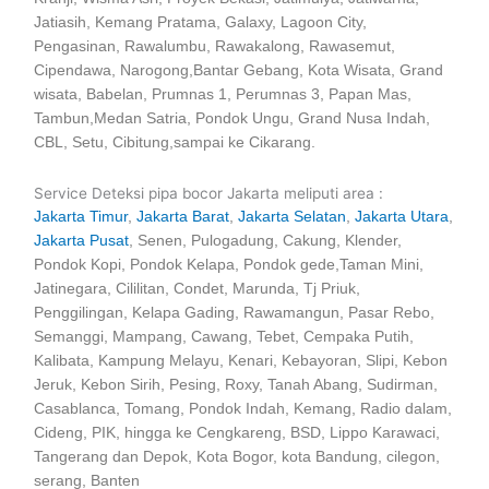
Jatiasih, Kemang Pratama, Galaxy, Lagoon City,
Pengasinan, Rawalumbu, Rawakalong, Rawasemut,
Cipendawa, Narogong,Bantar Gebang, Kota Wisata, Grand
wisata, Babelan, Prumnas 1, Perumnas 3, Papan Mas,
Tambun,Medan Satria, Pondok Ungu, Grand Nusa Indah,
CBL, Setu, Cibitung,sampai ke Cikarang.
Service Deteksi pipa bocor Jakarta meliputi area :
Jakarta Timur
,
Jakarta Barat
,
Jakarta Selatan
,
Jakarta Utara
,
Jakarta Pusat
, Senen, Pulogadung, Cakung, Klender,
Pondok Kopi, Pondok Kelapa, Pondok gede,Taman Mini,
Jatinegara, Cililitan, Condet, Marunda, Tj Priuk,
Penggilingan, Kelapa Gading, Rawamangun, Pasar Rebo,
Semanggi, Mampang, Cawang, Tebet, Cempaka Putih,
Kalibata, Kampung Melayu, Kenari, Kebayoran, Slipi, Kebon
Jeruk, Kebon Sirih, Pesing, Roxy, Tanah Abang, Sudirman,
Casablanca, Tomang, Pondok Indah, Kemang, Radio dalam,
Cideng, PIK, hingga ke Cengkareng, BSD, Lippo Karawaci,
Tangerang dan Depok, Kota Bogor, kota Bandung, cilegon,
serang, Banten