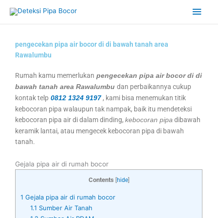
Skip
Main
to
content
Men
pengecekan pipa air bocor di di bawah tanah area
Rawalumbu
Rumah kamu memerlukan
pengecekan pipa air bocor di di
dan perbaikannya cukup
bawah tanah area Rawalumbu
kontak telp
, kami bisa menemukan titik
0812 1324 9197
kebocoran pipa walaupun tak nampak, baik itu mendeteksi
kebocoran pipa air di dalam dinding,
dibawah
kebocoran pipa
keramik lantai, atau mengecek kebocoran pipa di bawah
tanah.
Gejala pipa air di rumah bocor
Contents
[
hide
]
1
Gejala pipa air di rumah bocor
1.1
Sumber Air Tanah