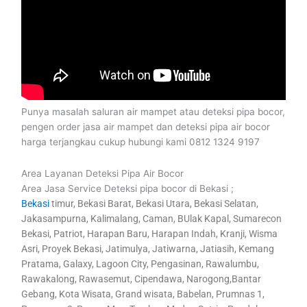
Punya masalah saluran air mampet atau deteksi pipa bocor,
pengen order jasa air mampet dan deteksi pipa air bocor
harga terjangkau cukup hubungi kami 0812 1324 9197
Area Layanan Deteksi Pipa Air Bocor
Area Jasa Service Deteksi pipa bocor di Bekasi ;
Bekasi
timur, Bekasi Barat, Bekasi Utara, Bekasi Selatan,
Jakasampurna, Kalimalang, Caman, BUlak Kapal, Sumarecon
Bekasi, Patriot, Harapan Baru, Harapan Indah, Kranji, Wisma
Asri, Proyek Bekasi, Jatimulya, Jatiwarna, Jatiasih, Kemang
Pratama, Galaxy, Lagoon City, Pengasinan, Rawalumbu,
Rawakalong, Rawasemut, Cipendawa, Narogong,Bantar
Gebang, Kota Wisata, Grand wisata, Babelan, Prumnas 1,