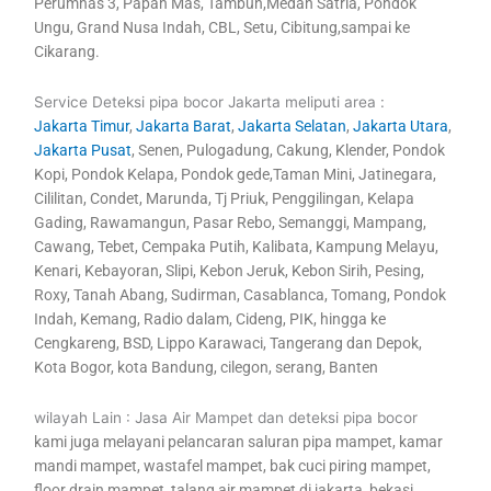
Perumnas 3, Papan Mas, Tambun,Medan Satria, Pondok
Ungu, Grand Nusa Indah, CBL, Setu, Cibitung,sampai ke
Cikarang.
Service Deteksi pipa bocor Jakarta meliputi area :
Jakarta Timur
,
Jakarta Barat
,
Jakarta Selatan
,
Jakarta Utara
,
Jakarta Pusat
, Senen, Pulogadung, Cakung, Klender, Pondok
Kopi, Pondok Kelapa, Pondok gede,Taman Mini, Jatinegara,
Cililitan, Condet, Marunda, Tj Priuk, Penggilingan, Kelapa
Gading, Rawamangun, Pasar Rebo, Semanggi, Mampang,
Cawang, Tebet, Cempaka Putih, Kalibata, Kampung Melayu,
Kenari, Kebayoran, Slipi, Kebon Jeruk, Kebon Sirih, Pesing,
Roxy, Tanah Abang, Sudirman, Casablanca, Tomang, Pondok
Indah, Kemang, Radio dalam, Cideng, PIK, hingga ke
Cengkareng, BSD, Lippo Karawaci, Tangerang dan Depok,
Kota Bogor, kota Bandung, cilegon, serang, Banten
wilayah Lain : Jasa Air Mampet dan deteksi pipa bocor
kami juga melayani pelancaran saluran pipa mampet, kamar
mandi mampet, wastafel mampet, bak cuci piring mampet,
floor drain mampet, talang air mampet di jakarta, bekasi,