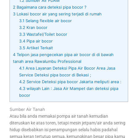
1.2
Sumber Air PDAM
2
Bagaimana cara deteksi pipa bocor ?
3
Lokasi bocor air yang sering terjadi di rumah
3.1
Selang flexible air bocor
3.2
Kran bocor
3.3
Wastafel/Toilet bocor
3.4
Pipa air bocor
3.5
Artikel Terkait
4
Telpon jasa pengecekan pipa air bocor di di bawah
tanah area Rawalumbu Professional
4.1
Area Layanan Deteksi Pipa Air Bocor Area Jasa
Service Deteksi pipa bocor di Bekasi ;
4.2
Service Deteksi pipa bocor Jakarta meliputi area :
4.3
wilayah Lain : Jasa Air Mampet dan deteksi pipa
bocor
Sumber Air Tanah
Atau bila anda memakai pompa air tanah kemudian
diteruskan ke atas toren, tetapi mesin jetpam/air anda sering
hidup disebabkan isi penampungan selalu habis padahal
semua keran tertutup semua, kemungkinan besar pipa kamu