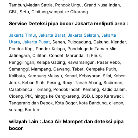
Tambun,Medan Satria, Pondok Ungu, Grand Nusa Indah,
CBL, Setu, Cibitung,sampai ke Cikarang.
Service Deteksi pipa bocor Jakarta meliputi area :
Jakarta Timur
,
Jakarta Barat
,
Jakarta Selatan
,
Jakarta
Utara
,
Jakarta Pusat
, Senen, Pulogadung, Cakung, Klender,
Pondok Kopi, Pondok Kelapa, Pondok gede,Taman Mini,
Jatinegara, Cililitan, Condet, Marunda, Tj Priuk,
Penggilingan, Kelapa Gading, Rawamangun, Pasar Rebo,
Semanggi, Mampang, Cawang, Tebet, Cempaka Putih,
Kalibata, Kampung Melayu, Kenari, Kebayoran, Slipi, Kebon
Jeruk, Kebon Sirih, Pesing, Roxy, Tanah Abang, Sudirman,
Casablanca, Tomang, Pondok Indah, Kemang, Radio dalam,
Cideng, PIK, hingga ke Cengkareng, BSD, Lippo Karawaci,
Tangerang dan Depok, Kota Bogor, kota Bandung, cilegon,
serang, Banten
wilayah Lain : Jasa Air Mampet dan deteksi pipa
bocor