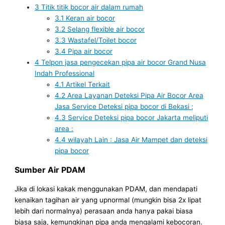
3
Titik titik bocor air dalam rumah
3.1
Keran air bocor
3.2
Selang flexible air bocor
3.3
Wastafel/Toilet bocor
3.4
Pipa air bocor
4
Telpon jasa pengecekan pipa air bocor Grand Nusa
Indah Professional
4.1
Artikel Terkait
4.2
Area Layanan Deteksi Pipa Air Bocor Area
Jasa Service Deteksi pipa bocor di Bekasi ;
4.3
Service Deteksi pipa bocor Jakarta meliputi
area :
4.4
wilayah Lain : Jasa Air Mampet dan deteksi
pipa bocor
Sumber Air PDAM
Jika di lokasi kakak menggunakan PDAM, dan mendapati
kenaikan tagihan air yang upnormal (mungkin bisa 2x lipat
lebih dari normalnya) perasaan anda hanya pakai biasa
biasa saja, kemungkinan pipa anda mengalami kebocoran.