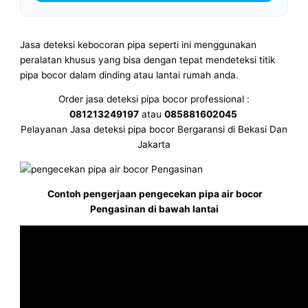
Jasa deteksi kebocoran pipa seperti ini menggunakan
peralatan khusus yang bisa dengan tepat mendeteksi titik
pipa bocor dalam dinding atau lantai rumah anda.
Order jasa deteksi pipa bocor professional :
081213249197
atau
085881602045
Pelayanan Jasa deteksi pipa bocor Bergaransi di Bekasi Dan
Jakarta
Contoh pengerjaan pengecekan pipa air bocor
Pengasinan di bawah lantai