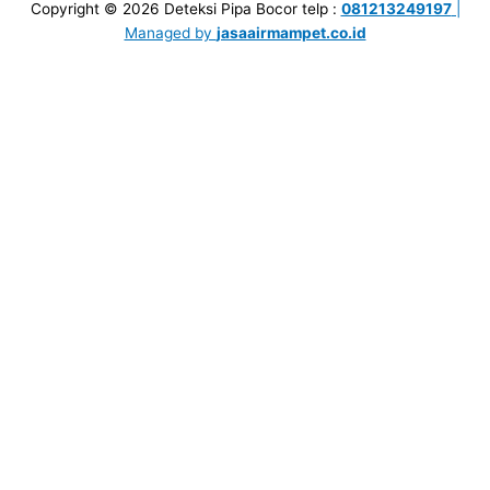
Copyright © 2026
Deteksi Pipa Bocor
telp :
081213249197
|
Managed by
jasaairmampet.co.id