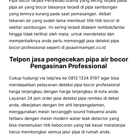
Pipa bocor terjadi Penyebab utama yang sering terjadi pada
pipa air yang bocor biasanya terjadi di pipa sambungan
yang lemnya kurang pada saat pemasangan. Akibat
tekanan air yang sudah lama membuat titik titik bocor di
sekitar sambungan. Ini sering terjadi didalam tembok/lantai
hingga tidak terlihat oleh mata. untuk mendeteksi dan
memperbaiknya anda perlu memanggil jasa deteksi pipa
bocor professional seperti di jasaairmampet.co.id
Telpon jasa pengecekan pipa air bocor
Pengasinan Professional
Cukup hubungi via telp/wa ke 0812 1324 9197 agar bisa
mendapatkan pelayanan deteksi pipa bocor professional
harga terjangkau dengan harga terjangkau di kota anda.
Layanan 24 jam order jasa deteksi pipa rembes di dekat
anda, dikerjakan dengan tim ahli berpengalaman,
menggunakan mesin tercanggih sound frekuensi analis
terbaru dengan mesin modern water leak detector yang
bisa menemukan titik kebocoran yang tak kasat matatanpa
harus membongkar semua jalur pipa di rumah anda.