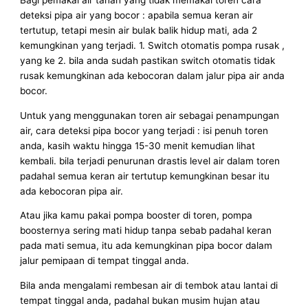
Bagi pemakai air tanah yang tidak memakai toren cara
deteksi pipa air yang bocor : apabila semua keran air
tertutup, tetapi mesin air bulak balik hidup mati, ada 2
kemungkinan yang terjadi. 1. Switch otomatis pompa rusak ,
yang ke 2. bila anda sudah pastikan switch otomatis tidak
rusak kemungkinan ada kebocoran dalam jalur pipa air anda
bocor.
Untuk yang menggunakan toren air sebagai penampungan
air, cara deteksi pipa bocor yang terjadi : isi penuh toren
anda, kasih waktu hingga 15-30 menit kemudian lihat
kembali. bila terjadi penurunan drastis level air dalam toren
padahal semua keran air tertutup kemungkinan besar itu
ada kebocoran pipa air.
Atau jika kamu pakai pompa booster di toren, pompa
boosternya sering mati hidup tanpa sebab padahal keran
pada mati semua, itu ada kemungkinan pipa bocor dalam
jalur pemipaan di tempat tinggal anda.
Bila anda mengalami rembesan air di tembok atau lantai di
tempat tinggal anda, padahal bukan musim hujan atau