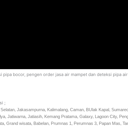
i pipa bocor, pengen order jasa air mampet dan deteksi pipa a
i ;
si Selatan, Jakasampurna, Kalimalang, Caman, BUlak Kapal, Sumarec
mulya, Jatiwarna, Jatiasih, Kemang Pratama, Galaxy, Lagoon City,
ta, Grand wisata, Babelan, Prumnas 1, Perumnas 3, Papan Mas, T