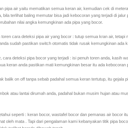
pipa air yaitu mematikan semua keran air, kemudian cek di metera
a, bila terlihat baling memutar bisa jadi kebocoran yang terjadi di j
 perubahan nilai angka kemungkinan ada pipa yang bocor.
ren cara deteksi pipa air yang bocor : tutup semua kran air, tetapi
la anda sudah pastikan switch otomatis tidak rusak kemungkinan ada k
 cara deteksi pipa bocor yang terjadi : isi penuh toren anda, kasih w
semua keran anda pastikan mati kemungkinan besar itu ada kebocoran pi
 balik on off tanpa sebab padahal semua keran tertutup, itu gejala 
embok atau lantai dirumah anda, padahal bukan musim hujan atau musim 
hui seperti : keran bocor, wastafel bocor dan pemanas air bocor it
lihat oleh mata . Tapi dari pengalaman kami kebanyakan titik pipa bocor