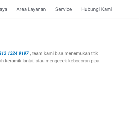
iaya
Area Layanan
Service
Hubungi Kami
812 1324 9197
, team kami bisa menemukan titik
h keramik lantai, atau mengecek kebocoran pipa