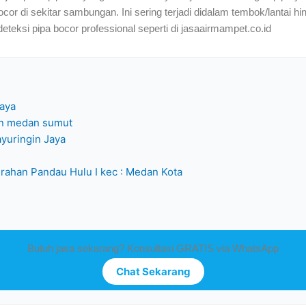
ocor di sekitar sambungan. Ini sering terjadi didalam tembok/lantai hi
eksi pipa bocor professional seperti di jasaairmampet.co.id
Jaya
un medan sumut
ayuringin Jaya
rahan Pandau Hulu I kec : Medan Kota
Butuh jasa sekarang? Konsultasi GRATIS via WhatsApp
Chat Sekarang