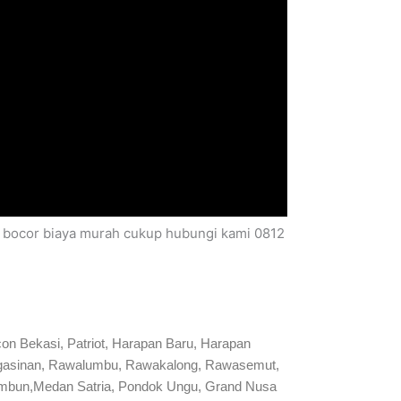
ir bocor biaya murah cukup hubungi kami 0812
on Bekasi, Patriot, Harapan Baru, Harapan
 Pengasinan, Rawalumbu, Rawakalong, Rawasemut,
ambun,Medan Satria, Pondok Ungu, Grand Nusa