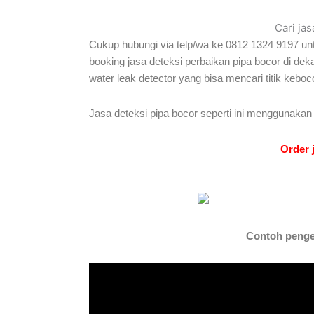
Cari ja
Cukup hubungi via telp/wa ke 0812 1324 9197 unt
booking jasa deteksi perbaikan pipa bocor di d
water leak detector yang bisa mencari titik kebo
Jasa deteksi pipa bocor seperti ini menggunakan 
Order 
Contoh penger