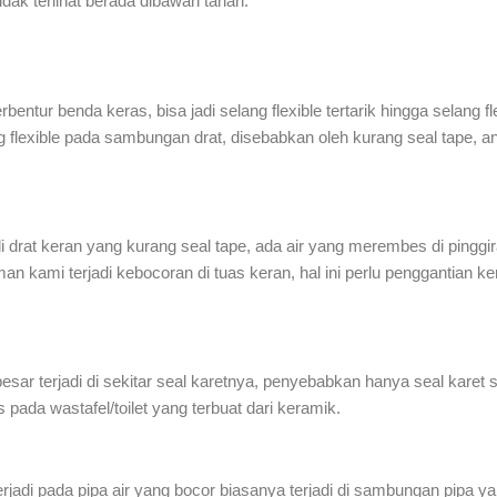
idak terlihat berada dibawah tanah.
erbentur benda keras, bisa jadi selang flexible tertarik hingga selang f
elang flexible pada sambungan drat, disebabkan oleh kurang seal tape,
i drat keran yang kurang seal tape, ada air yang merembes di pinggir
man kami terjadi kebocoran di tuas keran, hal ini perlu penggantian 
besar terjadi di sekitar seal karetnya, penyebabkan hanya seal karet
s pada wastafel/toilet yang terbuat dari keramik.
erjadi pada pipa air yang bocor biasanya terjadi di sambungan pipa