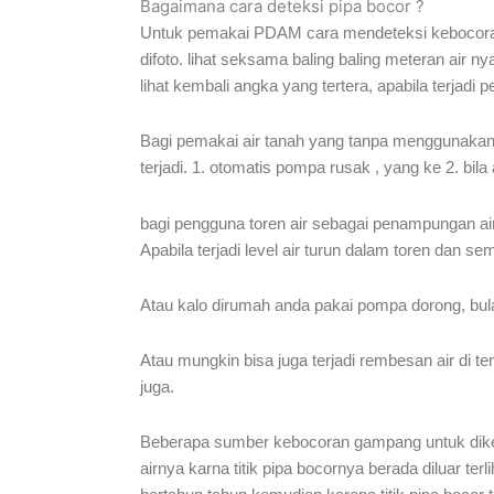
Bagaimana cara deteksi pipa bocor ?
Untuk pemakai PDAM cara mendeteksi kebocoran 
difoto. lihat seksama baling baling meteran air ny
lihat kembali angka yang tertera, apabila terjadi
Bagi pemakai air tanah yang tanpa menggunakan to
terjadi. 1. otomatis pompa rusak , yang ke 2. bi
bagi pengguna toren air sebagai penampungan air,
Apabila terjadi level air turun dalam toren dan 
Atau kalo dirumah anda pakai pompa dorong, bulak
Atau mungkin bisa juga terjadi rembesan air di t
juga.
Beberapa sumber kebocoran gampang untuk diketa
airnya karna titik pipa bocornya berada diluar ter