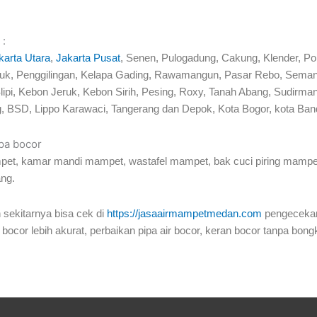
 :
karta Utara
,
Jakarta Pusat
, Senen, Pulogadung, Cakung, Klender, P
Tj Priuk, Penggilingan, Kelapa Gading, Rawamangun, Pasar Rebo, Se
lipi, Kebon Jeruk, Kebon Sirih, Pesing, Roxy, Tanah Abang, Sudir
, BSD, Lippo Karawaci, Tangerang dan Depok, Kota Bogor, kota Band
ipa bocor
pet, kamar mandi mampet, wastafel mampet, bak cuci piring mampet,
ang.
 sekitarnya bisa cek di
https://jasaairmampetmedan.com
pengecekan
 bocor lebih akurat, perbaikan pipa air bocor, keran bocor tanpa bong