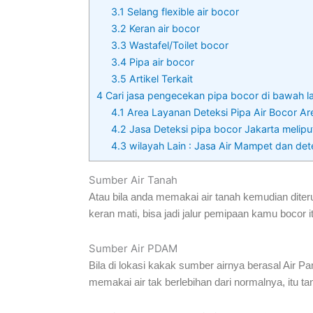
3.1
Selang flexible air bocor
3.2
Keran air bocor
3.3
Wastafel/Toilet bocor
3.4
Pipa air bocor
3.5
Artikel Terkait
4
Cari jasa pengecekan pipa bocor di bawah lan
4.1
Area Layanan Deteksi Pipa Air Bocor Are
4.2
Jasa Deteksi pipa bocor Jakarta meliput
4.3
wilayah Lain : Jasa Air Mampet dan det
Sumber Air Tanah
Atau bila anda memakai air tanah kemudian diteru
keran mati, bisa jadi jalur pemipaan kamu bocor it
Sumber Air PDAM
Bila di lokasi kakak sumber airnya berasal Air Pa
memakai air tak berlebihan dari normalnya, itu ta