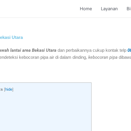
Home
Layanan
B
ekasi Utara
wah lantai area Bekasi Utara
dan perbaikannya cukup kontak telp
0
mendeteksi kebocoran pipa air di dalam dinding,
kebocoran pipa
dibawa
ts
[
hide
]