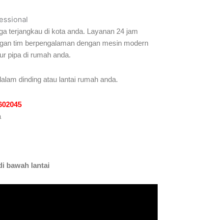
essional
ga terjangkau di kota anda. Layanan 24 jam
dengan tim berpengalaman dengan mesin modern
ur pipa di rumah anda.
alam dinding atau lantai rumah anda.
1602045
a
i bawah lantai