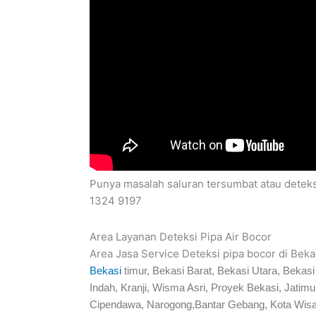
Punya masalah saluran tersumbat atau deteks
1324 9197
Area Layanan Deteksi Pipa Air Bocor
Area Jasa Service Deteksi pipa bocor di Bekas
Bekasi
timur, Bekasi Barat, Bekasi Utara, Beka
Indah, Kranji, Wisma Asri, Proyek Bekasi, Jati
Cipendawa, Narogong,Bantar Gebang, Kota Wisa