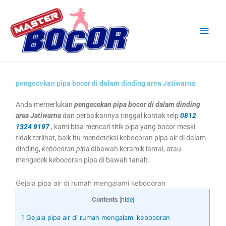
Skip
Main
to
content
Men
pengecekan pipa bocor di dalam dinding area Jatiwarna
Anda memerlukan
pengecekan pipa bocor di dalam dinding
area Jatiwarna
dan perbaikannya tinggal kontak telp
0812
1324 9197
, kami bisa mencari titik pipa yang bocor meski
tidak terlihat, baik itu mendeteksi kebocoran pipa air di dalam
dinding,
kebocoran pipa
dibawah keramik lantai, atau
mengecek kebocoran pipa di bawah tanah.
Gejala pipa air di rumah mengalami kebocoran
Contents
[
hide
]
1
Gejala pipa air di rumah mengalami kebocoran