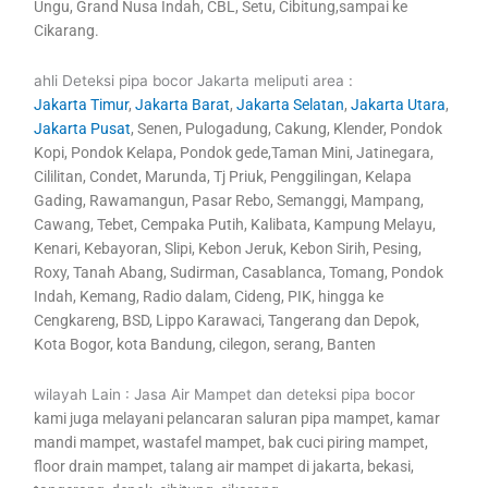
Ungu, Grand Nusa Indah, CBL, Setu, Cibitung,sampai ke
Cikarang.
ahli Deteksi pipa bocor Jakarta meliputi area :
Jakarta Timur
,
Jakarta Barat
,
Jakarta Selatan
,
Jakarta Utara
,
Jakarta Pusat
, Senen, Pulogadung, Cakung, Klender, Pondok
Kopi, Pondok Kelapa, Pondok gede,Taman Mini, Jatinegara,
Cililitan, Condet, Marunda, Tj Priuk, Penggilingan, Kelapa
Gading, Rawamangun, Pasar Rebo, Semanggi, Mampang,
Cawang, Tebet, Cempaka Putih, Kalibata, Kampung Melayu,
Kenari, Kebayoran, Slipi, Kebon Jeruk, Kebon Sirih, Pesing,
Roxy, Tanah Abang, Sudirman, Casablanca, Tomang, Pondok
Indah, Kemang, Radio dalam, Cideng, PIK, hingga ke
Cengkareng, BSD, Lippo Karawaci, Tangerang dan Depok,
Kota Bogor, kota Bandung, cilegon, serang, Banten
wilayah Lain : Jasa Air Mampet dan deteksi pipa bocor
kami juga melayani pelancaran saluran pipa mampet, kamar
mandi mampet, wastafel mampet, bak cuci piring mampet,
floor drain mampet, talang air mampet di jakarta, bekasi,