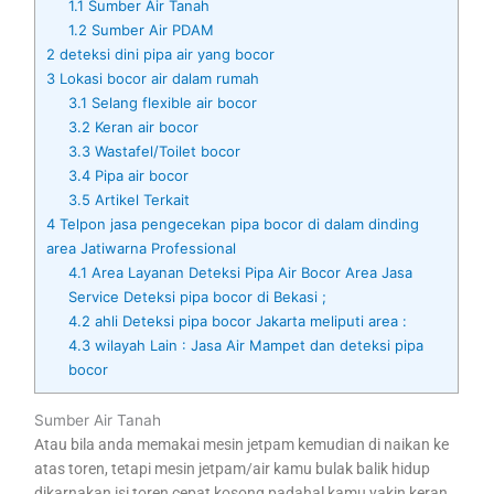
1.1
Sumber Air Tanah
1.2
Sumber Air PDAM
2
deteksi dini pipa air yang bocor
3
Lokasi bocor air dalam rumah
3.1
Selang flexible air bocor
3.2
Keran air bocor
3.3
Wastafel/Toilet bocor
3.4
Pipa air bocor
3.5
Artikel Terkait
4
Telpon jasa pengecekan pipa bocor di dalam dinding
area Jatiwarna Professional
4.1
Area Layanan Deteksi Pipa Air Bocor Area Jasa
Service Deteksi pipa bocor di Bekasi ;
4.2
ahli Deteksi pipa bocor Jakarta meliputi area :
4.3
wilayah Lain : Jasa Air Mampet dan deteksi pipa
bocor
Sumber Air Tanah
Atau bila anda memakai mesin jetpam kemudian di naikan ke
atas toren, tetapi mesin jetpam/air kamu bulak balik hidup
dikarnakan isi toren cepat kosong padahal kamu yakin keran