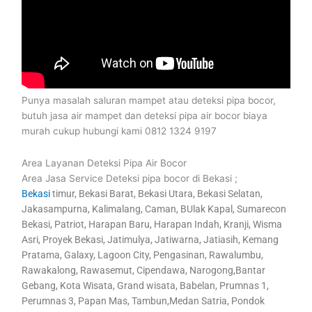
Punya masalah saluran mampet atau deteksi pipa bocor,
butuh jasa air mampet dan deteksi pipa air bocor biaya
murah cukup hubungi kami 0812 1324 9197
Area Layanan Deteksi Pipa Air Bocor
Area Jasa Service Deteksi pipa bocor di Bekasi ;
Bekasi
timur, Bekasi Barat, Bekasi Utara, Bekasi Selatan,
Jakasampurna, Kalimalang, Caman, BUlak Kapal, Sumarecon
Bekasi, Patriot, Harapan Baru, Harapan Indah, Kranji, Wisma
Asri, Proyek Bekasi, Jatimulya, Jatiwarna, Jatiasih, Kemang
Pratama, Galaxy, Lagoon City, Pengasinan, Rawalumbu,
Rawakalong, Rawasemut, Cipendawa, Narogong,Bantar
Gebang, Kota Wisata, Grand wisata, Babelan, Prumnas 1,
Perumnas 3, Papan Mas, Tambun,Medan Satria, Pondok