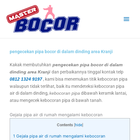
Skip
Main
to
content
Men
pengecekan pipa bocor di dalam dinding area Kranji
Kakak membutuhkan
pengecekan pipa bocor di dalam
dan perbaikannya tinggal kontak telp
dinding area Kranji
, kami bisa menemukan titik kebocoran pipa
0812 1324 9197
walaupun tidak terlihat, baik itu mendeteksi kebocoran pipa
air di dalam dinding,
dibawah keramik lantai,
kebocoran pipa
atau mengecek kebocoran pipa di bawah tanah.
Gejala pipa air di rumah mengalami kebocoran
Contents
[
hide
]
1
Gejala pipa air di rumah mengalami kebocoran