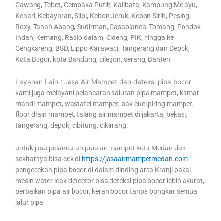
Cawang, Tebet, Cempaka Putih, Kalibata, Kampung Melayu,
Kenari, Kebayoran, Slipi, Kebon Jeruk, Kebon Sirih, Pesing,
Roxy, Tanah Abang, Sudirman, Casablanca, Tomang, Pondok
Indah, Kemang, Radio dalam, Cideng, PIK, hingga ke
Cengkareng, BSD, Lippo Karawaci, Tangerang dan Depok,
Kota Bogor, kota Bandung, cilegon, serang, Banten
Layanan Lain : Jasa Air Mampet dan deteksi pipa bocor
kami juga melayani pelancaran saluran pipa mampet, kamar
mandi mampet, wastafel mampet, bak cuci piring mampet,
floor drain mampet, talang air mampet di jakarta, bekasi,
tangerang, depok, cibitung, cikarang.
untuk jasa pelancaran pipa air mampet kota Medan dan
sekitarnya bisa cek di
https://jasaairmampetmedan.com
pengecekan pipa bocor di dalam dinding area Kranji pakai
mesin water leak detector bisa deteksi pipa bocor lebih akurat,
perbaikan pipa air bocor, keran bocor tanpa bongkar semua
jalur pipa