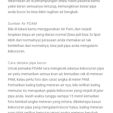
dikarnakan air di penampungan selalu habis padahal kamu
yakin keran semuanya tertutup, kemungkinan besar pipa
anda bocor itu bisa bikin tagihan air bengkak.
Sumber Air PDAM
Bila di lokasi kamu menggunakan Air Pam, dan terjadi
lonjakan biaya air yang diatas normal (bisa jadi bisa 2x lipat
lebih dari normalnya) perasaan anda memakai air tak
berlebihan dari normalnya, bisa jadi pipa anda mengalami
kebocoran.
Cara deteksi pipa bocor
Untuk pemakai PDAM cara mengecek adanya kebocoran pipa
air yaitu mematikan semua kran air, kemudian cek di meteran
PAM, kalau perlu foto dan catat angka di meter PAM.
Perhatikan baling baling meteran air nya, bila terlihat baling
memutar itu merupakan gejala kebocoran yang terjadi di jalur
pipa anda. kasih waktu tunggu sampai 15 menit kemudian
foto kembali angka meteran yang tertera, dibeberapa kasus
kebocoran pipa yang mengalami bocor halus, baling meteran
pam tidak terlihat berputar tetapi angka meteran berubah