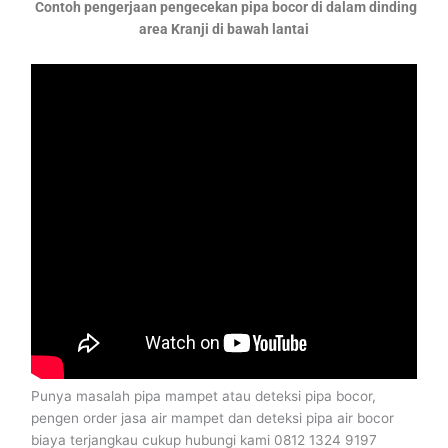
Contoh pengerjaan pengecekan pipa bocor di dalam dinding
area Kranji di bawah lantai
Punya masalah pipa mampet atau deteksi pipa bocor,
pengen order jasa air mampet dan deteksi pipa air bocor
biaya terjangkau cukup hubungi kami 0812 1324 9197