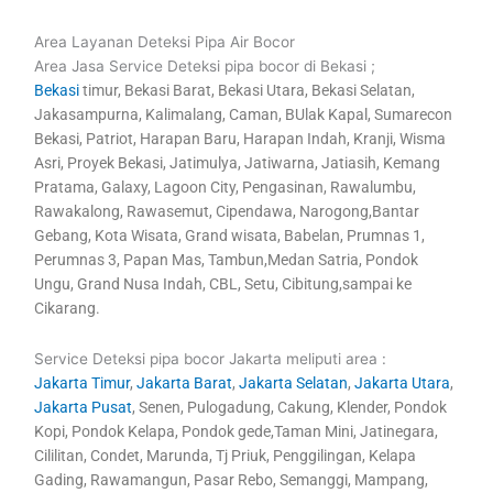
Area Layanan Deteksi Pipa Air Bocor
Area Jasa Service Deteksi pipa bocor di Bekasi ;
Bekasi
timur, Bekasi Barat, Bekasi Utara, Bekasi Selatan,
Jakasampurna, Kalimalang, Caman, BUlak Kapal, Sumarecon
Bekasi, Patriot, Harapan Baru, Harapan Indah, Kranji, Wisma
Asri, Proyek Bekasi, Jatimulya, Jatiwarna, Jatiasih, Kemang
Pratama, Galaxy, Lagoon City, Pengasinan, Rawalumbu,
Rawakalong, Rawasemut, Cipendawa, Narogong,Bantar
Gebang, Kota Wisata, Grand wisata, Babelan, Prumnas 1,
Perumnas 3, Papan Mas, Tambun,Medan Satria, Pondok
Ungu, Grand Nusa Indah, CBL, Setu, Cibitung,sampai ke
Cikarang.
Service Deteksi pipa bocor Jakarta meliputi area :
Jakarta Timur
,
Jakarta Barat
,
Jakarta Selatan
,
Jakarta Utara
,
Jakarta Pusat
, Senen, Pulogadung, Cakung, Klender, Pondok
Kopi, Pondok Kelapa, Pondok gede,Taman Mini, Jatinegara,
Cililitan, Condet, Marunda, Tj Priuk, Penggilingan, Kelapa
Gading, Rawamangun, Pasar Rebo, Semanggi, Mampang,