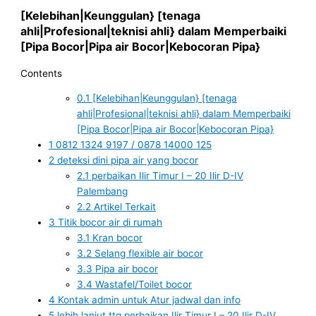
[Kelebihan|Keunggulan} [tenaga
ahli|Profesional|teknisi ahli} dalam Memperbaiki
[Pipa Bocor|Pipa air Bocor|Kebocoran Pipa}
Contents
0.1
[Kelebihan|Keunggulan} [tenaga
ahli|Profesional|teknisi ahli} dalam Memperbaiki
[Pipa Bocor|Pipa air Bocor|Kebocoran Pipa}
1
0812 1324 9197 / 0878 14000 125
2
deteksi dini pipa air yang bocor
2.1
perbaikan Ilir Timur I – 20 Ilir D-IV
Palembang
2.2
Artikel Terkait
3
Titik bocor air di rumah
3.1
Kran bocor
3.2
Selang flexible air bocor
3.3
Pipa air bocor
3.4
Wastafel/Toilet bocor
4
Kontak admin untuk Atur jadwal dan info
5
lebih lanjut ttg perbaikan Ilir Timur I – 20 Ilir D-IV