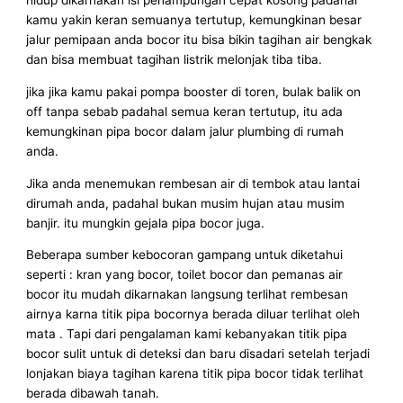
hidup dikarnakan isi penampungan cepat kosong padahal
kamu yakin keran semuanya tertutup, kemungkinan besar
jalur pemipaan anda bocor itu bisa bikin tagihan air bengkak
dan bisa membuat tagihan listrik melonjak tiba tiba.
jika jika kamu pakai pompa booster di toren, bulak balik on
off tanpa sebab padahal semua keran tertutup, itu ada
kemungkinan pipa bocor dalam jalur plumbing di rumah
anda.
Jika anda menemukan rembesan air di tembok atau lantai
dirumah anda, padahal bukan musim hujan atau musim
banjir. itu mungkin gejala pipa bocor juga.
Beberapa sumber kebocoran gampang untuk diketahui
seperti : kran yang bocor, toilet bocor dan pemanas air
bocor itu mudah dikarnakan langsung terlihat rembesan
airnya karna titik pipa bocornya berada diluar terlihat oleh
mata . Tapi dari pengalaman kami kebanyakan titik pipa
bocor sulit untuk di deteksi dan baru disadari setelah terjadi
lonjakan biaya tagihan karena titik pipa bocor tidak terlihat
berada dibawah tanah.