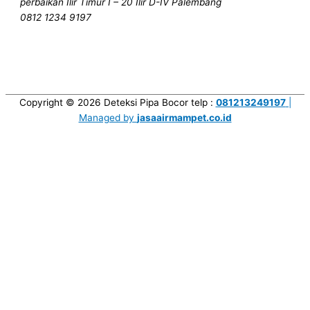
perbaikan Ilir Timur I – 20 Ilir D-IV Palembang
0812 1234 9197
Copyright © 2026
Deteksi Pipa Bocor
telp :
081213249197
|
Managed by
jasaairmampet.co.id