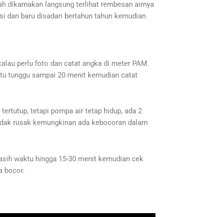
ah dikarnakan langsung terlihat rembesan airnya
eksi dan baru disadari bertahun tahun kemudian
alau perlu foto dan catat angka di meter PAM.
waktu tunggu sampai 20 menit kemudian catat
ertutup, tetapi pompa air tetap hidup, ada 2
 tidak rusak kemungkinan ada kebocoran dalam
 kasih waktu hingga 15-30 menit kemudian cek
a bocor.