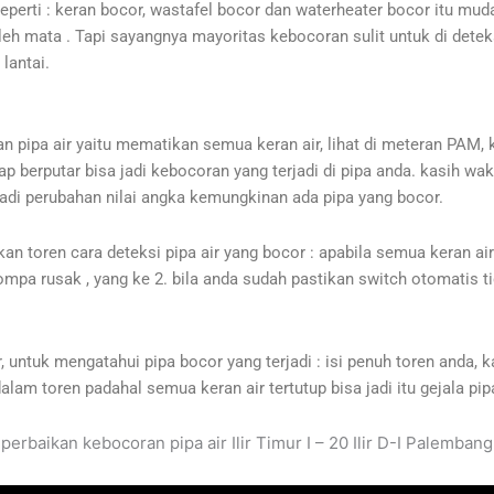
eperti : keran bocor, wastafel bocor dan waterheater bocor itu mud
 oleh mata . Tapi sayangnya mayoritas kebocoran sulit untuk di det
lantai.
ipa air yaitu mematikan semua keran air, lihat di meteran PAM, k
etap berputar bisa jadi kebocoran yang terjadi di pipa anda. kasih 
jadi perubahan nilai angka kemungkinan ada pipa yang bocor.
 toren cara deteksi pipa air yang bocor : apabila semua keran air t
ompa rusak , yang ke 2. bila anda sudah pastikan switch otomatis
, untuk mengatahui pipa bocor yang terjadi : isi penuh toren anda,
 dalam toren padahal semua keran air tertutup bisa jadi itu gejala pip
perbaikan kebocoran pipa air Ilir Timur I – 20 Ilir D-I Palembang