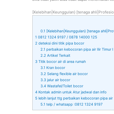
[Kelebihan|Keunggulan} [tenaga ahli|Profesio
0.1
[Kelebihan|Keunggulan} [tenaga ahli|Pro
1
0812 1324 9197 / 0878 14000 125
2
deteksi dini titik pipa bocor
2.1
perbaikan kebocoran pipa air Ilir Timur I
2.2
Artikel Terkait
3
Titik bocor air di area rumah
3.1
Kran bocor
3.2
Selang flexible air bocor
3.3
jalur air bocor
3.4
Wastafel/Toilet bocor
4
Kontak admin untuk Atur jadwal dan info
5
lebih lanjut ttg perbaikan kebocoran pipa air I
5.1
telp / whatsapp :0812 1324 9197