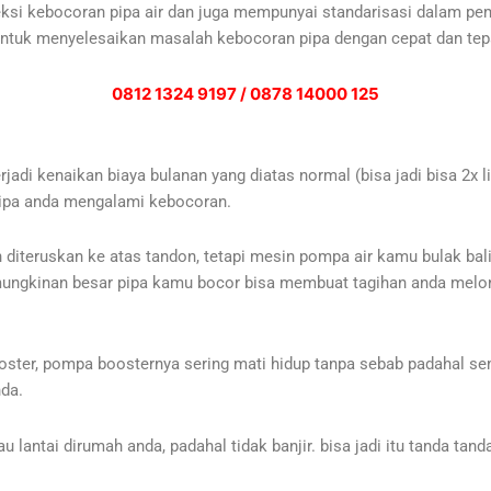
ksi kebocoran pipa air dan juga mempunyai standarisasi dalam pe
untuk menyelesaikan masalah kebocoran pipa dengan cepat dan tep
0812 1324 9197 / 0878 14000 125
di kenaikan biaya bulanan yang diatas normal (bisa jadi bisa 2x li
 pipa anda mengalami kebocoran.
diteruskan ke atas tandon, tetapi mesin pompa air kamu bulak bal
ungkinan besar pipa kamu bocor bisa membuat tagihan anda melonj
ster, pompa boosternya sering mati hidup tanpa sebab padahal sem
nda.
lantai dirumah anda, padahal tidak banjir. bisa jadi itu tanda tand