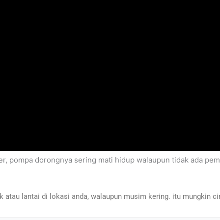
er, pompa dorongnya sering mati hidup walaupun tidak ada pema
atau lantai di lokasi anda, walaupun musim kering. itu mungkin ciri