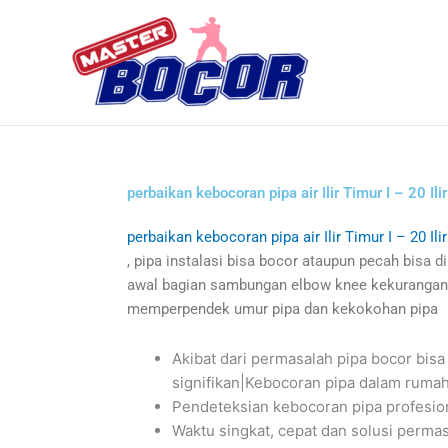
Skip
to
content
perbaikan kebocoran pipa air Ilir Timur I – 20 Il
perbaikan kebocoran pipa air Ilir Timur I – 20 Il
, pipa instalasi bisa bocor ataupun pecah bisa d
awal bagian sambungan elbow knee kekurangan le
memperpendek umur pipa dan kekokohan pipa
Akibat dari permasalah pipa bocor b
signifikan|Kebocoran pipa dalam rumah
Pendeteksian kebocoran pipa profesio
Waktu singkat, cepat dan solusi perma