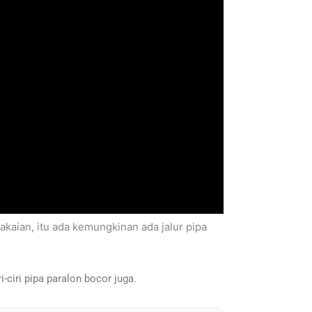
kaian, itu ada kemungkinan ada jalur pipa
-ciri pipa paralon bocor juga.