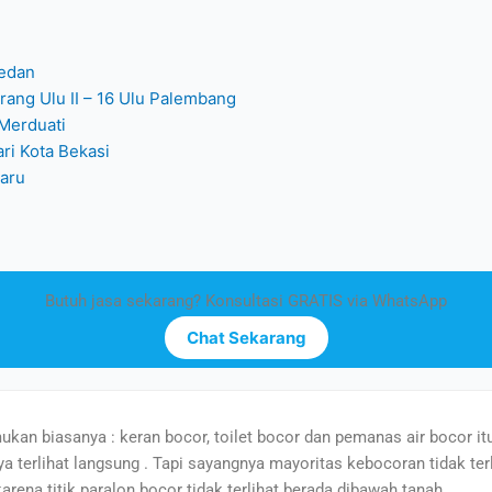
Medan
erang Ulu II – 16 Ulu Palembang
 Merduati
ari Kota Bekasi
Baru
Butuh jasa sekarang? Konsultasi GRATIS via WhatsApp
Chat Sekarang
an biasanya : keran bocor, toilet bocor dan pemanas air bocor it
a terlihat langsung . Tapi sayangnya mayoritas kebocoran tidak terl
rena titik paralon bocor tidak terlihat berada dibawah tanah.