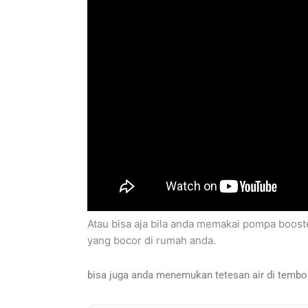
Atau bisa aja bila anda memakai pompa boost
yang bocor di rumah anda.
bisa juga anda menemukan tetesan air di tembok 