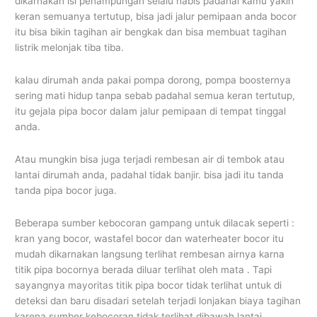
dikarnakan isi penampungan selalu habis padahal kamu yakin
keran semuanya tertutup, bisa jadi jalur pemipaan anda bocor
itu bisa bikin tagihan air bengkak dan bisa membuat tagihan
listrik melonjak tiba tiba.
kalau dirumah anda pakai pompa dorong, pompa boosternya
sering mati hidup tanpa sebab padahal semua keran tertutup,
itu gejala pipa bocor dalam jalur pemipaan di tempat tinggal
anda.
Atau mungkin bisa juga terjadi rembesan air di tembok atau
lantai dirumah anda, padahal tidak banjir. bisa jadi itu tanda
tanda pipa bocor juga.
Beberapa sumber kebocoran gampang untuk dilacak seperti :
kran yang bocor, wastafel bocor dan waterheater bocor itu
mudah dikarnakan langsung terlihat rembesan airnya karna
titik pipa bocornya berada diluar terlihat oleh mata . Tapi
sayangnya mayoritas titik pipa bocor tidak terlihat untuk di
deteksi dan baru disadari setelah terjadi lonjakan biaya tagihan
karena sumber kebocoran tidak terlihat dibawah lantai.