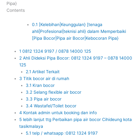
Pipa}
Contents
0.1
[Kelebihan|Keunggulan} [tenaga
ahli|Profesional|teknisi ahli} dalam Memperbaiki
[Pipa Bocor|Pipa air Bocor|Kebocoran Pipa}
1
0812 1324 9197 / 0878 14000 125
2
Ahli Dideksi Pipa Bocor: 0812 1324 9197 – 0878 14000
125
2.1
Artikel Terkait
3
Titik bocor air di rumah
3.1
Kran bocor
3.2
Selang flexible air bocor
3.3
Pipa air bocor
3.4
Wastafel/Toilet bocor
4
Kontak admin untuk booking dan info
5
lebih lanjut ttg Perbaikan pipa air bocor Cihideung kota
tasikmalaya
5.1
telp / whatsapp :0812 1324 9197